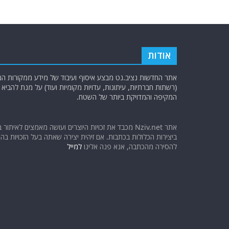
אודות
אתר החדשות נציב.נט מבצע איסוף ועיבוד של מידע ממקורות המוד
(רשתות חברתיות, עיתונות, עדויות מקומיות ועוד) על מנת להבי
המקיפה והמדויקת ביותר של השטח.
אתר Nziv.net מכבד את זכויות היוצרים ועושה מאמצים לאיתור 
ביצירות הכלולות בכתבות. אם זיהית יצירה שאתה בעל הזכויות בה ו
להסירה מהכתבה, אנא פנה אלינו
למייל