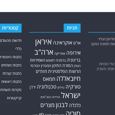
תגיות
קטגוריות
יעין הגלוי
איראן
חדשות מהעולם
אוקראינה
או"ם
א את תמונת המצב
כללי
ארה"ב
אירופה
אפריקה
כתבות היסטוריה
בריטניה
האמירויות
גרמניה
דאעש
בעלי הזכויות
כתבות מומחים
המזרח התיכון
המפרץ הפרסי
הגולן
אתה מעוניין
הרשות הפלסטינית
חות'ים
כתבות קצרות
חיזבאללה
חמאס
כתבות ראשיות
טורקיה
טכנולוגיה
ירדן
טילים
סקירות תשתית
ישראל
כורדים
כטב"מים
קריקטורות
לבנון
מצרים
כלכלה
סוריה
סין