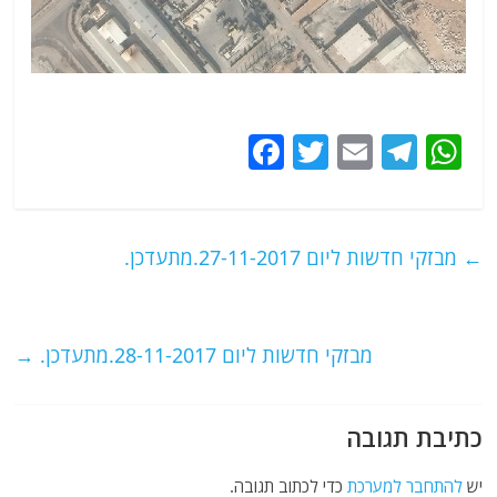
F
T
E
T
W
a
w
m
el
h
c
itt
ai
e
at
e
er
l
g
s
←
מבזקי חדשות ליום 27-11-2017.מתעדכן.
b
ra
A
o
m
p
o
p
מבזקי חדשות ליום 28-11-2017.מתעדכן.
→
k
כתיבת תגובה
יש
להתחבר למערכת
כדי לכתוב תגובה.