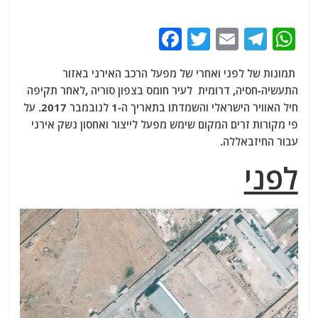
F
T
E
T
W
a
w
m
el
h
תמונות של לפני ואחרי של מפעל הרכב האירני באזור
c
itt
ai
e
at
התעשיה-חסיה, דרומית לעיר חומס בצפון סוריה ,לאחר תקיפה
e
er
l
g
s
חיל האוויר הישראלי והשמדתו בתאריך ה-1 לנובמבר 2017. על
b
ra
A
פי מקורות זרים המקום שימש מפעל לייצור ואחסון נשק אירני
עבור החיזבאללה.
o
m
p
לפני
o
p
k