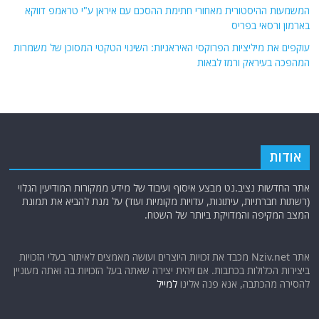
המשמעות ההיסטורית מאחורי חתימת ההסכם עם איראן ע"י טראמפ דווקא
בארמון ורסאי בפריס
עוקפים את מיליציות הפרוקסי האיראניות: השינוי הטקטי המסוכן של משמרות
המהפכה בעיראק ורמז לבאות
אודות
אתר החדשות נציב.נט מבצע איסוף ועיבוד של מידע ממקורות המודיעין הגלוי
(רשתות חברתיות, עיתונות, עדויות מקומיות ועוד) על מנת להביא את תמונת
המצב המקיפה והמדויקת ביותר של השטח.
אתר Nziv.net מכבד את זכויות היוצרים ועושה מאמצים לאיתור בעלי הזכויות
ביצירות הכלולות בכתבות. אם זיהית יצירה שאתה בעל הזכויות בה ואתה מעוניין
להסירה מהכתבה, אנא פנה אלינו
למייל