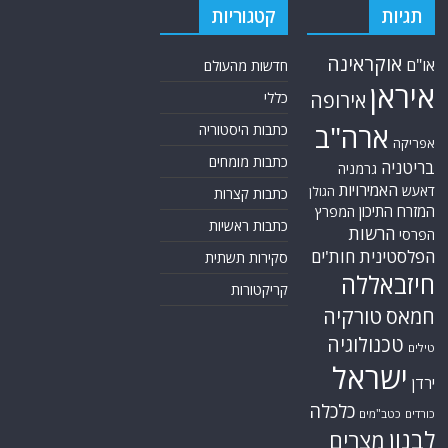
תגיות
קטגוריות
אוקראינה
או"ם
חדשות מהעולם
איראן
אירופה
כללי
ארה"ב
כתבות היסטוריה
אפריקה
כתבות מומחים
בריטניה
גרמניה
האמירויות
דאעש
הגולן
כתבות קצרות
המזרח התיכון
המפרץ
כתבות ראשיות
הרשות
הפרסי
הפלסטינית
חות'ים
סקירות תשתית
חיזבאללה
קריקטורות
טורקיה
חמאס
טכנולוגיה
טילים
ישראל
ירדן
כלכלה
כורדים
כטב"מים
לבנון
מצרים