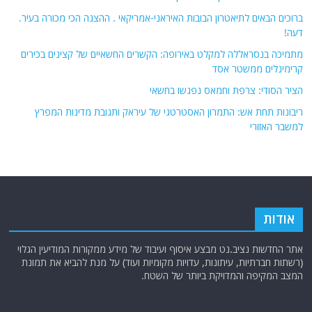
ברוכים הבאים לתיאטרון הבובות האיראני-אמריקאי . ההצגה הכי מכורה בעיר.
דעה!
מתמיכה בנסראללה למקלט באירופה: הקשרים החשאיים של קצינים בכירים
קרימינלים ממשטר אסד
הציר הסודי: צרפת וחמאס נפגשו בחשאי
ריבונות תחת אש: התמרון האסטרטגי של עיראק ותגובת מדינות המפרץ
למשבר האזורי
אודות
אתר החדשות נציב.נט מבצע איסוף ועיבוד של מידע ממקורות המודיעין הגלוי
(רשתות חברתיות, עיתונות, עדויות מקומיות ועוד) על מנת להביא את תמונת
המצב המקיפה והמדויקת ביותר של השטח.