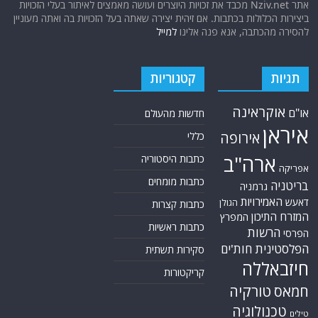
אתר Nziv.net מכבד את זכויות היוצרים ועושה מאמצים לאיתור בעלי הזכויות
ביצירות הכלולות בכתבות. אם זיהית יצירה שאתה בעל הזכויות בה ואתה מעוניין
להסירה מהכתבה, אנא פנה אלינו
למייל
תגיות
קטגוריות
אוקראינה
או"ם
חדשות מהעולם
איראן
אירופה
כללי
ארה"ב
כתבות היסטוריה
אפריקה
כתבות מומחים
בריטניה
גרמניה
האמירויות
דאעש
הגולן
כתבות קצרות
המזרח התיכון
המפרץ
כתבות ראשיות
הרשות
הפרסי
הפלסטינית
חות'ים
סקירות תשתית
חיזבאללה
קריקטורות
טורקיה
חמאס
טכנולוגיה
טילים