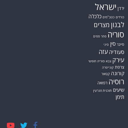
ישראל
ירדן
כלכלה
כורדים
כטב"מים
לבנון
מצרים
סוריה
סחר סמים
סין
סייבר
סיני
עזה
סעודיה
עירק
צבא סוריה חופשי
צרפת
קונייטרה
קורונה
קטאר
רוסיה
רפואה
שיעים
תוכנית הגרעין
תימן