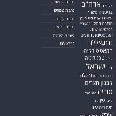
ארה"ב
כתבות היסטוריה
אפריקה
כתבות מומחים
בריטניה
גרמניה
האמירויות
דאעש
הגולן
כתבות קצרות
המזרח התיכון
המפרץ
כתבות ראשיות
הרשות
הפרסי
הפלסטינית
חות'ים
סקירות תשתית
חיזבאללה
קריקטורות
טורקיה
חמאס
טכנולוגיה
טילים
ישראל
ירדן
כלכלה
כורדים
כטב"מים
לבנון
מצרים
סוריה
סחר סמים
סין
סייבר
סיני
עזה
סעודיה
עירק
צבא סוריה חופשי