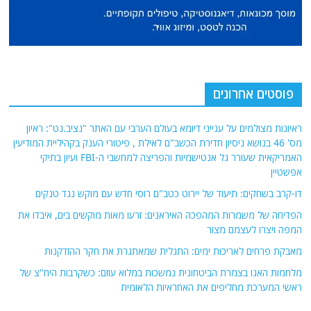
פוסטים אחרונים
ראיונות מצולמים על ענייני דיומא בעולם הערבי עם האתר "נציב.נט": ראיון
מס' 46 בנושא ניסיון חדירת הכשב"ם לאילת , פיטורי הענק בקהיליית המודיעין
האמריקאית שעורר גל אנטישמיות והפריצה למחשבי ה-FBI ועיון בתיקי
אפשטיין
דו-קרב בשחקים: תיעוד של יירוט כטב"ם רוסי חדש עם מוקש נגד טנקים
הפדיחה של משמרות המהפכה האיראנים: זרעו מאות מוקשים בים, איבדו את
המפה ויצרו לעצמם מצור
מאבקת פרחים לאריכות ימים: התגלית שמאתגרת את חקר ההזדקנות
מלחמות האגו בצמרת הביטחונית נמשכות במלוא עוזם: כשקרבות היח"צ של
ראשי המערכת מחליפים את האחראיות הלאומית