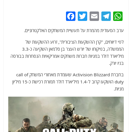
F
T
E
T
W
a
w
m
el
h
ערב הסעודית מהמרת על תעשיית המשחקים האלקטרוניים.
c
itt
ai
e
at
e
er
l
g
s
לפי דיווחים, "קרן ההשקעות הציבורית", זרוע ההשקעות של
הממשלה, בפיקוחו של יורש העצר בן סלמאן השקיעה כ-3.3
b
ra
A
מיליארד דולר במניות חברות משחקים אמריקאיות הנסחרות בבורסה
o
m
p
בניו יורק.
o
p
בחברת Activision Blizzard שעומדת מאחורי המשחק call of
k
duty הושקעו קרוב ל-1.4 מיליארד דולר תמורת רכישת כ-15 מיליון
מניות.