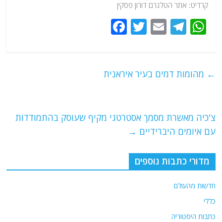
קרדיט:
אתר
הטלגרם דורון פסקין
F
T
E
T
W
a
w
m
el
h
c
itt
ai
e
at
e
er
l
g
s
←
מהומות דמים בעיר איראנית
b
ra
A
o
m
p
o
p
צ'כיה מאשרת מסמך אסטרטגי מקיף שעוסק בהתמודדות
עם איומים היברידיים
→
k
מדורי כתבות נוספים
חדשות מהעולם
כללי
כתבות היסטוריה