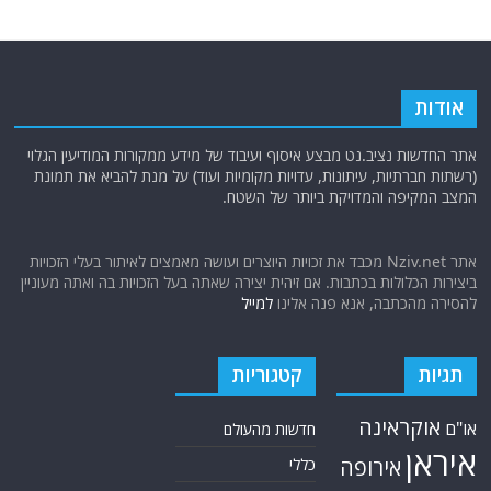
אודות
אתר החדשות נציב.נט מבצע איסוף ועיבוד של מידע ממקורות המודיעין הגלוי
(רשתות חברתיות, עיתונות, עדויות מקומיות ועוד) על מנת להביא את תמונת
המצב המקיפה והמדויקת ביותר של השטח.
אתר Nziv.net מכבד את זכויות היוצרים ועושה מאמצים לאיתור בעלי הזכויות
ביצירות הכלולות בכתבות. אם זיהית יצירה שאתה בעל הזכויות בה ואתה מעוניין
להסירה מהכתבה, אנא פנה אלינו
למייל
תגיות
קטגוריות
אוקראינה
או"ם
חדשות מהעולם
איראן
אירופה
כללי