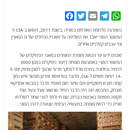
F
T
E
T
W
a
w
m
el
h
כשפרצה מלחמת האזרחים בסוריה ,בשנת 2011, חששו ב-CIA כי
c
itt
ai
e
at
המשטר הסורי יאבד את השליטה על מאגריו הגדולים של גז הסארין
e
er
l
g
s
וגזי עצבים קטלניים אחרים.
b
ra
A
סוכנים ידעו על הכמות וחומרת החומרים במאגר הכימיקלים של
o
m
p
המשטר הסורי באמצעות מומחה לייצור כימיקלים במכון 3000
o
p
לכימיה וביולוגיה במרכז סרס למחקר מדעי שהפך לסוכן וסיפק יותר מ
-14 דוחות חסויים ל-CIA, מדובר בפרופסור ומדען מוכשר איש נמוך
k
קומה חובש משקפיים ועם שיער חום מאפיר מדבר במבטא אמריקאי
מובהק, המבטא הזה היה הדבר היחיד שנשאר אצל צעיר שחי
תקופה מסוימת בארצות הברית, שם חי ולמד לפני שחזר למולדתו
סוריה כדי להיות מומחה בתעשייה הכימית שנועדה להרג המוני .