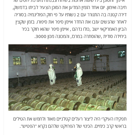
"איימן" והסוכן בילו שעות ארוכות בשיחה ונבנתה מערכת יחסים של
חיבה ואימון. יום אחד הזמין המדען את הסוכן הצעיר לביתו בדמשק,
דירה קטנה בה התגורר עם 2 נשותיו על פי חוק הפוליגמיה בסוריה
לאחר שהנשים עזבו את החדר איימן סיפר את סיפורו. בזמן שקצין
הביון האמריקאי ישב ,כולו נדהם , איימן סיפר שהוא חוקר בכיר
ביחידה סודית ,שהוסתרה במרכז, והמכונה מכון 3000.
תפקידו העיקרי היה ליצור רעלים קטלניים מאוד ולחמש את הטילים
בראשי קרב כימיים. הכינוי של הפרויקט שלהם נקרא "הפטיש".