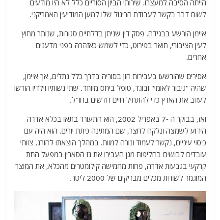
הייתה הסיבה למעצרו. שירותי הביון הסוריים כלל לא היו מודעים
לשום דבר בקשר לעבודת הריגול שלו למען המודיעין האמריקני.
איימן הורשע בבגידה. פסק דין שניתן בדלתיים סגורות, שנותר מחוץ
לעין הציבורי, תואר בפירוט, כדי לשמש כאזהרה בפני מדענים
אחרים.
אסירים שהורשעו בעבירות הון בסוריה בדרך כלל נתלים, אך איימן,
שהיה "גיבור לאומי" ובוגד, טופל ביחס מיוחד. שתי נשותיו וילדיו הורשו
לעזוב את הארץ כדי להתחיל חיים חדשים בחו"ל.
ואז, בבוקר ה -7 באפריל 2002, הוא התעורר בתאו בכלא אדרה
הידוע לשמצה ונלקח לחצר, שם המתינה כיתת יורים. הוא היה עם
כיסוי עיניים, נקשר לעמוד ונורה למוות. במהלך הוצאתו להורג, צוותי
עובדים לבושים בחליפות מגן העבירו את גז הסארין במפעל התת
קרקעי בגבעות אדרה, פחות מחמישה קילומטרים מהכלא, את המוצר
המוגמר לשורות מכלים מבריקים של 2000 ליטר.