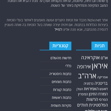
אודות
אתר החדשות נציב.נט מבצע איסוף ועיבוד של מידע ממקורות המודיעין הגלוי
(רשתות חברתיות, עיתונות, עדויות מקומיות ועוד) על מנת להביא את תמונת
המצב המקיפה והמדויקת ביותר של השטח.
אתר Nziv.net מכבד את זכויות היוצרים ועושה מאמצים לאיתור בעלי הזכויות
ביצירות הכלולות בכתבות. אם זיהית יצירה שאתה בעל הזכויות בה ואתה מעוניין
להסירה מהכתבה, אנא פנה אלינו
למייל
תגיות
קטגוריות
אוקראינה
או"ם
חדשות מהעולם
איראן
אירופה
כללי
ארה"ב
כתבות היסטוריה
אפריקה
כתבות מומחים
בריטניה
גרמניה