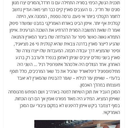
תוכנית הנשק הכימי בסוריה התחילה עם גז חרדל,והסורים יצרו מגוון
סוגים של חל"כ . גז העצבים סארין קיים כבר חצי מאה ועדיין נחשב
לחומר הקטלני ביותר אי פעם. גרסה נוספת , המכונה VX, הייתה
קטלנית אף יותר. איימן הביט באורחו האמריקני במבט שמשדר סיפוק
ואמר לו שזאת התשובה הסורית להרתיע את השכנה הגרעינית .איימן
התמלא גאווה כאשר סיפר על ההצלחה שלו ביצור הסארין והתגאה
שהגיע לייצור סארין בדרגה צבאית שהיא קטלנית פי 26 מציאניד,
וסיפר שהמציא דרך עבודה חכמה. המעבדות שלו ייצרו צורה של
סארין בשני נוזלים יציבים שניתן לאחסן בנפרד ולערבב רק ברגע
האחרון. אחד הנוזלים היה אלכוהול איזופרופיל רגיל … השני היה
מתילפוספוניל דיפלואוריד שהכיל את כל שאר המרכיבים, כולל תוסף
בלעדי – שאיימן עזר לגילויו – שעזר להבטיח שהסארין לא יאבד
מעצמתו במהלך האכסון.
הסוכן העביר את תוכן השיחות למטה בארה"ב ושם הופתעו מהנוסחה
שאיימן המציא. המידע היה מאוד מפורט ואמין אך הם רצו הוכחות.
בסוף דצמבר ביקש איימן להיפגש לא במקום ציבורי עם הסוכן
האמריקאי.