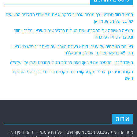
פוסטים אחרונים
המצוד בוול סטריט: כך מנסה ארה"ב להקפיא את מיליארדי הדולרים החשאיים
של בנו של מנהיג איראן
תוצאה ראשונה של ההסכם: איום הטילים הבליסטיים מאיראן ומלבנון חוזר
ובעוצמה גדולה פי כמה
ראיונות מצולמים על ענייני דיומא בעולם הערבי עם האתר "נציב.נט": ראיון
מס' 45 בנושא מצרים , ארה"ב וחיזבאללה
משבר לבנון וההסכם עם איראן: האם ארה"ב תטיל אמברגו נשק על ישראל?
מקורות זרים: כך צה"ל מקבע קווי הגנה טקטיים בדרום לבנון לפני הפסקת
האש