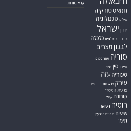
האמירויות
דאעש
הגולן
כתבות קצרות
המזרח התיכון
המפרץ
כתבות ראשיות
הרשות
הפרסי
הפלסטינית
חות'ים
סקירות תשתית
חיזבאללה
קריקטורות
טורקיה
חמאס
טכנולוגיה
טילים
ישראל
ירדן
כלכלה
כורדים
כטב"מים
לבנון
מצרים
סוריה
סחר סמים
סין
סייבר
סיני
עזה
סעודיה
עירק
צבא סוריה חופשי
צרפת
קונייטרה
קורונה
קטאר