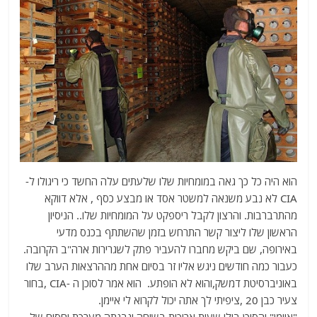
הוא היה כל כך גאה במומחיות שלו שלעתים עלה החשד כי ריגולו ל-
CIA לא נבע משנאה למשטר אסד או מבצע כסף , אלא דווקא
מהתרברבות. והרצון לקבל ריספקט על המומחיות שלו.. הניסיון
הראשון שלו ליצור קשר התרחש בזמן שהשתתף בכנס מדעי
באירופה, שם ביקש מחברו להעביר פתק לשגרירות ארה"ב הקרובה.
כעבור כמה חודשים ניגש אליו זר בסיום אחת מההרצאות הערב שלו
באוניברסיטת דמשק,והוא לא הופתע. הוא אמר לסוכן ה -CIA ,בחור
צעיר כבן 20 ,ציפיתי לך אתה יכול לקרוא לי איימן.