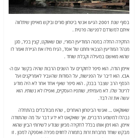
בסוף שנת 2001 הגיעו אנשי ביטחון סורים וביקש מאיימן שיתלווה
איתם למשרדם לפגישה פרטית .
החקירה החלה במטה המודיעין הסורי, שם שאווקט, קצין בכיר, סגן
מנהל המודיעין הצבאי וחתנו של אסד, הניח מידו את הניירת ואמר לו
שהוא מואשם במעילה וקבלת שוחד .
איימן הודה. הוא סיפר לחוקרים על השנים הרבות שהיה בקשר עם ה-
CIA. הוא דיבר על הפגישות, על הסודות שהעביר לאמריקנים ועל
הכסף הרב שצבר בבנק . הוא סיפר שאף אחד אחר לא היה מודע
לריגול שלו. לא מעמיתיו, שותפיו העסקיים, ואפילו לא נשותיו. הוא
עשה את זה לבד.
שאווקאט … ואנשי הביטחון האחרים , שהיו מבולבלים בהתחלה
נבהלו למשמע הדברים. אך שואקאט לא ידע דבר על מה שהתוודה
איימן. הוא זימן אותו בכלל לחקירה מכיוון שנודע לשירותי הביון שהוא
מבקש שוחד מחברות זרות בתמורה לחוזים מכירה ואספקה למכון . זו