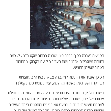
הפגישה נערכה בסוף ברכב פיג'ו שחנה ברחוב שקט בדמשק, כמה
רחובות משגרירות ארה"ב ושם העביר תיק עם בקבוקון מהחומר
הטהור שאיימן המציא.
הסוכן העביר את הדגימה למעבדה צבאית בארה"ב .תוצאות
הבדיקה חשפו נשק באיכות מדהימה, יצירת מופת כימית קטלנית.
השנים חלפו, ומתחם המעבדות על הגבעה צמח בהתמדה. בתחילת
שנות האלפיים, רשת המפעלים ומרכזי הייצור פרחו בהדרגה והפכו
למתחם תעשייתי בוגר ובו כמעט 40 בניינים ומחסנים ביותר מעשרים
מקומות סודיים הפרוסים ברחבי סוריה , מהבירה דמשק ועד העיר