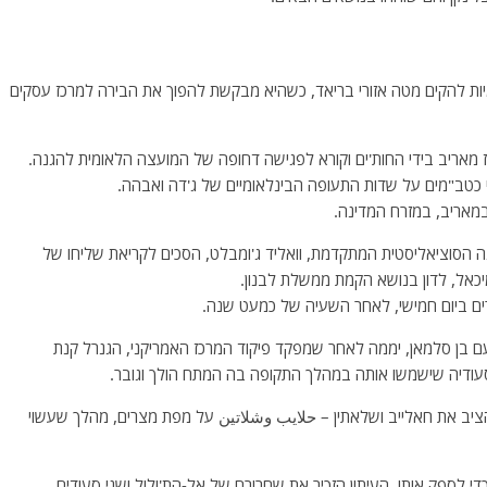
סעודיה שכנעה 24 חברות רב לאומיות להקים מטה אזורי בריאד, כשהיא מבקשת להפוך את הבירה למרכז עסקים
וז מאריב בידי החות'ים וקורא לפגישה דחופה של המועצה הלאומית להגנה.
 כטב"מים על שדות התעופה הבינלאומיים של ג'דה ואבהה.
במאריב, במזרח המדינה.
פלגה הסוציאליסטית המתקדמת, וואליד ג'ומבלט, הסכים לקריאת שליחו של
מיכאל, לדון בנושא הקמת ממשלת לבנון.
ים ביום חמישי, לאחר השעיה של כמעט שנה.
ם בן סלמאן, יממה לאחר שמפקד פיקוד המרכז האמריקני, הגנרל קנת
סעודיה שישמשו אותה במהלך התקופה בה המתח הולך וגובר.
יב את חאלייב ושלאתין – حلايب وشلاتين על מפת מצרים, מהלך שעשוי
 לספק אותו. העיתון הזכיר את שחרורם של אל-הת'ולול ושני סעודים