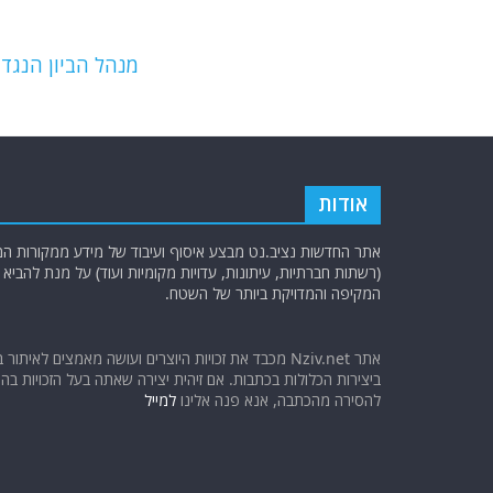
b
ra
A
o
m
p
o
p
מנהל הביון הנגד
k
אודות
אתר החדשות נציב.נט מבצע איסוף ועיבוד של מידע ממקורות המוד
(רשתות חברתיות, עיתונות, עדויות מקומיות ועוד) על מנת להבי
המקיפה והמדויקת ביותר של השטח.
אתר Nziv.net מכבד את זכויות היוצרים ועושה מאמצים לאיתור 
ביצירות הכלולות בכתבות. אם זיהית יצירה שאתה בעל הזכויות בה ו
להסירה מהכתבה, אנא פנה אלינו
למייל