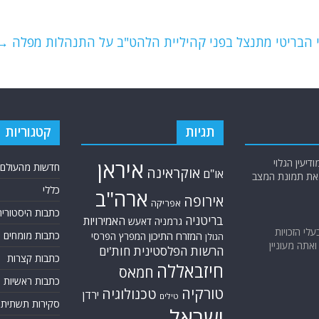
י הבריטי מתנצל בפני קהיליית הלהט"ב על התנהלות מפלה
→
תגיות
קטגוריות
יעין הגלוי
איראן
חדשות מהעולם
אוקראינה
או"ם
א את תמונת המצב
כללי
ארה"ב
אירופה
אפריקה
כתבות היסטוריה
בריטניה
האמירויות
גרמניה
דאעש
בעלי הזכויות
המזרח התיכון
כתבות מומחים
המפרץ הפרסי
הגולן
אתה מעוניין
הרשות הפלסטינית
חות'ים
כתבות קצרות
חיזבאללה
חמאס
כתבות ראשיות
טורקיה
טכנולוגיה
ירדן
טילים
סקירות תשתית
ישראל