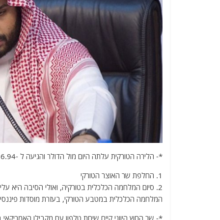
*- הלירה הטורקית עלתה היום מול הדולר והגיעה ל -6.94 לירה טורקית. העלייה בלירה הטורקית נקשרה לגורמים הבאים:
1. החלפת שר האוצר הטורקי
2. סיום המלחמה הכלכלית בטורקיה, ואולי הסיבה היא על
המלחמה הכלכלית במטבע הטורקי, בעזרת מוסדות פיננסיים
*- שר החוץ היווני קיים שיחת טלפון עם מקבילו האמריקאי 