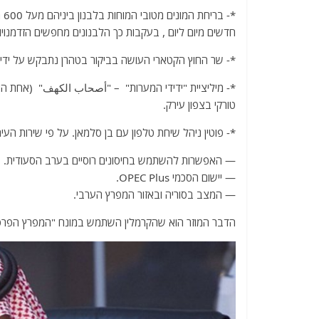
a
w
m
el
h
*-
c
itt
ai
e
at
חדשים מיום ליום , בעקבות כך הלבנונים מחפשים הזדמנויות
e
er
l
g
s
*- שר החוץ הקטארי העושה בביקור בטהרן נתבקש על ידי 
b
ra
A
o
m
p
*- מיליציית "ידידי המערות" – "أصحاب الكهف" (אחת הא
טורקי בצפון עירק.
o
p
k
*- פוטין ניהל שיחת טלפון עם בן סלמאן. על פי שירות העית
— האפשרות להשתמש בחיסונים רוסיים בערב הסעודית.
— יישום הסכמי OPEC Plus.
— המצב בסוריה ובאזור המפרץ הערבי.
הדבר המוזר הוא שהקרמלין השתמש במונח "המפרץ הפרסי"