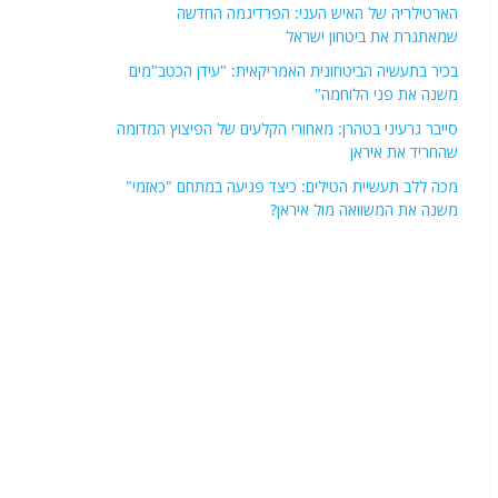
הארטילריה של האיש העני: הפרדיגמה החדשה
שמאתגרת את ביטחון ישראל
בכיר בתעשיה הביטחונית האמריקאית: "עידן הכטב"מים
משנה את פני הלוחמה"
סייבר גרעיני בטהרן: מאחורי הקלעים של הפיצוץ המדומה
שהחריד את איראן
מכה ללב תעשיית הטילים: כיצד פגיעה במתחם "כאזמי"
משנה את המשוואה מול איראן?