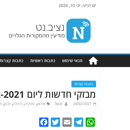
יום רביעי, יוני 10, 2026
Nziv.net
מודיעין
מהמקורות
הגלויים
תנאי שימוש
כתבות ראשיות
כתבות קצרות
כתבות קצרות
מבזקי חדשות ליום 20-2-2021 . מתעדכן
,
,
,
,
20/02/2021
Nziv
איראן
טורקיה
כלכלה
לבנון
מ
F
T
E
T
W