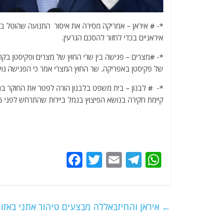
*- # איראן – אמריקה מסירה את איסור התנועה שהוטל בעבר
איראניים בכדי לחזור להסכם הגרעין.
*- #מצרים – פגישה בין שרי החוץ של מצרים ופקיסטן בק
של פקיסטן באפריקה. שר החוץ המצרי אמר כי הפגישה נוע
*- # לבנון – בית משפט בלבנון הורה לפטר את החוקר בנושא
קיימת חקירה בנושא הפיצוץ בנמל ביירות שהתרחש לפני 6 חודשים, בדומה לחקירה שהתקיימה לאחר הריגתו של רפיק חרירי.
F
T
E
T
W
a
w
m
el
h
c
itt
ai
e
at
e
er
l
g
s
←
איראן והחיזבאללה מבצעים טיהור אתני באזור