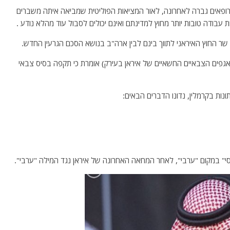
 בריחת המונים מטובי המוחות בלבנון ביניהם מעל 600 רופאים גברה לאחרונה, לאור המציאות הפוליטית שמביאה איתה משברים
 עבודה טובות יותר מחוץ למדינתם ואינם יכולים לסבול עוד מהלא נודע .
שר החוץ האיראני לתווך בינם לבין ארה"ב בנושא הסכם הגרעין החדש.
גפים הצבאיים החשאיים של איראן בעירק) אומרת כי תקפה בסיס צבאי
ונות בקרמלין, נדונו הדברים הבאים:
 במקום "ערבי", לאחר המחאה האחרונה של איראן נגד המילה "ערבי".