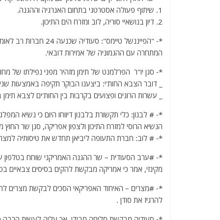
1. שיתוף פעולה אסטרטגי בתחום האנרגיה וההגנה.
2. דיון בנושאיי סוריה, לוב ומזרח הים התיכון.
*- "הפייננשל טיימס": 
המתחרה עם ההגמוניה של אמירות דובאי.
*- סגן יו"ר הפרלמנט של תימן מזהיר מפני נפילתו של מח
_ דובר הצבא החות'י: ביצענו הבוקר תקיפה באמצעות שני
_ עשרות הרוגים ופצועים בקרבות בין החות'ים לצבא תימן 
*- # לבנון: כלי תקשורת בלבנון דיווחו היום כי נשיא המ
הנשיא הרוסי למזרח התיכון ולצפון אפריקה, סגן שר החוץ 
*- # לוב: חברת התעופה ליביאן תחדש את טיסותיה למצר
*- #ערב הסעודית – שר ההגנה האמריקני שוחח בטלפון ע
מקינזי, אמר כי אמריקה מבקשת להקים בסיסים צבאיים ב
*- #מצרים – האיחוד האפריקאי הסכים לבקשת מצרים להצ
להרגיז את סודן .
*- סעודיה מבקשת סליחה מבידן, אך עליה לעשות הרבה כדי