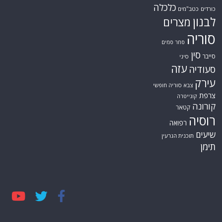
כלכלה
כורדים
כטב"מים
לבנון
מצרים
סוריה
סחר סמים
סין
סייבר
סיני
עזה
סעודיה
עירק
צבא סוריה חופשי
צרפת
קונייטרה
קורונה
קטאר
רוסיה
רפואה
שיעים
תוכנית הגרעין
תימן