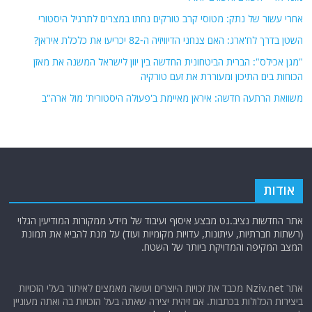
אחרי עשור של נתק: מטוסי קרב טורקים נחתו במצרים לתרגיל היסטורי
השטן בדרך לח'ארג: האם צנחני הדיוויזיה ה-82 יכריעו את כלכלת איראן?
"מגן אכילס": הברית הביטחונית החדשה בין יוון לישראל המשנה את מאזן
הכוחות בים התיכון ומעוררת את זעם טורקיה
משוואת הרתעה חדשה: איראן מאיימת ב'פעולה היסטורית' מול ארה"ב
אודות
אתר החדשות נציב.נט מבצע איסוף ועיבוד של מידע ממקורות המודיעין הגלוי
(רשתות חברתיות, עיתונות, עדויות מקומיות ועוד) על מנת להביא את תמונת
המצב המקיפה והמדויקת ביותר של השטח.
אתר Nziv.net מכבד את זכויות היוצרים ועושה מאמצים לאיתור בעלי הזכויות
ביצירות הכלולות בכתבות. אם זיהית יצירה שאתה בעל הזכויות בה ואתה מעוניין