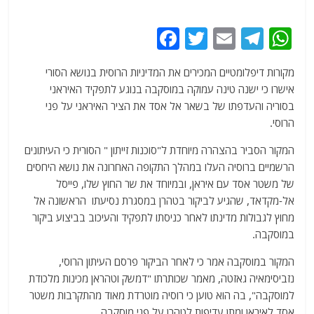
F
T
E
T
W
a
w
m
el
h
מקורות דיפלומטיים המכירים את המדיניות הרוסית בנושא הסורי
c
itt
ai
e
at
אישרו כי ישנה טינה עמוקה במוסקבה בנוגע לתפקיד האיראני
e
er
l
g
s
בסוריה והעדפתו של בשאר אל אסד את הציר האיראני על פני
b
ra
A
הרוסי.
o
m
p
המקור הסביר בהצהרה מיוחדת ל"סוכנות זייתון " הסורית כי העיתונים
o
p
הרשמיים ברוסיה העלו במהלך התקופה האחרונה את נושא היחסים
של משטר אסד עם איראן, ובמיוחד את שר החוץ שלו, פייסל
k
אל-מקדאד, שהגיע לביקור בטהרן במסגרת נסיעתו הראשונה אל
מחוץ לגבולות מדינתו לאחר כניסתו לתפקיד והעיכוב בביצוע ביקור
במוסקבה.
המקור במוסקבה אמר כי לאחר הביקור פרסם העיתון הרוסי,
נזביסימאיה גאזטה, מאמר שכותרתו "דמשק וטהראן מכינות מלכודת
למוסקבה", בה הוא טוען כי רוסיה מוטרדת מאוד מהתקרבות משטר
אסד לאיראן ומתן עדיפות לטהרן על פני מוסקבה.