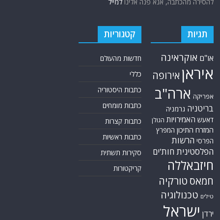
להסירה מהכתבה, אנא פנה אלינו
למייל
תגיות
קטגוריות
אוקראינה
או"ם
חדשות מהעולם
איראן
אירופה
כללי
ארה"ב
כתבות היסטוריה
אפריקה
כתבות מומחים
בריטניה
גרמניה
האמירויות
דאעש
הגולן
כתבות קצרות
המזרח התיכון
המפרץ
כתבות ראשיות
הרשות
הפרסי
הפלסטינית
חות'ים
סקירות תשתית
חיזבאללה
קריקטורות
טורקיה
חמאס
טכנולוגיה
טילים
ישראל
ירדן