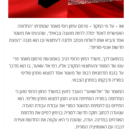
ואז – על פי המקור – פרסם עיתון רוסי מאמר שכותרתו "החלופה
האפשרית לאסד יכולה להיות מועצה צבאית", שהכעיס את משטר
אסד והביא אותו לשלוח מכתב תלונה לעיתונאי ובו הוא מגנה "הפצת
חדשות אנטי-סוריות".
בהתאם לכך, משרד החוץ הרוסי הגיב באמצעות פרסום מאמר פרי
עטו של הסופר והעיתונאי המקורב אליו, רמי אל-שאער, בו הוא מדבר
על בזבוז הזדמנויות רבות של משטר אסד למצוא פתרון פוליטי
בסוריה ודבקותו בפתרון הצבאי.
המאמר של "אלשאער" העובד כיועץ במשרד החוץ הרוסי טוען כי
המלחמה בסוריה הסתיימה והגיע הזמן למצוא פתרון פוליטי. הוא
התייחס גם לחסימת המשטר הסורי את עבודת עבודת הועדה
שנועדה לכתוב חוקה חדשה לסוריה בניסיון לסיים את מלחמת
האזרחים במדינה. ועדה, שהוכח כי היא עקפה את החלטות וועידת
ז'נבה עם האופוזיציה הסורית.