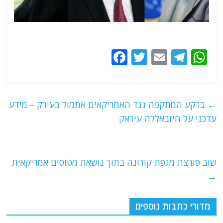
F
T
E
T
W
a
w
m
el
h
c
itt
ai
e
at
e
er
l
g
s
←
ברקע המתקפה נגד האמריקאים אתמול בעירק – מידע
b
ra
A
עדכני על חיזבאללה עיראק
o
m
p
o
p
שוב פורצת מגפת קורונה בתוך נושאת מטוסים אמריקאית
k
→
מדורי כתבות נוספים