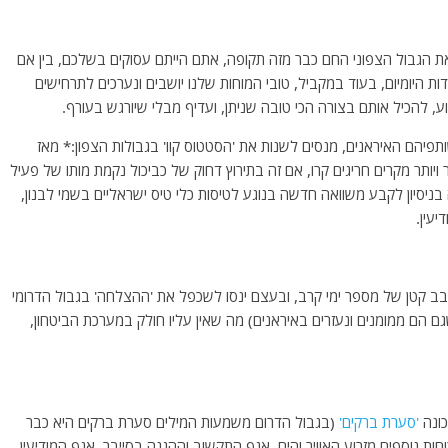
 הגבול הצפוני החם כבר מזה תקופה, אתם הייתם עסוקים בשלכם, בין אם
 היומיום, בעוד במקביל, טובי המוחות שלנו יושבים ונערכים לתרחישים
וע, להכיל אותם בצורה הכי טובה שניתן, ועדיף מבלי שיורגש בעורף.
ותפיהם האיראנים, מנסים לשנות את 'הסטטוס קוו' בגבולות הצפון:* מאז
 ויותר מקרים חריגים קרו, אם זה בתירוץ דחוק של כביכול נקמת מותו של פעיל
ניסיון לקבע משוואה חדשה בנוגע לטיסות כלי טיס ישראליים בשמי לבנון,
יעין.
בב קטן של מספר ימי קרב, ובעצם ינסו לשכפל את 'ההצלחה' בגבול הדרומי
ם הם ממומנים ונעזרים באיראנים) מה שאין עליו חולק במערכת הביטחון,
כונה
'סערת ברקים'
(בגבול הדרום משמעות המילים סערת ברקים היא כבר
חות נוספים מזרוע האוויר והים, אגף התקשוב וההגנה בסייבר, אגף המודיעין