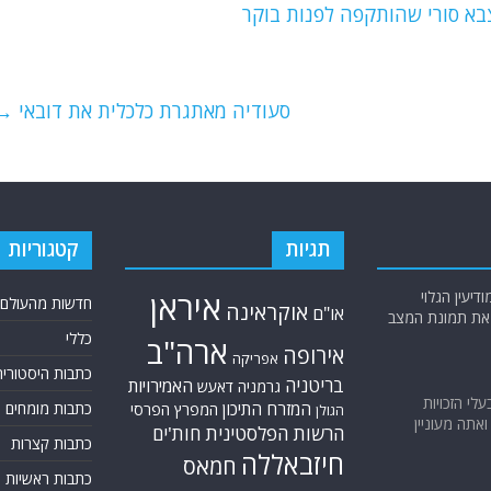
צבא סורי שהותקפה לפנות בוקר
סעודיה מאתגרת כלכלית את דובאי
→
תגיות
קטגוריות
יעין הגלוי
איראן
חדשות מהעולם
אוקראינה
או"ם
א את תמונת המצב
כללי
ארה"ב
אירופה
אפריקה
כתבות היסטוריה
בריטניה
האמירויות
גרמניה
דאעש
בעלי הזכויות
המזרח התיכון
כתבות מומחים
המפרץ הפרסי
הגולן
אתה מעוניין
הרשות הפלסטינית
חות'ים
כתבות קצרות
חיזבאללה
חמאס
כתבות ראשיות