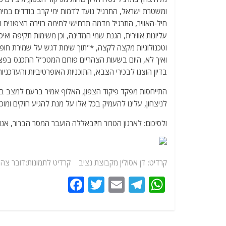
ומשטרת ישראל, התרגיל נועד לדמות ימי קרב בודדים במית
חיל-האוויר, התרגיל מדמה תרחישי לחימה בזירה הצפונית 
עליונות אווירית, הגנת שמי המדינה, וכן משימות תקיפה ואיסוף
וטכנולוגיות מקצה לקצה, *"תוך שימת דגש על שמירת חופ
ואיך לא, היום בשעות הצהריים פורום המטכ"ל התכנס בפצ"ן 
בדיון הוצגו לבכירי הצבא, התוכניות האופרטיביות והעדכניו
התייחסות מפקד פיקוד הצפון, האלוף אמיר ברעם למצב בצפ
לניצחון, עלינו להעמיק בכל אלו על מנת להגיע חזקים ומו
ולסיכום: לארגון הטרור חיזבאללה הועבר המסר הברור, אנו 
קרדיט: דן אסולין מקבוצת נציב קרדיט לתמונות:דובר צה"
F
T
E
T
W
a
w
m
el
h
c
itt
ai
e
at