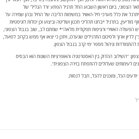
אר הצפוני, ביום ראשון השבוע החל תרגיל הפתע 'ורד הגליל' של
ויתרגל את כלל מערכי חיל-האוויר במשימות הליבה של החיל ובהן שמירה על
 מודיעין, בתרגיל ייבחנו תהליכי תכנון ושליטה וביצוע וכן יכולות לוגיסטיות
ש הפעולה האווירי ורציפות תפקודית מלאה"* שמתם לב, שוב בגבול הצפוני,
לדיון ארוך ולסיכום התרגילים שנערכו, ויתכן כי יצאו אף ממש בקרוב לפועל,
ת להתמודדות וניהול מספר ימי קרב בגבול הצפון.
ון: "השילוב ההדוק בין האסטרטגיה והאופרציות השונות הוא הבסיס
כנים לעימותים שעלולים להתפתח בזירה הצפונית".
יודעים הכל, ומוכנים להכל, חבל לנסות.
ל