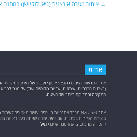
e
er
l
g
s
←
איתור מטרה איראנית (גיאו לוקיישן) במחנה 
b
ra
A
o
m
p
o
p
k
אודות
אתר החדשות נציב.נט מבצע איסוף ועיבוד של מידע ממקורות המוד
(רשתות חברתיות, עיתונות, עדויות מקומיות ועוד) על מנת להבי
המקיפה והמדויקת ביותר של השטח.
אתר Nziv.net מכבד את זכויות היוצרים ועושה מאמצים לאיתור 
ביצירות הכלולות בכתבות. אם זיהית יצירה שאתה בעל הזכויות בה ו
להסירה מהכתבה, אנא פנה אלינו
למייל