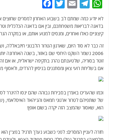
F
T
E
T
W
a
w
m
el
h
לא יודע כמה שמתם לב בשבוע האחרון למסרים שחוצים את
c
itt
ai
e
at
בדאגה לבריאות משפחתכם, ובין אם בדאגה הכלכלית וטרדות
e
er
l
g
s
קיצוניים כאלו ואחרים, ומנסים למנוע אותם, או במקרה הגר
b
ra
A
זה כבר לא סוד היום, שארגון הטרור הלבנוני חיזבאללה, וש
o
m
p
2006 נשמר השקט היחסי שם באזור, בשנה האחרונה יותר
o
p
זוטר בסוריה, שלטענתם נהרג בתקיפה ישראלית, או אם זה ב
אם בשליחת רועי צאן ומסתננים בניסיון להרדים, ולאסוף מוד
k
וכמו שהעריכו באמ"ן בסבירות גבוהה שהם ינסו להיגרר לס
של שותפיהם לטרור ארגוני חמאס והג'יהאד האיסלאמי, (שג
הוא, שאסור שהמצב הזה יקרה בשום אופן!
חזרה לעניין המסרים: לפני כשבוע נערך תרגיל בפצ"ן הוא 
מלחיצה) בתרגיל נטלו חלק כוחות מפיקוד הצפון, ולצידם כו