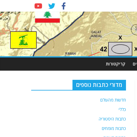
ם
קריקטורות
מדורי כתבות נוספים
חדשות מהעולם
כללי
כתבות היסטוריה
כתבות מומחים