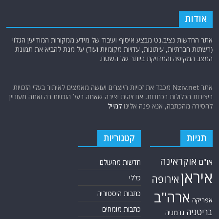
אודות
אתר החדשות נציב.נט מבצע איסוף ועיבוד של מידע ממקורות המודיעין הגלוי
(רשתות חברתיות, עיתונות, עדויות מקומיות ועוד) על מנת להביא את תמונת
המצב המקיפה והמדויקת ביותר של השטח.
אתר Nziv.net מכבד את זכויות היוצרים ועושה מאמצים לאיתור בעלי הזכויות
ביצירות הכלולות בכתבות. אם זיהית יצירה שאתה בעל הזכויות בה ואתה מעוניין
להסירה מהכתבה, אנא פנה אלינו
למייל
תגיות
קטגוריות
אוקראינה
או"ם
חדשות מהעולם
איראן
אירופה
כללי
ארה"ב
כתבות היסטוריה
אפריקה
כתבות מומחים
בריטניה
גרמניה