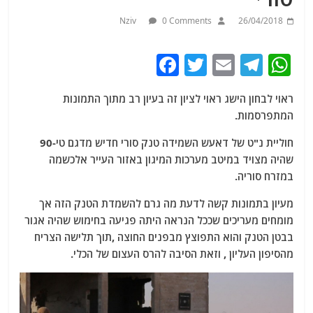
Nziv
0 Comments
26/04/2018
F
T
E
T
W
a
w
m
el
h
ראוי לבחון הישג ראוי לציון זה בעיון רב מתוך התמונות
c
itt
ai
e
at
המתפרסמות.
e
er
l
g
s
חוליית נ"ט של דאעש השמידה טנק סורי חדיש מדגם טי-90
b
ra
A
שהיה מצויד במיטב מערכות המיגון באזור העייר אלכשמה
o
m
p
במזרח סוריה.
o
p
מעיון בתמונות קשה לדעת מה גרם להשמדת הטנק הזה אך
k
מומחים מעריכים שככל הנראה היתה פגיעה בחימוש שהיה אגור
בבטן הטנק והוא התפוצץ מבפנים החוצה ,תוך תלישה הצריח
מהסיפון העליון , וזאת הסיבה להרס העצום של הכלי.