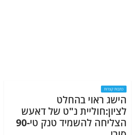
כתבות קצרות
הישג ראוי בהחלט
לציון:חוליית נ"ט של דאעש
הצליחה להשמיד טנק טי-90
סורי