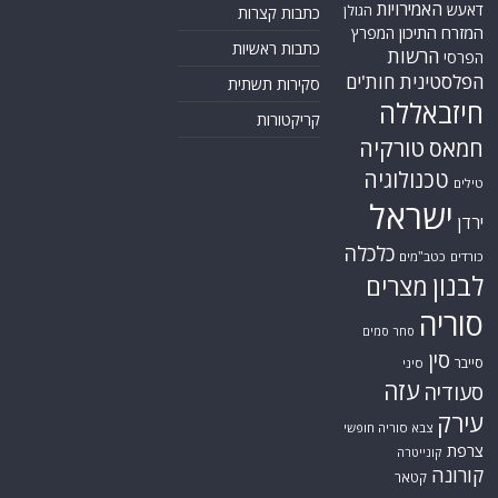
האמירויות
דאעש
הגולן
כתבות קצרות
המזרח התיכון
המפרץ
כתבות ראשיות
הרשות
הפרסי
הפלסטינית
חות'ים
סקירות תשתית
חיזבאללה
קריקטורות
טורקיה
חמאס
טכנולוגיה
טילים
ישראל
ירדן
כלכלה
כורדים
כטב"מים
לבנון
מצרים
סוריה
סחר סמים
סין
סייבר
סיני
עזה
סעודיה
עירק
צבא סוריה חופשי
צרפת
קונייטרה
קורונה
קטאר