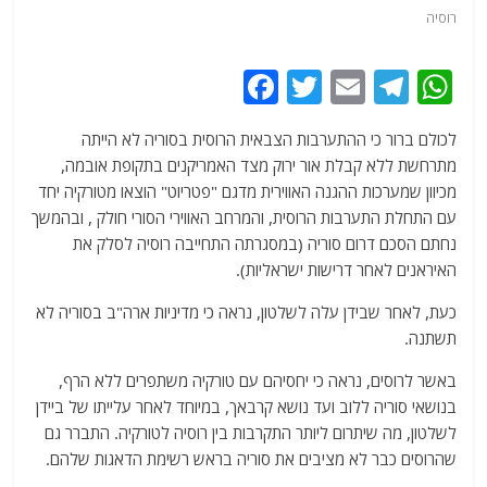
רוסיה
F
T
E
T
W
a
w
m
el
h
לכולם ברור כי ההתערבות הצבאית הרוסית בסוריה לא הייתה
c
itt
ai
e
at
מתרחשת ללא קבלת אור ירוק מצד האמריקנים בתקופת אובמה,
e
er
l
g
s
מכיוון שמערכות ההגנה האווירית מדגם "פטריוט" הוצאו מטורקיה יחד
b
ra
A
עם התחלת התערבות הרוסית, והמרחב האווירי הסורי חולק , ובהמשך
נחתם הסכם דרום סוריה (במסגרתה התחייבה רוסיה לסלק את
o
m
p
האיראנים לאחר דרישות ישראליות).
o
p
כעת, לאחר שבידן עלה לשלטון, נראה כי מדיניות ארה"ב בסוריה לא
k
תשתנה.
באשר לרוסים, נראה כי יחסיהם עם טורקיה משתפרים ללא הרף,
בנושאי סוריה ללוב ועד נושא קרבאך, במיוחד לאחר עלייתו של ביידן
לשלטון, מה שיתרום ליותר התקרבות בין רוסיה לטורקיה. התברר גם
שהרוסים כבר לא מציבים את סוריה בראש רשימת הדאגות שלהם.