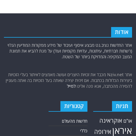
אודות
אתר החדשות נציב.נט מבצע איסוף ועיבוד של מידע ממקורות המודיעין הגלוי
(רשתות חברתיות, עיתונות, עדויות מקומיות ועוד) על מנת להביא את תמונת
המצב המקיפה והמדויקת ביותר של השטח.
אתר Nziv.net מכבד את זכויות היוצרים ועושה מאמצים לאיתור בעלי הזכויות
ביצירות הכלולות בכתבות. אם זיהית יצירה שאתה בעל הזכויות בה ואתה מעוניין
להסירה מהכתבה, אנא פנה אלינו
למייל
תגיות
קטגוריות
אוקראינה
או"ם
חדשות מהעולם
איראן
אירופה
כללי