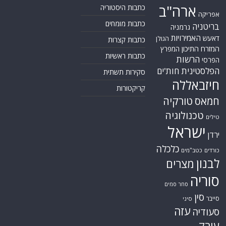
ארה"ב
כתבות היסטוריה
אפריקה
כתבות מומחים
בריטניה
גרמניה
האמירויות
דאעש
הגולן
כתבות קצרות
המזרח התיכון
המפרץ
כתבות ראשיות
הרשות
הפרסי
הפלסטינית
חות'ים
סקירות תשתית
חיזבאללה
קריקטורות
טורקיה
חמאס
טכנולוגיה
טילים
ישראל
ירדן
כלכלה
כורדים
כטב"מים
לבנון
מצרים
סוריה
סחר סמים
סין
סייבר
סיני
עזה
סעודיה
עירק