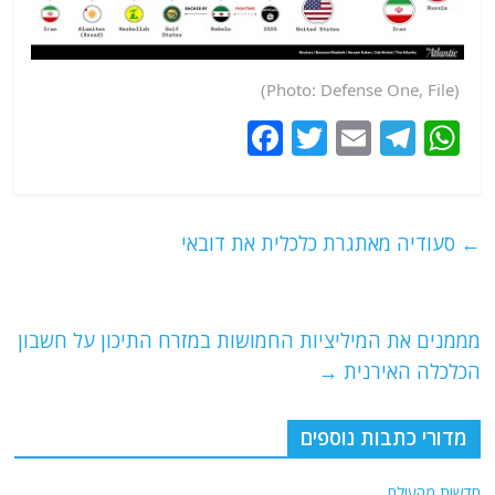
(Photo: Defense One, File)
F
T
E
T
W
a
w
m
el
h
c
itt
ai
e
at
e
er
l
g
s
←
סעודיה מאתגרת כלכלית את דובאי
b
ra
A
o
m
p
o
p
מממנים את המיליציות החמושות במזרח התיכון על חשבון
הכלכלה האירנית
→
k
מדורי כתבות נוספים
חדשות מהעולם