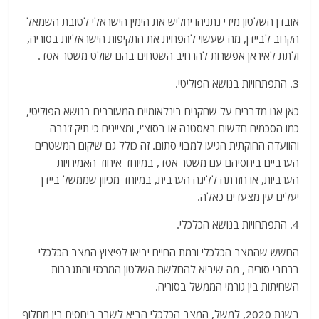
אובדן השלטון מידי נתניהו יחליש את הימין הישראלי לטובת השמאל
הקרוב לביידן, מה שעשוי להפחית את התקיפות הישראליות בסוריה,
ולתת לאיראן אפשרות להרחיב השטחים בהם שולט משטר אסד.
3. התפתחויות בנושא הפוליטי.
כאן אנו מדברים על שחקנים בינלאומיים המעורבים בנושא הפוליטי,
כמו הסכמים חדשים באסטנה או בסוצ'י, ומציינים כי תיק ז'נבה
והוועדה החוקתית הגיעו למבוי סתום. זה כולל גם שיקום המשטרים
הערביים ביחסיהם עם משטר אסד, במיוחד איחוד האמירויות
הערביות, או חזרתה לליגה הערבית, במיוחד מכיוון שממשל ביידן
יעלים עין מצעדים כאלה.
4. התפתחויות בנושא הכלכלי.
החשש שהמצב הכלכלי ורמת החיים יביאו לפיצוץ המצב הכלכלי
ברחבי סוריה , מה שיביא להחלשת השלטון המרכזי והתגברות
השחיתות בין גורמי הממשל בסוריה.
בשנת 2020, למשל, המצב הכלכלי הביא לשבר ביחסים בין מחלוף