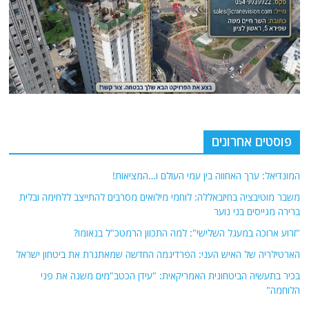
פוסטים אחרונים
המונדיאל: ערך האחווה בין עמי העולם ו…המציאות!
משבר מוטיבציה בחיזבאללה: לוחמי מילואים מסרבים להתייצב ללחימה ובלית
ברירה מגייסים בני נוער
"זרוע ארוכה במעגל השלישי": למה התכוון הרמטכ"ל בנאומו?
הארטילריה של האיש העני: הפרדיגמה החדשה שמאתגרת את ביטחון ישראל
בכיר בתעשיה הביטחונית האמריקאית: "עידן הכטב"מים משנה את פני
הלוחמה"