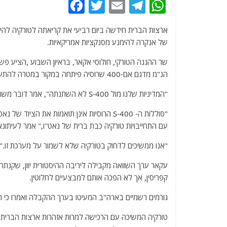
F
T
E
T
W
a
w
m
el
h
ארצות הברית חידשה ביום רביעי את קריאתה לטורקיה לה
c
itt
ai
e
at
של אנקרה להימנע מסנקציות אמריקאיות.
e
er
l
g
s
שר ההגנה הטורקי, חולוסי אקאר, בראיון השבוע ,הציע פש
b
ra
A
הנ"מ מדגם אם-400 שרוסיה פיתחה במקור במטרה להתעמת עם מטוסי קרב מערביים.
o
m
p
"המדיניות שלנו מול S-400 לא השתנתה", אמר דובר משרד החוץ, נד פרייס, כשנשאל על ההצעה הטורקית.
o
p
k
"סוללות ה- S-400 הרוסיות אינן תואמות את ה
עם התחייבויות טורקיה כבת ברית של נאט"ו," אמר לעיתונא
"אנו ממשיכים לדחוק בטורקיה שלא לשמור על מערכת זו."
קפריסין, אך לא הפכה אותם למבצעיים לחלוטין.
גורמים רשמיים בארה"ב המעיטו בערך ההקבלה ואמרו כי ה- S-400 היא מערכת מתקדמת יו
טורקיה המשיכה עם הרכישה למרות אזהרות ארצות הברית,