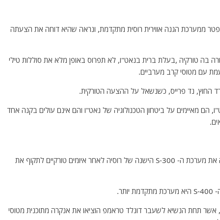
יפטר ממערכת הגנה אווירית רוסית מתקדמת, ונראה שהיא דוחה את הצעתה
רה בה טורקיה ,בעלת ברית בנאט"ו, לא תפרוס באופן מלא את סוללות טילי
ציוד של נאט"ו, הם מאיימים על ביטחון הטכנולוגיה של נאט"ו והם אינם עולים בקנה אחד
ים.
עקאר ערך השוואה מקבילה ליריבה ההיסטורית יוון, שקנתה את מערכת ה- S-300 הישנה של רוסיה לאחר איומים טורקיים לתקוף את
תר.
 אשר תחת הנשיא לשעבר דונלד טראמפ הוציאו את אנקרה מתוכנית מטוסי