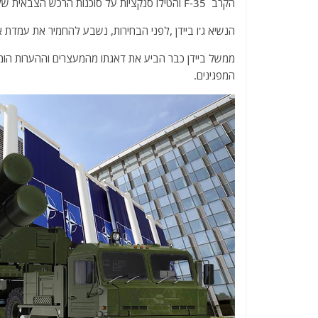
הקרב F-35 והטילו סנקציות על סוכנות הרכש הצבאית של טורקיה.
הנשיא ג'ו ביידן ,לפני הבחירות, נשבע להחמיר את עמדת אר
ממשל ביידן כבר הביע את דאגתו מהמעצרים וההערות הומופ
המפגינים.