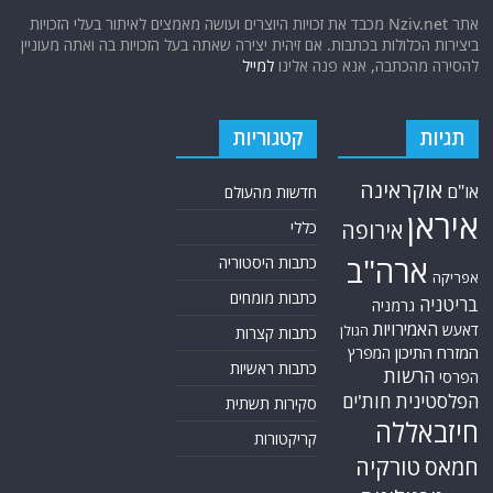
איראן
אירופה
כללי
ארה"ב
כתבות היסטוריה
אפריקה
כתבות מומחים
בריטניה
גרמניה
האמירויות
דאעש
הגולן
כתבות קצרות
המזרח התיכון
המפרץ
כתבות ראשיות
הרשות
הפרסי
הפלסטינית
חות'ים
סקירות תשתית
חיזבאללה
קריקטורות
טורקיה
חמאס
טכנולוגיה
טילים
ישראל
ירדן
כלכלה
כורדים
כטב"מים
לבנון
מצרים
סוריה
סחר סמים
סין
סייבר
סיני
עזה
סעודיה