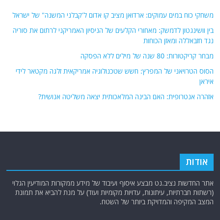
אודות
אתר החדשות נציב.נט מבצע איסוף ועיבוד של מידע ממקורות המודיעין הגלוי
(רשתות חברתיות, עיתונות, עדויות מקומיות ועוד) על מנת להביא את תמונת
המצב המקיפה והמדויקת ביותר של השטח.
אתר Nziv.net מכבד את זכויות היוצרים ועושה מאמצים לאיתור בעלי הזכויות
ביצירות הכלולות בכתבות. אם זיהית יצירה שאתה בעל הזכויות בה ואתה מעוניין
להסירה מהכתבה, אנא פנה אלינו
למייל
תגיות
קטגוריות
אוקראינה
או"ם
חדשות מהעולם