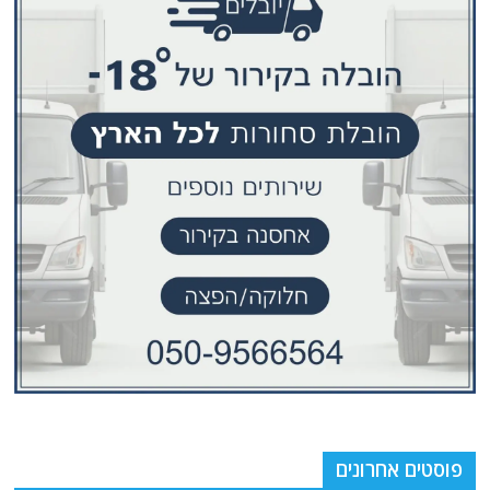
פוסטים אחרונים
משחקי כוח במים עמוקים: ארדואן מציב קו אדום ל'קבלני המשנה" של ישראל
בין וושינגטון לדמשק: מאחורי הקלעים של הניסיון האמריקני לרתום את סוריה
נגד חזבאללה ומאזן הכוחות
מבחר קריקטורות: 80 שנה של מילים ללא הפסקה
הסוס הטרויאני של המפרץ: חשש שטכנולוגיה אמריקאית זלגה מקטאר לידי
איראן
אזהרה אנטרופית: האם הבינה המלאכותית יצאה משליטה אנושית?