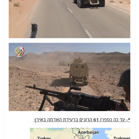
*- עד כה נספרו 61 הרוגים ברעידת האדמה באירן: