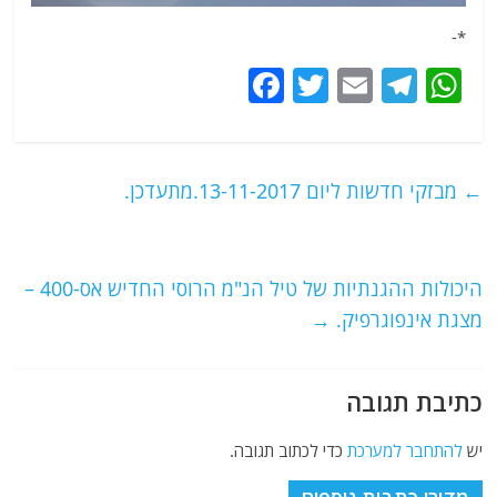
*-
F
T
E
T
W
a
w
m
el
h
c
itt
ai
e
at
e
er
l
g
s
←
מבזקי חדשות ליום 13-11-2017.מתעדכן.
b
ra
A
o
m
p
o
p
היכולות ההגנתיות של טיל הנ"מ הרוסי החדיש אס-400 –
מצגת אינפוגרפיק.
→
k
כתיבת תגובה
יש
להתחבר למערכת
כדי לכתוב תגובה.