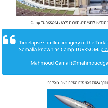
לחופי הים. המחנה נקרא : Camp TURKSOM .
Timelapse satellite imagery of the Turkis
Somalia known as Camp TURKSOM.
pic