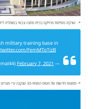
*- טורקיה מסיימת פרוייקט בניית מחנה צבאי בסומליה ליד מוגדישו 
h military training base in
.twitter.com/FemMToTizB
February 7, 2021
— Mahmoud Gamal (@mahmouedgamal44)
*- תמונות חדשות של מטוס הסוחוי-35 שנקנה ע"י מצרים ועורך טיסות ניסוי טרם מסירה בשמי מוסקבה.