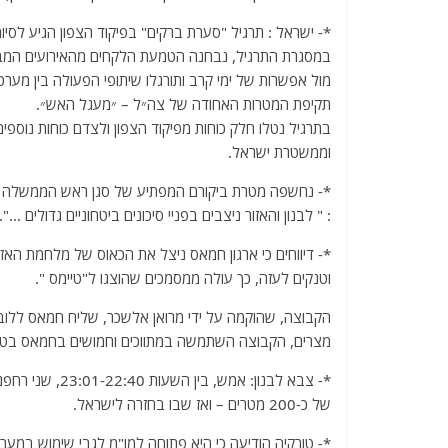
*- ישראל : תרגיל "סערת ברקים" בפיקוד הצפון הגיע לסיומ
במסגרת התרגיל, נבחנה הטמעת הלקחים מהאירועים המבצעיי
מול אפשרות של ימי קרב ותורגלו שיתופי הפעולה בין מערכי
תקיפת המטרות האחודה של צה״ל – ״מעגל האש״.
בתרגיל נטלו חלק כוחות מפיקוד הצפון ולצדם כוחות נוספי
וממשטרת ישראל.
*- נחשפה מטרת ביקורם המפתיע של סגן ראש הממשלה ושר
: " לבנון והאזור ניצבים בפניי סיכונים ביטחוניים גדולים …".
*- דיווחים כי ארגון חמאס ניצל את הכאוס של מלחמת הא
וטנקים לעזה, כך עולה ממסמכים שהוצגו ל"טיימס ".
הקבוצה, שהוקמה על ידי מרואן אלשכר, שליח חמאס ללוב
מצרים, הקבוצה השתמשה במתווכים וחמושים בחמאס בטור
*- צבא לבנון: א
של כ-200 מטרים – ואז שבו בחזרה לישראל.
*- טורקיה הודיעה כי היא פתוחה למו"מ לגבי שימוש במערכת S400 של רוסיה אם תקבל נשק אמריקאי מ