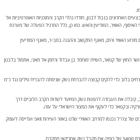
ו.
ם האחרונים בגבול לבנון, חודדו נהלי הקרב והתוכניות האופרטיביות אל
 האיסוף, האוויר, המודיעין והאש. כמו כן, כלל התרגיל הפעלה של מערכת
ם מזרוע האוויר והים, מאגף התקשוב וההגנה בסב״ר, מאגף המודיעין
 החוץ של קטאר, השייח 'מוחמד בן עבדול ורחמן אל תאני, אתמול בלבנון
זרחים בלוב כדי להקים קבוצה להברחת נשק שניסתה להבריח טילים נגד נ"מ
, קיבלה את העבודה להפנות נשק המיועד לשדות הקרב הלוביים דרך
קיה ובקטאר כדי לעקוף את המצור הישראלי על עזה.
מש, בין השעות 23:01-22:40, שני רחפנים של צה"ל נכנסו למרחב האווירי שלנו באזור העיירות וזאני ועדייסה לעומק
תקדם.