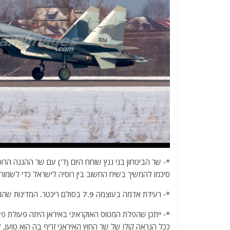
*- שר הביטחון בני גנץ שוחח היום (ד') עם שר ההגנה הרוסי
סיכמו להמשיך בשיח החשוב בין רוסיה לישראל כדי לשמור ע
*- רעידת אדמה בעוצמה 7.9 בסולם ריכטר. המדינות שהושפעו: קלדוניה החדשה וונואטו 456 ק"מ מונואטו.
*- ייתכן שהפלת המטוס האוקראיני באיראן היתה פעולת 
ככל הנראה קולו של שר החוץ האיראני זריף בה הוא טוען, "כ