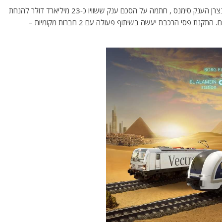
*- חברת Siemens Mobility הגרמנית , חברת הבת בקונצרן הענק סימנס , חתמה על הסכם ענק ששוויו כ-23 מיליארד דולר להנחת
1000 ק"מ של פסי ברזל עבור רכבות מהירות ברחבי מצרים. התקנת פסי הרכבת יעשה בשיתוף פעולה עם 2 חברות מקומיות –