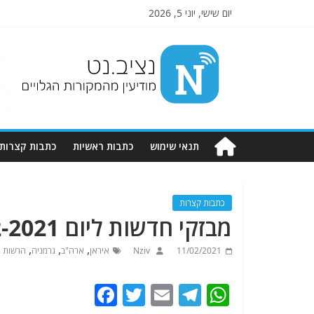
יום שישי, יוני 5, 2026
Nziv.net
מודיעין
מהמקורות
הגלויים
תנאי שימוש
כתבות ראשיות
כתבות קצרות
כתבות קצרות
מבזקי חדשות ליום 11-2-2021 . מתעדכן
,
,
,
11/02/2021
Nziv
איראן
ארה"ב
גרמניה
הרשות 
F
T
E
T
W