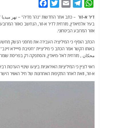
F
T
E
T
W
a
w
m
el
h
דיר א-זור
– כתב אתר החדשות "נהר מדיה" – نهر ميديا ד
c
itt
ai
e
at
בעיר אלמיאדין, מזרחית לדיר א-זור, הנחשב כאזור המרובע
e
er
l
g
s
אזור המרובע הביטחוני.
b
ra
A
הכתב הוסיף כי המיליציה העבירה את מחסני הנשק מחשש 
o
m
p
באותו הקשר אמר הכתב כי מיליציית "חטיבת סיייידא זיינ
o
p
محكان , מזרחית לאל-מיאדין, והסתפקה רק בפריסת שומ
k
ראוי לציין כי המיליציות האיראניות ביצעו שינויי הערכות
א-זור, וזאת לאחר התקיפות האחרונות של חיל האוויר הישרא