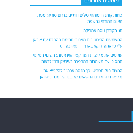
פוסטים אחרונים
כוחות קומנדו ומומחי טילים חות'ים בדרום סוריה: מפת
האיום המזרחי נחשפת
חג הקורבן נוסח אמריקה
המשמעות ההיסטורית מאחורי חתימת ההסכם עם איראן
ע"י טראמפ דווקא בארמון ורסאי בפריס
עוקפים את מיליציות הפרוקסי האיראניות: השינוי הטקטי
המסוכן של משמרות המהפכה בעיראק ורמז לבאות
המצוד בוול סטריט: כך מנסה ארה"ב להקפיא את
מיליארדי הדולרים החשאיים של בנו של מנהיג איראן