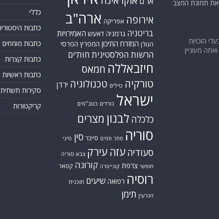
אוקראינה
או"ם
א את תמונת המצב
כללי
ארה"ב
אירופה
אפריקה
כתבות היסטוריה
בריטניה
האמירויות
גרמניה
דאעש
בעלי הזכויות
המזרח התיכון
כתבות מומחים
המפרץ הפרסי
הגולן
אתה מעוניין
הרשות הפלסטינית
חות'ים
כתבות קצרות
חיזבאללה
חמאס
כתבות ראשיות
טורקיה
טכנולוגיה
ירדן
טילים
סקירות תשתית
ישראל
כורדים
כטב"מים
קריקטורות
לבנון
מצרים
כלכלה
סוריה
סין
סייבר
סיני
סחר סמים
עזה
עירק
סעודיה
צבא סוריה
קורונה
צרפת
קטאר
חופשי
קונייטרה
רוסיה
שיעים
רפואה
תוכנית
תימן
הגרעין