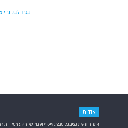
o
m
p
o
p
בכיר לבנוני י
k
אודות
אתר החדשות נציב.נט מבצע איסוף ועיבוד של מידע ממקורות המוד