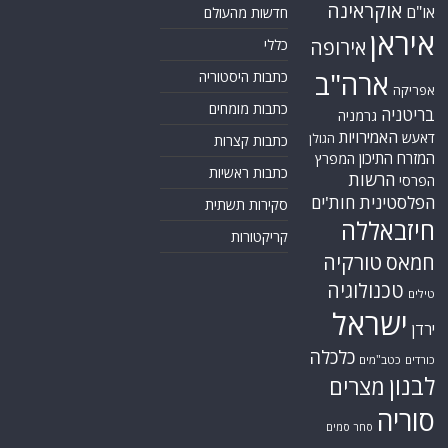
אוקראינה
או"ם
חדשות מהעולם
איראן
אירופה
כללי
ארה"ב
כתבות היסטוריה
אפריקה
כתבות מומחים
בריטניה
גרמניה
האמירויות
דאעש
הגולן
כתבות קצרות
המזרח התיכון
המפרץ
כתבות ראשיות
הרשות
הפרסי
הפלסטינית
חות'ים
סקירות תשתית
חיזבאללה
קריקטורות
טורקיה
חמאס
טכנולוגיה
טילים
ישראל
ירדן
כלכלה
כורדים
כטב"מים
לבנון
מצרים
סוריה
סחר סמים