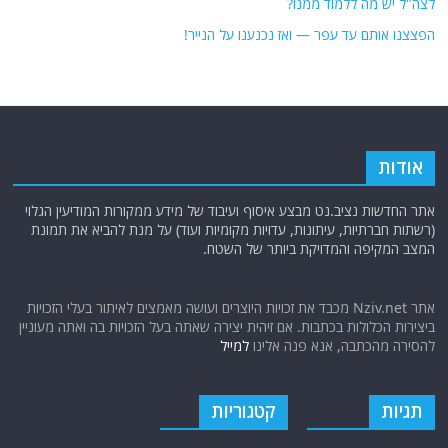
לצה"ל יש מה ללמוד ממנו?
הפצצנו אותם עד עפר — ואז נכנענו על הנייר!
אודות
אתר החדשות נציב.נט מבצע איסוף ועיבוד של מידע ממקורות המודיעין הגלוי
(רשתות חברתיות, עיתונות, עדויות מקומיות ועוד) על מנת להביא את תמונת
המצב המקיפה והמדויקת ביותר של השטח.
אתר Nziv.net מכבד את זכויות היוצרים ועושה מאמצים לאיתור בעלי הזכויות
ביצירות הכלולות בכתבות. אם זיהית יצירה שאתה בעל הזכויות בה ואתה מעוניין
להסירה מהכתבה, אנא פנה אלינו
למייל
תגיות
קטגוריות