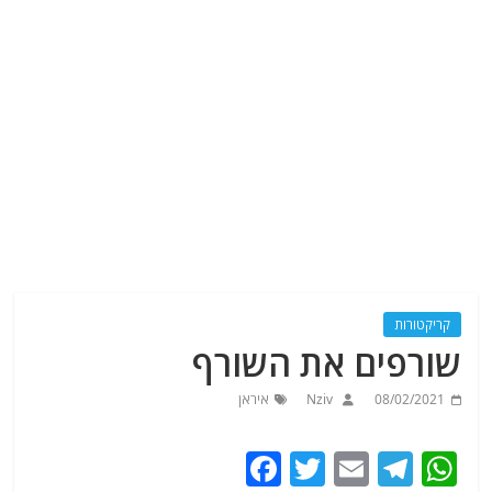
קריקטורות
שורפים את השורף
08/02/2021
Nziv
איראן
F
T
E
T
W