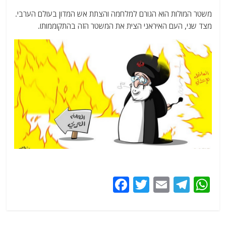
a
w
m
el
h
משטר המולות הוא הגורם למלחמה והצתת אש המדון בעולם הערבי.
c
itt
ai
e
at
מצד שני, העם האיראני הצית את המשטר הזה בהתקוממותו.
e
er
l
g
s
b
ra
A
o
m
p
o
p
k
F
T
E
T
W
a
w
m
el
h
c
itt
ai
e
at