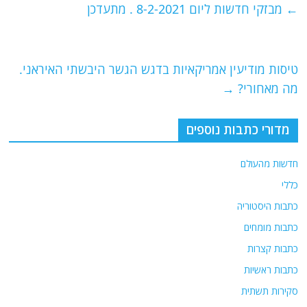
e
er
l
g
s
←
מבזקי חדשות ליום 8-2-2021 . מתעדכן
b
ra
A
o
m
p
o
p
טיסות מודיעין אמריקאיות בדגש הגשר היבשתי האיראני.
מה מאחורי?
→
k
מדורי כתבות נוספים
חדשות מהעולם
כללי
כתבות היסטוריה
כתבות מומחים
כתבות קצרות
כתבות ראשיות
סקירות תשתית