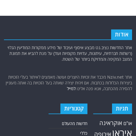
אודות
אתר החדשות נציב.נט מבצע איסוף ועיבוד של מידע ממקורות המודיעין הגלוי
(רשתות חברתיות, עיתונות, עדויות מקומיות ועוד) על מנת להביא את תמונת
המצב המקיפה והמדויקת ביותר של השטח.
אתר Nziv.net מכבד את זכויות היוצרים ועושה מאמצים לאיתור בעלי הזכויות
ביצירות הכלולות בכתבות. אם זיהית יצירה שאתה בעל הזכויות בה ואתה מעוניין
להסירה מהכתבה, אנא פנה אלינו
למייל
תגיות
קטגוריות
אוקראינה
או"ם
חדשות מהעולם
איראן
אירופה
כללי