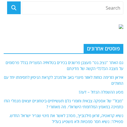
פוסטים אחרונים
גם האתר "נציב.נט" מעצבן פרשנים בכירים בטלוויזיה המצרית בגלל פרסומים
על מצבה הכלכלי הקשה של מדינתם
איראן הזרימה כוחות לאזור מיצרי באב אלמנדב לקראת הניסיון לחסימתו יחד עם
החות'ים
מסע ההשפלה הגדול – דעה!
"מבול" של אספקה צבאית וחומרי גלם תעשייתיים-ביטחוניים יוצאים מנמלי הודו
כתמיכה במאמץ המלחמתי הישראלי. מה מאחורי ?
נשיא קרואטיה, זוראן מילנוביץ', מסרב לאשר את מינוי שגריר ישראל החדש.
ספויילר: נשיא חסר סמכויות ולא משפיע בעליל