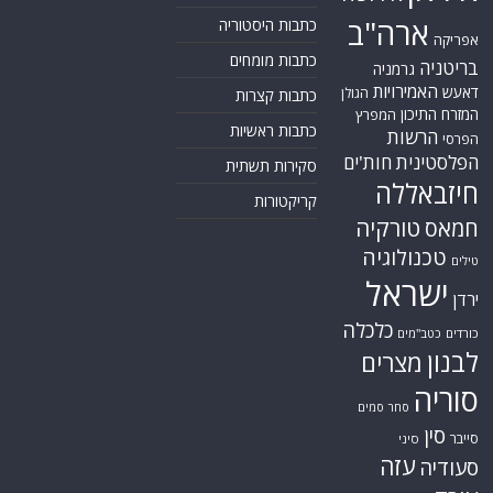
ארה"ב
כתבות היסטוריה
אפריקה
כתבות מומחים
בריטניה
גרמניה
האמירויות
דאעש
הגולן
כתבות קצרות
המזרח התיכון
המפרץ
כתבות ראשיות
הרשות
הפרסי
הפלסטינית
חות'ים
סקירות תשתית
חיזבאללה
קריקטורות
טורקיה
חמאס
טכנולוגיה
טילים
ישראל
ירדן
כלכלה
כורדים
כטב"מים
לבנון
מצרים
סוריה
סחר סמים
סין
סייבר
סיני
עזה
סעודיה