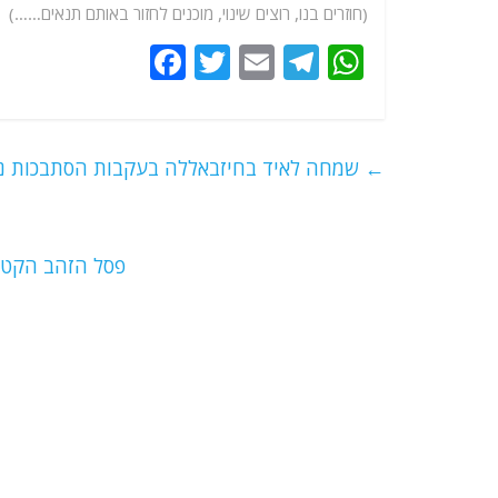
(חוזרים בנו, רוצים שינוי, מוכנים לחזור באותם תנאים……)
F
T
E
T
W
a
w
m
el
h
c
itt
ai
e
at
e
er
l
g
s
←
שמחה לאיד בחיזבאללה בעקבות הסתבכות נגי
b
ra
A
o
m
p
o
p
פסל הזהב הקטן
k