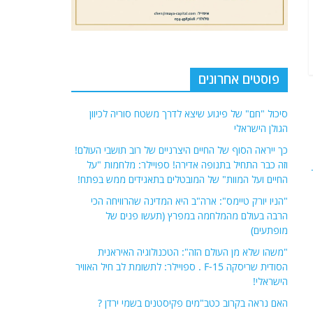
פוסטים אחרונים
סיכול "חם" של פיגוע שיצא לדרך משטח סוריה לכיוון
הגולן הישראלי
כך ייראה הסוף של החיים היצרניים של רוב תושבי העולם!
וזה כבר התחיל בתנופה אדירה! ספויילר: מלחמות "על
החיים ועל המוות" של המובטלים בתאגידים ממש בפתח!
"הניו יורק טיימס": ארה"ב היא המדינה שהרוויחה הכי
הרבה בעולם מהמלחמה במפרץ (תעשו פנים של
מופתעים)
"משהו שלא מן העולם הזה": הטכנולוגיה האיראנית
הסודית שריסקה F-15 . ספויילר: לתשומת לב חיל האוויר
הישראלי!
האם נראה בקרוב כטב"מים פקיסטנים בשמי ירדן ?