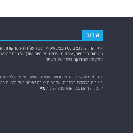
אודות
אתר החדשות נציב.נט מבצע איסוף ועיבוד של מידע ממקורות המוד
(רשתות חברתיות, עיתונות, עדויות מקומיות ועוד) על מנת להבי
המקיפה והמדויקת ביותר של השטח.
אתר Nziv.net מכבד את זכויות היוצרים ועושה מאמצים לאיתור 
ביצירות הכלולות בכתבות. אם זיהית יצירה שאתה בעל הזכויות בה ו
להסירה מהכתבה, אנא פנה אלינו
למייל