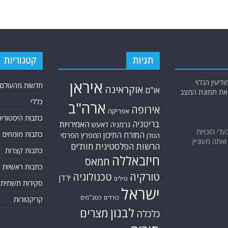
תגיות
קטגוריות
יעין הגלוי
איראן
חדשות מהעולם
אוקראינה
או"ם
א את תמונת המצב
כללי
ארה"ב
אירופה
אפריקה
כתבות היסטוריה
בריטניה
האמירויות
גרמניה
דאעש
בעלי הזכויות
כתבות מומחים
המזרח התיכון
המפרץ הפרסי
הגולן
אתה מעוניין
הרשות הפלסטינית
חות'ים
כתבות קצרות
חיזבאללה
חמאס
כתבות ראשיות
טורקיה
טכנולוגיה
ירדן
טילים
סקירות תשתית
ישראל
כורדים
כטב"מים
קריקטורות
לבנון
מצרים
כלכלה