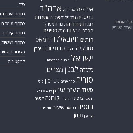
כללי
ארה"ב
אירופה
אפריקה
כתבות היסטוריה
בריטניה
האמירויות
גרמניה
דאעש
בעלי הזכויות
המזרח התיכון
כתבות מומחים
המפרץ
הגולן
אתה מעוניין
הרשות הפלסטינית
הפרסי
כתבות קצרות
חיזבאללה
חמאס
חות'ים
כתבות ראשיות
טורקיה
טכנולוגיה
ירדן
טילים
סקירות תשתית
ישראל
כורדים
כטב"מים
קריקטורות
לבנון
מצרים
כלכלה
סוריה
סין
סייבר
סיני
סחר סמים
עירק
עזה
סעודיה
צבא סוריה
קורונה
צרפת
קטאר
חופשי
קונייטרה
רוסיה
שיעים
רפואה
תוכנית
תימן
הגרעין