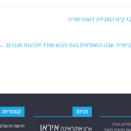
יופייה שבנו המוסלמים בעת כיבוש ספרד-זיכרונות מענגים.
→
תגיות
קטגוריות
יעין הגלוי
איראן
חדשות מהעולם
אוקראינה
או"ם
א את תמונת המצב