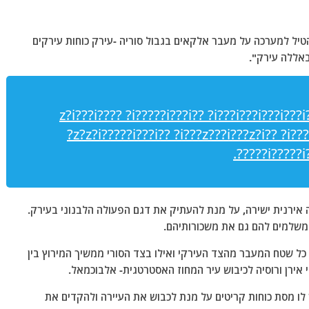
יל למערכה על מעבר אלקאים בגבול סוריה -עירק כוחות עירקים
באללה עירק".
???z?i???i???? ?i?????i???i?? ?i???i???i???i???
?z?z?i?????i???i?? ?i???z???i???z?i?? ?i??
???i?????i?
 אירנית ישירה, על מנת להעתיק את דגם הפעולה הלבנוני בעירק.
 המשלמים להם גם את משכורותיהם.
ל שטח המעבר מהצד העירקי ואילו בצד הסורי ממשיך המירוץ בין
וי אירן ורוסיה לכיבוש עיר המחוז האסטרטגית- אלבוכמאל.
לו מסת כוחות קריטים על מנת לכבוש את העיירה ולהקדים את