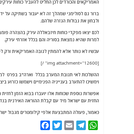
האמריקאים והכורדים לכן החליט להעביר כוחות עירקי
ברור גם לסולימני שמהלך זה לא יעבור בשתיקה על י
ולבחון את גבולות הגזרה שלהם.
לכם יצאו מפקדי כוחות חיזבאללה עירק בהצהרה פומב
למרות שהיא נמצאת בסוריה והם בכלל אזרחי עירק.
עכשיו לא נותר אלא להמתין לגובה האמריקאית ורק לפ
[img attachment="12600" /]
ההשלכות לאי תגובת המערב בכלל וארה"ב בפרט למהלך 
וימשיכו להתערב בענייניה הפנימיים וישמשו כזרוע ביצ
אפשרות נוספת שכוחות אלו יועברו בבוא הזמן לחזית ה
החזית עם ישראל מיד עם קבלת ההוראה האירנית בנדו
כאמור, פעולה המתבצעת אלפי קילומטרים מגבול ישראל
F
T
E
T
W