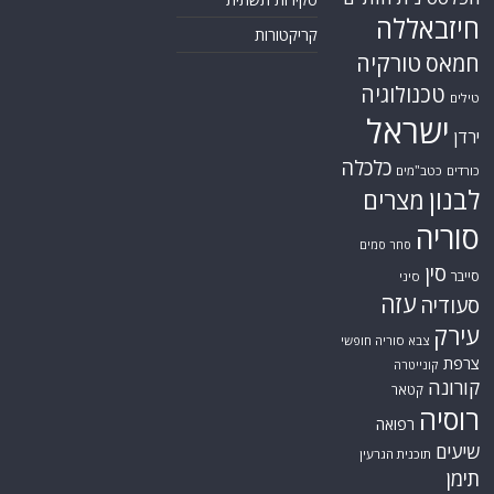
חיזבאללה
קריקטורות
טורקיה
חמאס
טכנולוגיה
טילים
ישראל
ירדן
כלכלה
כורדים
כטב"מים
לבנון
מצרים
סוריה
סחר סמים
סין
סייבר
סיני
עזה
סעודיה
עירק
צבא סוריה חופשי
צרפת
קונייטרה
קורונה
קטאר
רוסיה
רפואה
שיעים
תוכנית הגרעין
תימן