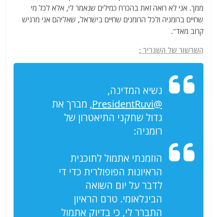
ממך. אני לא רואה זאת בהכרח כמילים שנאמר לי, אלא לכל מי
שחיים ברומניה ולכל הרומנים שחיים בישראל, שאליהם אני מרגיש
קרוב מאד".
השרשור של השגריר :
נשיא המדינה,
@PresidentRuvi
, מברך את
גדול שחקני התיאטרון של
רומניה:
הוזמנתי אתמול לתוכנית
הראיונות הפופולרית כדי די
לדבר על יום השואה
הבינלאומי. טרם הראיון
התברר לי, כי בדיוק אתמול