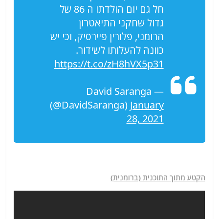
חל גם יום הולדתו ה 86 של
גדול שחקני התיאטרון
הרומני, פלורין פיירסיק, וכי יש
כוונה להעלותו לשידור.
https://t.co/zH8hVX5p31
— David Saranga
(@DavidSaranga)
January
28, 2021
הקטע מתוך התוכנית (ברומנית)