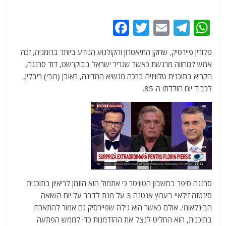
F
T
E
T
W
a
w
m
el
h
פלורין פיירסיק, שחקן התיאטרון והקולנוע הנודע ביותר ברומניה, זכה
c
itt
ai
e
at
אמש למחווה מרגשת כאשר שגריר ישראל בבוקרשט, דוד סרנגה,
e
er
l
g
s
הקריא בתוכנית טלוויזיה ברכה מנשיא המדינה, ראובן (רובי) ריבלין,
b
ra
A
לכבוד יום הולדתו ה-85.
o
m
p
o
p
k
סרנגה סיפר בחשבון הטוויטר כי אתמול הוא הוזמן לריאיון בתוכנית
סינטזה זילאיי בערוץ אנטנה 3 על מנת לדבר על יום השואה
הבינלאומי. אולם כאשר הוא גילה שפיירסיק גם אמור להתארח
בתוכנית, הוא החליט לנצל את ההזדמנות כדי לממש הפתעה