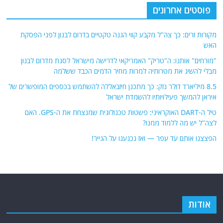
פוסטים אחרונים
מקורות זרים: כך צה"ל מקבע קווי הגנה טקטיים בדרום לבנון לפני הפסקת
האש
"מורחים" אותנו: ה"טריק" האמריקאי לדרישה מישראל לסגת מדרום לבנון
מבלי להשיג את מטרותיה למרות מחיר הדמים הכבד ששלמה
8.5 מיליארד דולר נזק: כך מתכנן חיזבאללה להשתמש בכספים המופשרים של
איראן להמשך פעילויותיו להשמדת ישראל
טיל ה-DART האוקראיני: פשטות טכנולוגית שמנצחת את ה-GPS. האם
לצה"ל יש מה ללמוד ממנו?
הפצצנו אותם עד עפר — ואז נכנענו על הנייר!
אודות