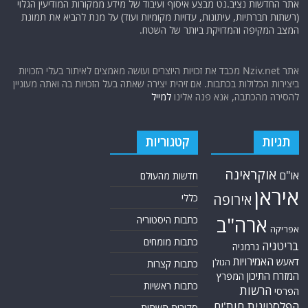
אתר החדשות נציב.נט מבצע איסוף ועיבוד של מידע ממקורות המודיעין הגלוי
(רשתות חברתיות, עיתונות, עדויות מקומיות ועוד) על מנת להביא את תמונת
המצב המקיפה והמדויקת ביותר של השטח.
אתר Nziv.net מכבד את זכויות היוצרים ועושה מאמצים לאיתור בעלי הזכויות
ביצירות הכלולות בכתבות. אם זיהית יצירה שאתה בעל הזכויות בה ואתה מעוניין
להסירה מהכתבה, אנא פנה אלינו
למייל
תגיות
קטגוריות
אוקראינה
או"ם
חדשות מהעולם
איראן
אירופה
כללי
ארה"ב
כתבות היסטוריה
אפריקה
כתבות מומחים
בריטניה
גרמניה
האמירויות
דאעש
הגולן
כתבות קצרות
המזרח התיכון
המפרץ
כתבות ראשיות
הרשות
הפרסי
הפלסטינית
חות'ים
סקירות תשתית