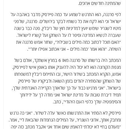
שהמתינה חודשים ארוכים.
לפי סרנגה, הוא התרגש לשמוע עד כמה פיירסיק מדבר באהבה על
ישראל וכי הוא לקח את כל נשותיו לבקר בירושלים. סרנגה, שלפני
מינויו לשגריר שימש יועץ למדיניות חוץ של ריבלין, פנה כבר בשנה
שעברה לנשיא המדינה וסיפר לו על השחקן ועל קשריו לישראל.
"האם תוכל לכתוב כמה מילים בשבילו?", שחזר אמש סרנגה את
השיחה. "והוא אמר 'כמה מילים – אני אכתוב אפילו יותר'".
המכתב היה ברשותו של סרנגה מאז 6 במרץ אשתקד, אולם בשל
מגפת הקורונה הוא לא יכול היה להעניק אותו באופן אישי לפיירסיק.
אמש, הוקרא המכתב בשידור הישיר, ובו התייחס ריבלין למשפחתו
של השחקן שהסתירה יהודים בזמן השואה ולביקוריו של פיירסיק
בישראל. "אני מרגיש כבוד על כך שלאורך הקריירה האגדתית שלך,
תמיד דיברת טובות על מדינת ישראל ואני מודה לך על ידידותך
והסימפטיה שלך כלפי העם היהודי", כתב.
פיירסיק לא הסתיר את התרגשותו כאשר עלה לשידור. "אני כה נרגש
ומחבק אותך, אדוני השגריר, על המילים הנחמדות שהבאת לי", אמר.
"מעולם בחיי לא יכולתי להאמין שיום אחד אני אקבל מכתב כזה יפה