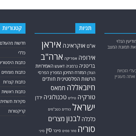
תגיות
קטגוריות
יעין הגלוי
איראן
חדשות מהעולם
אוקראינה
או"ם
א את תמונת המצב
כללי
ארה"ב
אירופה
אפריקה
כתבות היסטוריה
בריטניה
האמירויות
גרמניה
דאעש
בעלי הזכויות
המזרח התיכון
כתבות מומחים
המפרץ הפרסי
הגולן
אתה מעוניין
הרשות הפלסטינית
חות'ים
כתבות קצרות
חיזבאללה
חמאס
כתבות ראשיות
טורקיה
טכנולוגיה
ירדן
טילים
סקירות תשתית
ישראל
כורדים
כטב"מים
קריקטורות
לבנון
מצרים
כלכלה
סוריה
סין
סייבר
סיני
סחר סמים