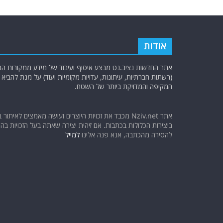
אודות
אתר החדשות נציב.נט מבצע איסוף ועיבוד של מידע ממקורות המוד
(רשתות חברתיות, עיתונות, עדויות מקומיות ועוד) על מנת להבי
המקיפה והמדויקת ביותר של השטח.
אתר Nziv.net מכבד את זכויות היוצרים ועושה מאמצים לאיתור 
ביצירות הכלולות בכתבות. אם זיהית יצירה שאתה בעל הזכויות בה ו
להסירה מהכתבה, אנא פנה אלינו
למייל