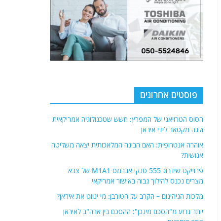
פוסטים אחרונים
הסוס הטרויאני של המפרץ: חשש שטכנולוגיה אמריקאית
זלגה מקטאר לידי איראן
אזהרה אנטרופית: האם הבינה המלאכותית יצאה משליטה
אנושית?
פרוייקט שידרוג 555 טנקי אברמס M1A1 של צבא
מצרים נכנס להילוך גבוה באישור אמריקאי
מלכות הגיהינום – הקרב על הטורבן: מי ינווט את איראן?
יותר גרוע מ"הסכם מינכן": ההסכם בין ארה"ב לאיראן