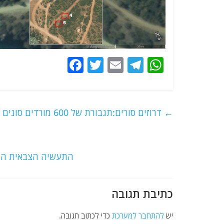
F
T
E
T
W
a
w
m
el
h
c
itt
ai
e
at
e
er
l
g
s
←
דרוזים סורים:תגבורת של 600 מורדים סונים בדרכם מהדרום לאזור אלחאדר.
b
ra
A
o
m
p
o
p
התעשיה הצבאית המצרית תייצר יותר מ
k
כתיבת תגובה
יש
להתחבר למערכת
כדי לכתוב תגובה.