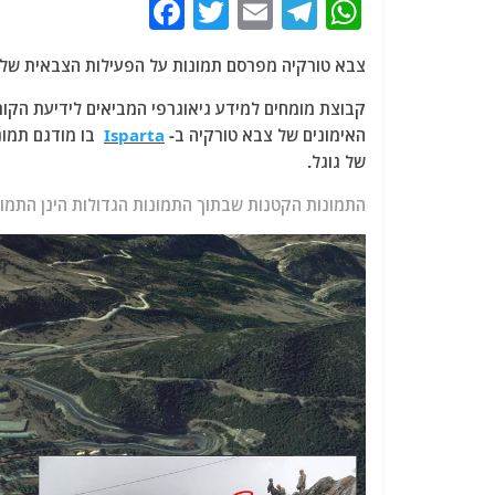
F
T
E
T
W
a
w
m
el
h
צבא טורקיה מפרסם תמונות על הפעילות הצבאית שלו 
c
itt
ai
e
at
e
er
l
g
s
קבוצת מומחים למידע גיאוגרפי המביאים לידיעת הקור
האימונים של צבא טורקיה ב-
Isparta
בו מודגם תמונ
b
ra
A
של גוגל.
o
m
p
התמונות הקטנות שבתוך התמונות הגדולות הינן התמונ
o
p
k