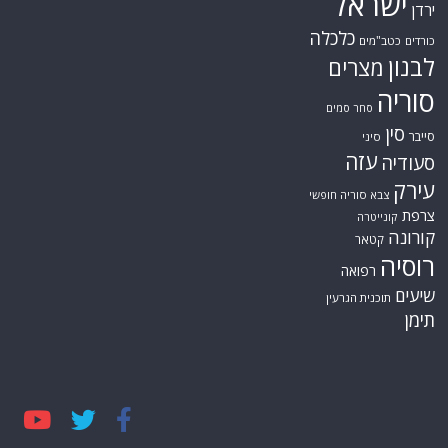
ישראל
ירדן
כלכלה
כורדים
כטב"מים
לבנון
מצרים
סוריה
סחר סמים
סין
סייבר
סיני
עזה
סעודיה
עירק
צבא סוריה חופשי
צרפת
קונייטרה
קורונה
קטאר
רוסיה
רפואה
שיעים
תוכנית הגרעין
תימן