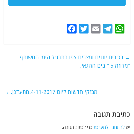
F
T
E
T
W
a
w
m
el
h
c
itt
ai
e
at
e
er
l
g
s
←
בכירים יוונים ומצרים צפו בתרגיל הימי המשותף
b
ra
A
"מדוזה 5 " בים ההגאי.
o
m
p
o
p
מבזקי חדשות ליום 4-11-2017.מתעדכן.
→
k
כתיבת תגובה
יש
להתחבר למערכת
כדי לכתוב תגובה.