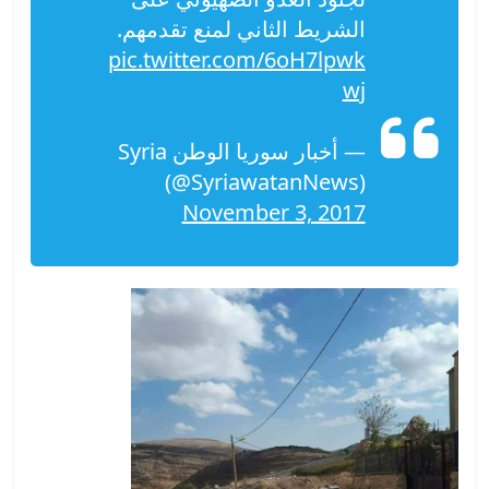
الشريط الثاني لمنع تقدمهم.
pic.twitter.com/6oH7lpwk
wj
— أخبار سوريا الوطن Syria
(@SyriawatanNews)
November 3, 2017