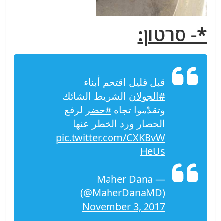
*- סרטון:
قبل قليل اقتحم أبناء
#الجولان
الشريط الشائك
وتقدّموا تجاه
#حضر
لرفع
الحصار ورد الخطر عنها
pic.twitter.com/CXKBvW
HeUs
— Maher Dana
(@MaherDanaMD)
November 3, 2017