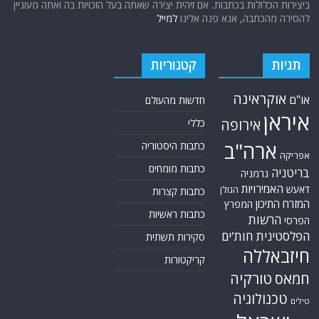
ביצירות הכלולות בכתבות. אם זיהית יצירה שאתה בעל הזכויות בה ואתה מעוניין
להסירה מהכתבה, אנא פנה אלינו
למייל
תגיות
קטגוריות
אוקראינה
או"ם
חדשות מהעולם
איראן
אירופה
כללי
ארה"ב
כתבות היסטוריה
אפריקה
כתבות מומחים
בריטניה
גרמניה
האמירויות
דאעש
הגולן
כתבות קצרות
המזרח התיכון
המפרץ
כתבות ראשיות
הרשות
הפרסי
הפלסטינית
חות'ים
סקירות תשתית
חיזבאללה
קריקטורות
טורקיה
חמאס
טכנולוגיה
טילים