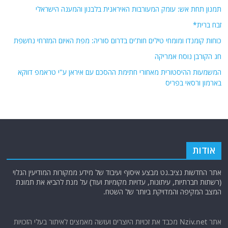
תמנון תחת אש: עומק המעורבות האיראנית בלבנון והמענה הישראלי
זבח ברית*
כוחות קומנדו ומומחי טילים חות'ים בדרום סוריה: מפת האיום המזרחי נחשפת
חג הקורבן נוסח אמריקה
המשמעות ההיסטורית מאחורי חתימת ההסכם עם איראן ע"י טראמפ דווקא
בארמון ורסאי בפריס
אודות
אתר החדשות נציב.נט מבצע איסוף ועיבוד של מידע ממקורות המודיעין הגלוי
(רשתות חברתיות, עיתונות, עדויות מקומיות ועוד) על מנת להביא את תמונת
המצב המקיפה והמדויקת ביותר של השטח.
אתר Nziv.net מכבד את זכויות היוצרים ועושה מאמצים לאיתור בעלי הזכויות