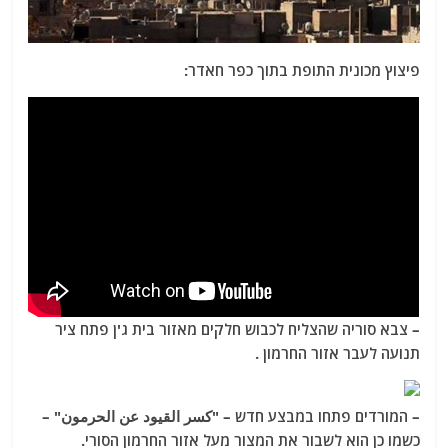
פיצוץ מכונית התופת בתוך כפר חאדר:
– צבא סוריה שהצליח לכבוש חלקים מאזור בית ג'ן פתח ציר
תנועה לעבר אזור החרמון .
– המורדים פתחו במבצע חדש – "كسر القيود عن الحرمون" –
כשמו כן הוא לשבור את המצור מעל אזור החרמון הסורי.