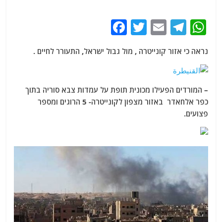
F
T
E
T
W
a
w
m
el
h
נראה כי אזור קונייטרה , מול גבול ישראל, התעורר לחיים .
c
itt
ai
e
at
e
er
l
g
s
b
ra
A
– המורדים הפעילו מכונית תופת על עמדות צבא סוריה בתוך
o
m
p
כפר אלחאדר באזור מצפון לקונייטרה- 5 הרוגים ומספר
פצועים.
o
p
k