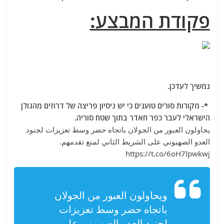
פקודת המבצע:
נמשיך לעדכן.
*- מקורות סורים טוענים כי יש ניסיון פריצה של דרוזים מהגולן
הישראלי לעבר כפר חאדר בתוך שטח סוריה.
يحاولون العبور من الجولان باتجاه حضر وسط تعزيزات لجنود
العدو الصهيوني على الشريط الثاني لمنع تقدمهم.
https://t.co/6oH7lpwkwj
ويحاولون العبور من الجولان
باتجاه حضر وسط تعزيزات
لجنود العدو الصهيوني على