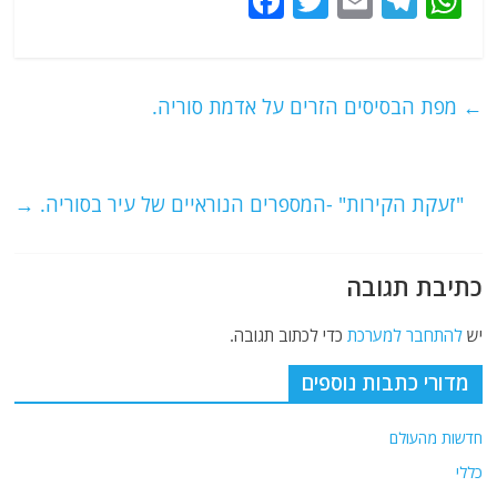
F
T
E
T
W
a
w
m
el
h
c
itt
ai
e
at
e
er
l
g
s
←
מפת הבסיסים הזרים על אדמת סוריה.
b
ra
A
o
m
p
o
p
"זעקת הקירות" -המספרים הנוראיים של עיר בסוריה.
→
k
כתיבת תגובה
יש
להתחבר למערכת
כדי לכתוב תגובה.
מדורי כתבות נוספים
חדשות מהעולם
כללי