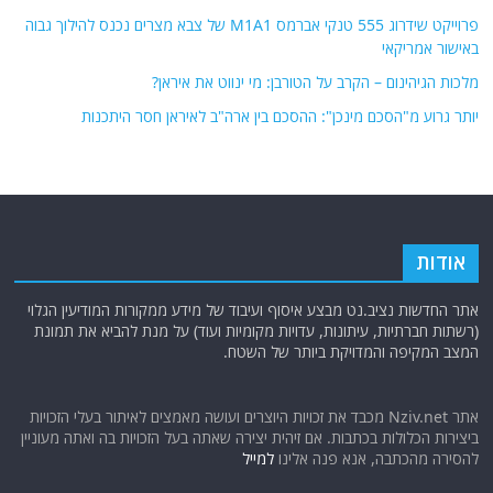
פרוייקט שידרוג 555 טנקי אברמס M1A1 של צבא מצרים נכנס להילוך גבוה
באישור אמריקאי
מלכות הגיהינום – הקרב על הטורבן: מי ינווט את איראן?
יותר גרוע מ"הסכם מינכן": ההסכם בין ארה"ב לאיראן חסר היתכנות
אודות
אתר החדשות נציב.נט מבצע איסוף ועיבוד של מידע ממקורות המודיעין הגלוי
(רשתות חברתיות, עיתונות, עדויות מקומיות ועוד) על מנת להביא את תמונת
המצב המקיפה והמדויקת ביותר של השטח.
אתר Nziv.net מכבד את זכויות היוצרים ועושה מאמצים לאיתור בעלי הזכויות
ביצירות הכלולות בכתבות. אם זיהית יצירה שאתה בעל הזכויות בה ואתה מעוניין
להסירה מהכתבה, אנא פנה אלינו
למייל