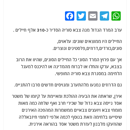
F
T
E
T
W
a
w
m
el
h
ערב המרד הגדול מנה צבא סוריה הסדיר כ-310 אלף חיילים .
c
itt
ai
e
at
e
er
l
g
s
החיילים היו ממוצאים שונים: עלאוים,
סונים,כורדים,דרוזים,פלסטינים ונוצרים.
b
ra
A
o
m
p
אך עם פרוץ המרד הסוני כל החיילים הסונים, שהיוו את הרוב
בצבא, ערקו והחלו או לברוח מהמדינה או להיכנס למעגל
o
p
הלחימה במסגרת צבא סוריה החופשי.
k
גם הדרוזים נמנעו מלהתערב ומגויסים חדשים סרבו להתגייס.
אירן, שראתה את הבעיה ההולכת ומאיימת על קיומו של משטר
אסד גייסה צבא גדול של שכירי חרב ואף שלחה כמה מאות
מומחי צבא ויועצים צבאיים ממשמרות המהפכה האירנים
שיסייעו בלחימה וזאת בנוסף לכמה אלפי לוחמי חיזבאללה
שהוזעקו מלבנון לעזרת משטר אסד בהוראה אירנית.