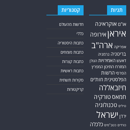
תגיות
קטגוריות
אוקראינה
או"ם
חדשות מהעולם
איראן
אירופה
כללי
ארה"ב
כתבות היסטוריה
אפריקה
כתבות מומחים
בריטניה
גרמניה
האמירויות
דאעש
הגולן
כתבות קצרות
המזרח התיכון
המפרץ
כתבות ראשיות
הרשות
הפרסי
הפלסטינית
חות'ים
סקירות תשתית
חיזבאללה
קריקטורות
טורקיה
חמאס
טכנולוגיה
טילים
ישראל
ירדן
כלכלה
כורדים
כטב"מים