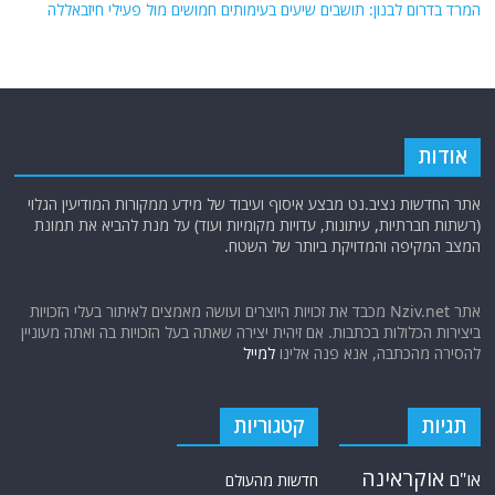
המרד בדרום לבנון: תושבים שיעים בעימותים חמושים מול פעילי חיזבאללה
אודות
אתר החדשות נציב.נט מבצע איסוף ועיבוד של מידע ממקורות המודיעין הגלוי
(רשתות חברתיות, עיתונות, עדויות מקומיות ועוד) על מנת להביא את תמונת
המצב המקיפה והמדויקת ביותר של השטח.
אתר Nziv.net מכבד את זכויות היוצרים ועושה מאמצים לאיתור בעלי הזכויות
ביצירות הכלולות בכתבות. אם זיהית יצירה שאתה בעל הזכויות בה ואתה מעוניין
להסירה מהכתבה, אנא פנה אלינו
למייל
תגיות
קטגוריות
אוקראינה
או"ם
חדשות מהעולם