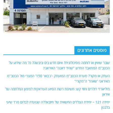
פוסטים אחרונים
שובר שיוויון או לוחמה פסיכולוגית? איום חדש בים וביבשה? כל מה שידוע על
הכטב"מ המתאבד החדש "שהיד דאנה" האיראני!
העתק או מקור? סערת הכטב"מ המועתק -'ג'באר 150' המצרי מול הכטב"מ
האיראני 'שאהד' ה"מקורי"
מיליארדי דולרים וחוזי קש: חשיפת רשת הסיוע העיראקית למימון המלחמה של
איראן
יחידה 121 – יחידת הצללים החשאית של חיזבאללה שנועדה לבלום מרד שיעי
בלבנון