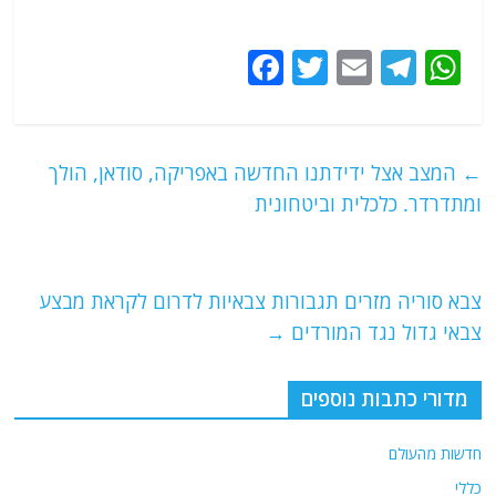
F
T
E
T
W
a
w
m
el
h
c
itt
ai
e
at
e
er
l
g
s
←
המצב אצל ידידתנו החדשה באפריקה, סודאן, הולך
b
ra
A
ומתדרדר. כלכלית וביטחונית
o
m
p
o
p
צבא סוריה מזרים תגבורות צבאיות לדרום לקראת מבצע
k
צבאי גדול נגד המורדים
→
מדורי כתבות נוספים
חדשות מהעולם
כללי