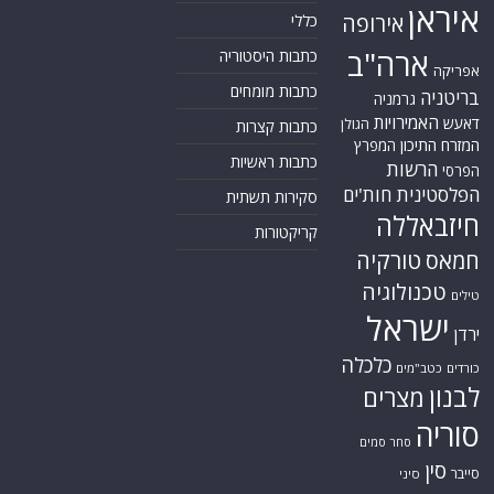
איראן
אירופה
כללי
ארה"ב
כתבות היסטוריה
אפריקה
כתבות מומחים
בריטניה
גרמניה
האמירויות
דאעש
הגולן
כתבות קצרות
המזרח התיכון
המפרץ
כתבות ראשיות
הרשות
הפרסי
הפלסטינית
חות'ים
סקירות תשתית
חיזבאללה
קריקטורות
טורקיה
חמאס
טכנולוגיה
טילים
ישראל
ירדן
כלכלה
כורדים
כטב"מים
לבנון
מצרים
סוריה
סחר סמים
סין
סייבר
סיני