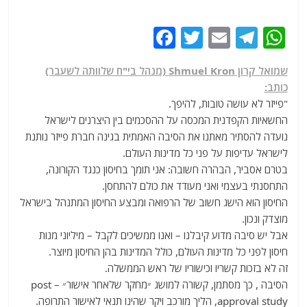
F
T
E
T
W
a
w
m
el
h
שמואל קרון Shmuel Kron (מנהל בי"ח שלוותה לשעבר)
c
itt
ai
e
at
כותב:
e
er
l
g
s
"פייזר לא עושה טובות, להיפך.
b
ra
A
החשאיות הקפדנית המכסה על ההסכמים בין היצרנים לישראל
נועדה להסתיר מאתנו את הסיבה האמתית בגינה חברת פייזר נותנת
o
m
p
לישראל עדיפות על פני כל מדינות העולם.
o
p
בטרם אסביר, הבהרה חשובה: אני תומך בחיסון כנגד הקורונה,
k
התחסנתי בעצמי ואני מעודד את כולם להתחסן.
החיסון הוא הישג חשוב של הרפואה ומבצע החיסון המתנהל בישראל
מוצדק ונכון.
אבל יש סיבה מדוע קיבלנו – ואנו ממשיכים לקבל – מיליוני מנות
חיסון לפני כל מדינות העולם, כולל המדינות בהן החיסון מיוצר.
זה לא בזכות קשריו וכישוריו של ראש הממשלה.
הסיבה , כך מסתמן, קשורה למושג ״מחקר שלאחר אישור״ – post
approval study, הליך מורכב ויקר שהינו תנאי לאישור התרופה.