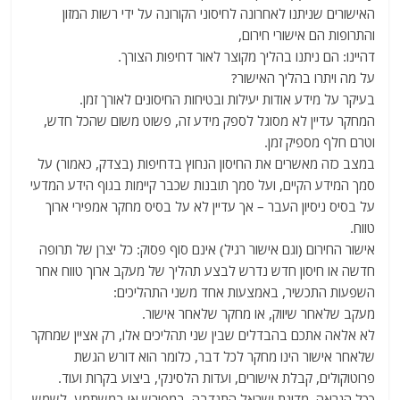
האישורים שניתנו לאחרונה לחיסוני הקורונה על ידי רשות המזון
והתרופות הם אישורי חירום,
דהיינו: הם ניתנו בהליך מקוצר לאור דחיפות הצורך.
על מה ויתרו בהליך האישור?
בעיקר על מידע אודות יעילות ובטיחות החיסונים לאורך זמן.
המחקר עדיין לא מסוגל לספק מידע זה, פשוט משום שהכל חדש,
וטרם חלף מספיק זמן.
במצב כזה מאשרים את החיסון הנחוץ בדחיפות (בצדק, כאמור) על
סמך המידע הקיים, ועל סמך תובנות שכבר קיימות בגוף הידע המדעי
על בסיס ניסיון העבר – אך עדיין לא על בסיס מחקר אמפירי ארוך
טווח.
אישור החירום (וגם אישור רגיל) אינם סוף פסוק: כל יצרן של תרופה
חדשה או חיסון חדש נדרש לבצע תהליך של מעקב ארוך טווח אחר
השפעות התכשיר, באמצעות אחד משני התהליכים:
מעקב שלאחר שיווק, או מחקר שלאחר אישור.
לא אלאה אתכם בהבדלים שבין שני תהליכים אלו, רק אציין שמחקר
שלאחר אישור הינו מחקר לכל דבר, כלומר הוא דורש הגשת
פרוטוקולים, קבלת אישורים, ועדות הלסינקי, ביצוע בקרות ועוד.
ככל הנראה, מדינת ישראל התנדבה, במפורש או במשתמע, לשמש