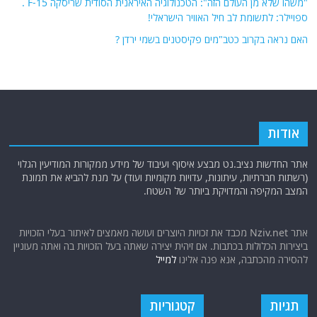
"משהו שלא מן העולם הזה": הטכנולוגיה האיראנית הסודית שריסקה F-15 .
ספויילר: לתשומת לב חיל האוויר הישראלי!
האם נראה בקרוב כטב"מים פקיסטנים בשמי ירדן ?
אודות
אתר החדשות נציב.נט מבצע איסוף ועיבוד של מידע ממקורות המודיעין הגלוי
(רשתות חברתיות, עיתונות, עדויות מקומיות ועוד) על מנת להביא את תמונת
המצב המקיפה והמדויקת ביותר של השטח.
אתר Nziv.net מכבד את זכויות היוצרים ועושה מאמצים לאיתור בעלי הזכויות
ביצירות הכלולות בכתבות. אם זיהית יצירה שאתה בעל הזכויות בה ואתה מעוניין
להסירה מהכתבה, אנא פנה אלינו
למייל
תגיות
קטגוריות