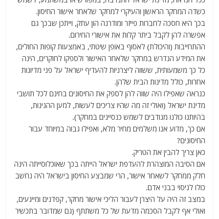
כשדה המחקר הראשון והעיקרי למחקר שלאחר אישור החיסון.
בכך היא חסכה לחברות פייזר ומודרנה הון עתק, וייתכן שבכך גם
אפשרה להן לקבל ביתר קלות את אישורי החירום.
ההתחייבות (והיכולת) לאסוף באופן שיטתי, באמצעות קופות החולים,
את המידע הנדרש במחקר שלאחר האישור ולספקו לחוקרים, הינה
כל כך משמעותית, ששווה ליצרניות להעדיף ישראל על פני מדיונות
אחרות, כולל מדינות הבית שלהן.
כנראה שאפילו היה שווה להן לספק את החיסונים בחינם לכל תושבי
מדינת ישראל (ואולי זה מה שהיו צריכים לעשות, למען ההגינות,
בהיותנו כולנו מנודבים לשמש כנסיינים במחקר).
אם כך, מדוע אנו משלמים מחיר מלא, ואפילו גבוה במיוחד עבור
החיסונים?
כאן צריך להבין את הטריק.
אם הסיבה המוצהרת להעדפת ישראל הייתה בכך שאוכלוסייתה הינה
חלק ממחקר לשאחר אישור, הרי שמבצע החיסון בישראל היה נחשב
כולו לניסוי בבני אדם.
במצב זה היה על היצרן לעבור הליכי אישור מחקר, קפדנים ומייגעים,
ואולי אף לקבל הסכמה מדעת של כל משתתף (גם שמדובר בתכשיר