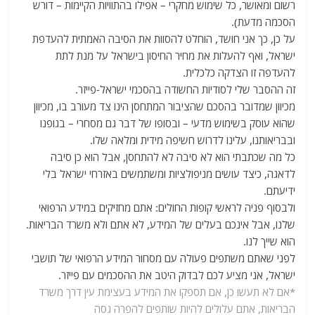
רשום ומאושר, כל שימוש מחקרי – אפילו בהתוויות הקיימות – דורש
הסכמה מדעת).
על כן, כך אני חושד, הוחלט להסוות את הסיבה האמתית להעדפת
ישראל, ואף להעלות את מחיר החיסון בישראל על מנת לתת
להעדפה זו הצדקה כלכלית.
זה ההסבר שלי לסודיות החשודה בהסכמי ישראל-פייזר.
מכיוון שמדובר בהסכם שהציבור המתחסן הינו צד מעורב בו, מכיוון
שהוא עוסק בשימוש מדעי – ובסופו של דבר גם מסחרי – בגופנו
ובבריאותנו, עלינו לדרוש חשיפה מידית ומלאה שלו.
כל מה שכתבתי הוא לא סיבה לא להתחסן, אבל הוא כן סיבה
לדאגה, כיצד עושים מניפולציות ומשתמשים באזרחי ישראל בלי
ידיעתם.
ולבסוף פניה לראשי קופות החולים: אתם מחזיקים במידע הרפואי
שלנו, אבל אינכם בעלים של המידע, לא אתם ולא משרד הבריאות.
הוא שייך לנו.
לפני שאתם משתפים פעולה עם מסחור המידע הרפואי של תושבי
ישראל, אני מציע לכם לבדוק היטב את ההסכמים עם פייזר.
*אם לא תעשו כן, אם תספקו את המידע בעצימת עין דרך משרד
הבריאות, אתם עלולים להיות שותפים להפרה גסה