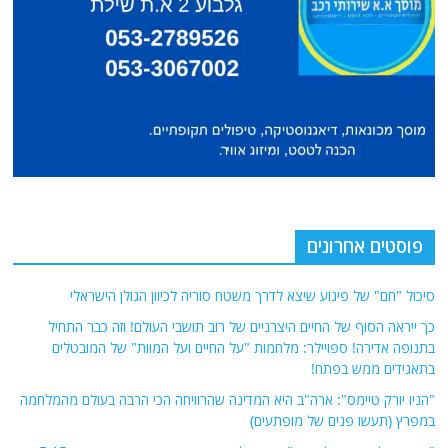
פוסטים אחרונים
סיכול "חם" של פיגוע שיצא לדרך משטח סוריה לכיוון הגולן הישראלי
כך ייראה הסוף של החיים היצרניים של רוב תושבי העולם! וזה כבר התחיל
בתנופה אדירה! ספויילר: מלחמות "על החיים ועל המוות" של המובטלים
בתאגידים ממש בפתח!
"הניו יורק טיימס": ארה"ב היא המדינה שהרוויחה הכי הרבה בעולם מהמלחמה
במפרץ (תעשו פנים של מופתעים)