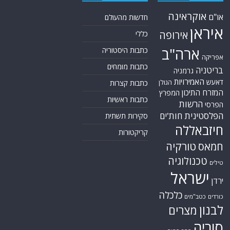
אוקראינה
או"ם
חדשות מהעולם
איראן
אירופה
כללי
ארה"ב
כתבות היסטוריה
אפריקה
כתבות מומחים
בריטניה
גרמניה
האמירויות
דאעש
הגולן
כתבות קצרות
המזרח התיכון
המפרץ
כתבות ראשיות
הרשות
הפרסי
הפלסטינית
חות'ים
סקירות תשתית
חיזבאללה
קריקטורות
טורקיה
חמאס
טכנולוגיה
טילים
ישראל
ירדן
כלכלה
כורדים
כטב"מים
לבנון
מצרים
סוריה