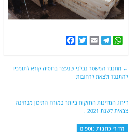
F
T
E
T
W
a
w
m
el
h
c
itt
ai
e
at
e
er
l
g
s
←
מתנגד המשטר נבלני שנעצר ברוסיה קורא לתומכיו
b
ra
A
להתנגד ולצאת לרחובות
o
m
p
o
p
דירוג המדינות החזקות ביותר במזרח התיכון מבחינה
k
צבאית לשנת 2021
→
מדורי כתבות נוספים