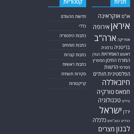
תגיות
קטגוריות
אוקראינה
או"ם
חדשות מהעולם
איראן
אירופה
כללי
ארה"ב
כתבות היסטוריה
אפריקה
כתבות מומחים
בריטניה
גרמניה
האמירויות
דאעש
הגולן
כתבות קצרות
המזרח התיכון
המפרץ
כתבות ראשיות
הרשות
הפרסי
הפלסטינית
חות'ים
סקירות תשתית
חיזבאללה
קריקטורות
טורקיה
חמאס
טכנולוגיה
טילים
ישראל
ירדן
כלכלה
כורדים
כטב"מים
לבנון
מצרים