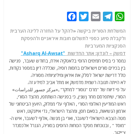
F
T
E
T
W
a
w
m
el
h
המשלחת הסורית ביקשה «להקל על החזרה לליגה הערבית
c
itt
ai
e
at
ולקבלת סיוע כספי לתשלום חובות איראניים ולהפסקת
e
er
l
g
s
הסנקציות המערביות
b
ra
A
דמשק – לונדון: אתר החדשות
"Asharq Al-Awsat"
p
m
o
נמסר כי בסיס חמימים הרוסי בלאטקיה אירח, בחודש שעבר, פגישה
בין בכירים סורים וישראלים בחסות רוסיה, שכללה דיון במספר נקודות,
o
p
כולל דרישת ישראל לסלק את איראן ומיליציותיה מסוריה.
k
לא הייתה תגובה רשמית מדמשק או מתל אביב למידע זה.
על פי דיווח של "מרכז "גוסור" למחקר" ـ«مركز جسور للدراسات»
הסורי, שיתפרסם מחר (שני), כי בפגישה השתתפו, מהצד הסורי,
ראש המודיעין האלומי הסורי , האלוף עלי ממלוק, היועץ הביטחוני של
ארמון הנשיאות, בסאם חסן, ומהצד הישראלי, גדי אייזנקוט, ראש
מטה הצבא הישראלי לשעבר, וארי בן מנשה ,אלוף לשעבר, איש ה-
"מוסד " , ובנוכחות מפקד הכוחות הרוסים בסוריה, הגנרל אלכסנדר
צ'ייקוב.