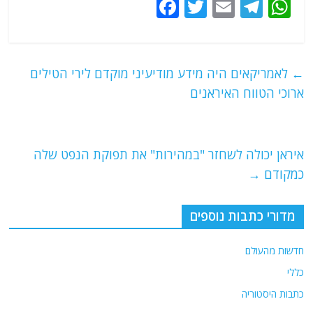
F
T
E
T
W
a
w
m
el
h
c
itt
ai
e
at
e
er
l
g
s
←
לאמריקאים היה מידע מודיעיני מוקדם לירי הטילים
b
ra
A
ארוכי הטווח האיראנים
o
m
p
o
p
איראן יכולה לשחזר "במהירות" את תפוקת הנפט שלה
k
כמקודם
→
מדורי כתבות נוספים
חדשות מהעולם
כללי
כתבות היסטוריה