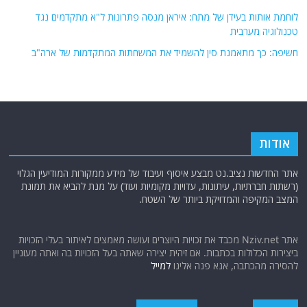
לוחמת אותות בעידן של מתח: איראן מנסה פתרונות ל"א מתקדמים נגד
טכנולוגיה מערבית
חשיפה: כך מתאמנת סין להשמיד את המשחתות המתקדמות של ארה"ב
אודות
אתר החדשות נציב.נט מבצע איסוף ועיבוד של מידע ממקורות המודיעין הגלוי
(רשתות חברתיות, עיתונות, עדויות מקומיות ועוד) על מנת להביא את תמונת
המצב המקיפה והמדויקת ביותר של השטח.
אתר Nziv.net מכבד את זכויות היוצרים ועושה מאמצים לאיתור בעלי הזכויות
ביצירות הכלולות בכתבות. אם זיהית יצירה שאתה בעל הזכויות בה ואתה מעוניין
להסירה מהכתבה, אנא פנה אלינו
למייל