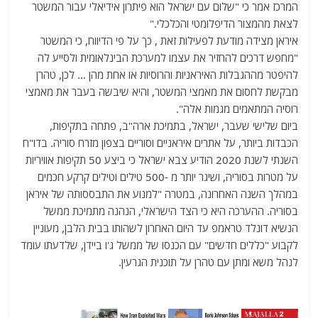
המרכז אמר כי "שלום עם ישראל הוא פיתרון אידיאלי עבור המשטר
לצאת מהמצור הדיפלומטי והכלכלי."
איראן מצידה מודעת לפעילות זאת , כך על פי הדיווח, כי המשטר
"מחפש דרכים להחזיר את עצמו למערכת הבינלאומית ולסייע לה
להיפטר מההגבלות האיראניות והרוסיות או אחת מהן … לכן, טהרן
מבקשת לחסום את מאמצי המשטר, והיא שיבשה בעבר את מאמצי
רוסיה המתאמים מגמות אלה".
ביום שלישי שעבר, ישראל, בתמיכת ארה"ב, פתחה בתקיפות,
הכבדות ביותר, על אתרים איראניים וסוריים בצפון מזרח סוריה. בדו"ח
השנתי לשנת 2020 הודיע ​​צבא ישראל כי ביצע 50 תקיפות אוויריות
על מטרות בסוריה, ושיגר יותר מ -500 טילים וטילים קרקע חכמים
במהלך השנה האחרונה, במטרה "למנוע את התבססותה של איראן
בסוריה. ההערכה היא כי הצד הישראלי, הנהנה מתמיכת ממשל
הנשיא דונלד טראמפ עד היום האחרון לשהותו בבית הלבן, מעוניין
לקבוע "כללים חדשים" עם הכנסו של ממשל ג'ו ביידן, שלדעתו עומד
לנהל משא ומתן עם טהרן על תוכנית הגרעין.