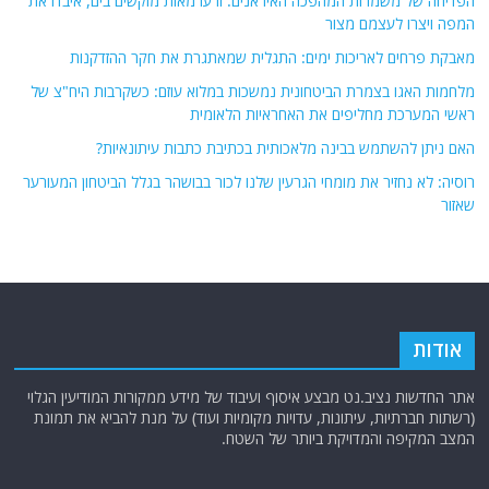
הפדיחה של משמרות המהפכה האיראנים: זרעו מאות מוקשים בים, איבדו את
המפה ויצרו לעצמם מצור
מאבקת פרחים לאריכות ימים: התגלית שמאתגרת את חקר ההזדקנות
מלחמות האגו בצמרת הביטחונית נמשכות במלוא עוזם: כשקרבות היח"צ של
ראשי המערכת מחליפים את האחראיות הלאומית
האם ניתן להשתמש בבינה מלאכותית בכתיבת כתבות עיתונאיות?
רוסיה: לא נחזיר את מומחי הגרעין שלנו לכור בבושהר בגלל הביטחון המעורער
שאזור
אודות
אתר החדשות נציב.נט מבצע איסוף ועיבוד של מידע ממקורות המודיעין הגלוי
(רשתות חברתיות, עיתונות, עדויות מקומיות ועוד) על מנת להביא את תמונת
המצב המקיפה והמדויקת ביותר של השטח.