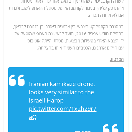
לשדה הקרב, יכול לשהות זמן רב מעל אזור עוין, לאתר מטרות
ולהתרסק עליהן. בניגוד לקודמו,
הארפי
, מסוגל ההארופ לשוב ולנחות
אם לא אותרה מטרה.
במסגרת הקונפליקט הצבאי בין
ארמניה
ל
אזרבייג'ן
ב
נגורנו קרבאך
,
בתחילת חודש אפריל 2016, תועד לראשונה הארופ שהופעל על
ידי
הצבא האזרי
בפעילות מבצעית, מטרתו הייתה אוטובוס
עם
חיילים
ארמנים
, הכטב"ם השמיד אותו בהצלחה.
הסרטון:
Iranian kamikaze drone,
looks very similar to the
israeli Harop
pic.twitter.com/1x2h29r7
aQ