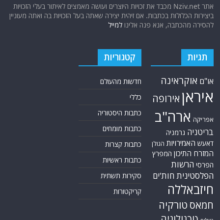
אתר Nziv.net מכבד את זכויות היוצרים ועושה מאמצים לאיתור בעלי הזכויות
ביצירות הכלולות בכתבות. אם זיהית יצירה שאתה בעל הזכויות בה ואתה מעוניין
להסירה מהכתבה, אנא פנה אלינו
למייל
תגיות
קטגוריות
אוקראינה
או"ם
חדשות מהעולם
איראן
אירופה
כללי
ארה"ב
כתבות היסטוריה
אפריקה
כתבות מומחים
בריטניה
גרמניה
האמירויות
דאעש
הגולן
כתבות קצרות
המזרח התיכון
המפרץ
כתבות ראשיות
הרשות
הפרסי
הפלסטינית
חות'ים
סקירות תשתית
חיזבאללה
קריקטורות
טורקיה
חמאס
טכנולוגיה