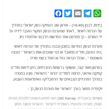
F
T
E
T
W
a
w
m
el
h
ביירות, לבנון (16:40) – איראן שוב העתיקה נשק ישראלי בתהליך
c
itt
ai
e
at
של הנדסה לאחור , לאחר שמערכת הנשק המקורי הועבר לידיה על
e
er
l
g
s
ידי הסורים – כך מפרסם אתר החדשות הלבנוני אלמסדר ניוז.
b
ra
A
מערכת הנשק החדשה בתוכנן ונבנה בתהליך של הנדסה לאחור
o
m
p
,היה הפעם, מזל"ט מתאבד או כפי שמכנים אותו בישראל " פצצה
o
p
משוטטת " , שככל הנראה נפל או הופל בשמי סוריה .
k
בסרטון מאוד קצר, ששותף ברשתות החברתיות, ניתן לראות מזל"ט
קמיקזה איראני, הדומה למזל"ט "הרופ " הישראלי, פוגע במטרה
במהלך התרגילים הצבאיים של הרפובליקה האיסלאמית השבוע.
ויקיפדיה מתאר בערך "הארופ" את מערכת הנשק כך :
הארופ
(ב
אנגלית
:
IAI Harop
) הוא
חימוש משוטט
לתקיפת מטרות
שונות, תוצרת
התעשייה האווירית לישראל
. ההארופ משוגר מחוץ