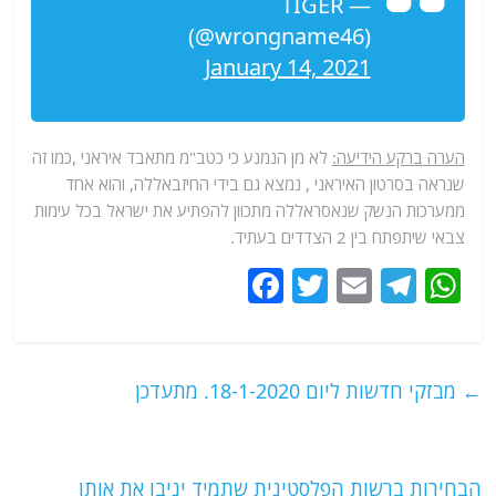
— TIGER
(@wrongname46)
January 14, 2021
הערה ברקע הידיעה:
לא מן הנמנע כי כטב"מ מתאבד איראני ,כמו זה
שנראה בסרטון האיראני , נמצא גם בידי החיזבאללה, והוא אחד
ממערכות הנשק שנאסראללה מתכוון להפתיע את ישראל בכל עימות
צבאי שיתפתח בין 2 הצדדים בעתיד.
F
T
E
T
W
a
w
m
el
h
c
itt
ai
e
at
e
er
l
g
s
←
מבזקי חדשות ליום 18-1-2020. מתעדכן
b
ra
A
o
m
p
הבחירות ברשות הפלסטינית שתמיד יניבו את אותן