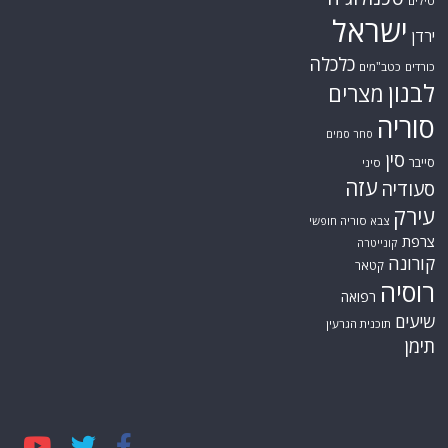
טילים
ישראל
ירדן
כלכלה
כורדים
כטב"מים
לבנון
מצרים
סוריה
סחר סמים
סין
סייבר
סיני
עזה
סעודיה
עירק
צבא סוריה חופשי
צרפת
קונייטרה
קורונה
קטאר
רוסיה
רפואה
שיעים
תוכנית הגרעין
תימן