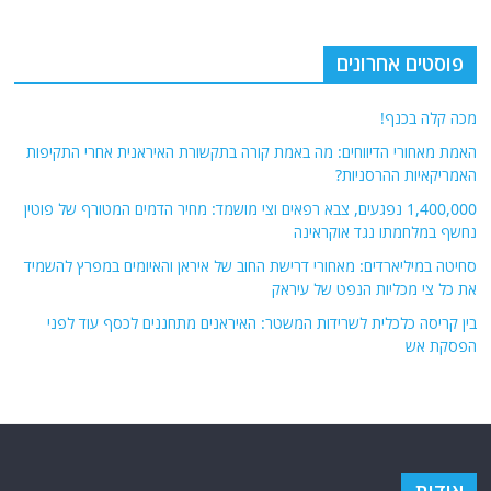
פוסטים אחרונים
מכה קלה בכנף!
האמת מאחורי הדיווחים: מה באמת קורה בתקשורת האיראנית אחרי התקיפות
האמריקאיות ההרסניות?
1,400,000 נפגעים, צבא רפאים וצי מושמד: מחיר הדמים המטורף של פוטין
נחשף במלחמתו נגד אוקראינה
סחיטה במיליארדים: מאחורי דרישת החוב של איראן והאיומים במפרץ להשמיד
את כל צי מכליות הנפט של עיראק
בין קריסה כלכלית לשרידות המשטר: האיראנים מתחננים לכסף עוד לפני
הפסקת אש