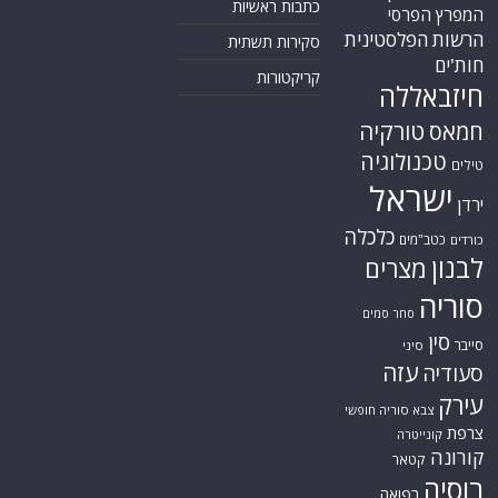
כתבות ראשיות
המפרץ הפרסי
הרשות הפלסטינית
סקירות תשתית
חות'ים
קריקטורות
חיזבאללה
טורקיה
חמאס
טכנולוגיה
טילים
ישראל
ירדן
כלכלה
כטב"מים
כורדים
לבנון
מצרים
סוריה
סחר סמים
סין
סייבר
סיני
עזה
סעודיה
עירק
צבא סוריה חופשי
צרפת
קונייטרה
קורונה
קטאר
רוסיה
רפואה