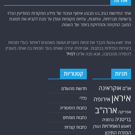
אודות
אתר החדשות נציב.נט מבצע איסוף ועיבוד של מידע ממקורות המודיעין הגלוי
(רשתות חברתיות, עיתונות, עדויות מקומיות ועוד) על מנת להביא את תמונת
המצב המקיפה והמדויקת ביותר של השטח.
אתר Nziv.net מכבד את זכויות היוצרים ועושה מאמצים לאיתור בעלי הזכויות
ביצירות הכלולות בכתבות. אם זיהית יצירה שאתה בעל הזכויות בה ואתה מעוניין
להסירה מהכתבה, אנא פנה אלינו
למייל
תגיות
קטגוריות
אוקראינה
או"ם
חדשות מהעולם
איראן
אירופה
כללי
ארה"ב
כתבות היסטוריה
אפריקה
כתבות מומחים
בריטניה
גרמניה
האמירויות
דאעש
הגולן
כתבות קצרות
המזרח התיכון