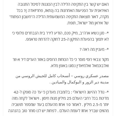
האם יש קשר בין התקיפה הלילה לבין הכוננות לסיכול התגובה
האיראנית על הפגיעות האחרונות בה (נתאז, פחריזאדה )? בכל
מקרה, לאור תוצאות התקיפה המשמעותית הלילה ה"חשבון הפתוח"
של איראן מול ישראל, תופח.
*- סגן נשיא ארה"ב, מייק פנס, הודיע ליו"ר בית הנבחרים פלוסי כי
לא יתמוך בהפעלת התיקון ה-25 לחוקה להדחת טראמפ.
*- מעניין מה ראה ?
מקור צבאי רוסי מוסר כי כל הכוחות הרוסים באזור הערים דיר א-זור
ואלבוכמאל ואלמיאדין נסוגו באופן מלא.
مصدر عسكري روسي – أنسحاب كامل للجيش الروسي من
مدينة دير الزور و البوكمال والميادين .
*- גודל ההישג הישראלי : בלומברג מעדכן כי עד כה סופקו ל-42
מדינות בכל רחבי העולם 25 מיליון מנות חיסון . וישראל לקחה מזה
יותר מ-2.5 מיליון . לאמור 10 אחוז מהעולם בעוד שמספר תושביה
מהווים שבריר אחוז לעומת העולם . לפחות יש לנו סוחר טוב בהנהגה