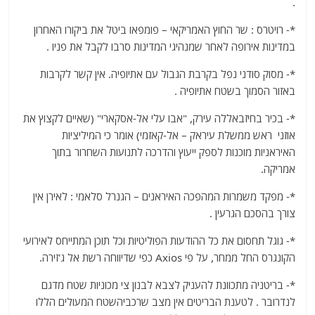
.
*- רויטרס : שר החוץ האמריקאי – פומפאו ביטל את ביקורו האחרון
במדינות אירופה לאחר שמנהיגי המדינות סרבו לקבל את פניו .
*- מסוק סודני נפל בקרבת הגבול עם אתיופיה. אין קשר לקרבות
באזור הסמוך בשטח אתיופיה .
*- בכיר בחיזבאללה עירק, "אבו עלי אל-אסקארי" ​​(שאיים לקצוץ את
אוזני ראש ממשלת עיראק – אל-קאזמי) אומר כי המיליציות
האיראניות מוכנות לספק ייעוץ והדרכה לתנועות השחרור בתוך
אמריקה.
*- מפקד משמרות המהפכה האיראנים – הגנרל סלאמי : לאירן אין
צורך בהסכם הגרעין .
*- גוגל תחסום את כל ההודעות הפוליטיות וכל תוכן המתייחס לאירועי
הקונגרס החל ממחר, על פי Axios כפי שדיווחה רשת אל ג'זירה.
*- בריטניה מתכוונת להעניק לצבא לבנון צי מכוניות שטח מדגם
לנדרובר . לטענת הבריטים אין מצב שרכביהשטח המעולים הללו