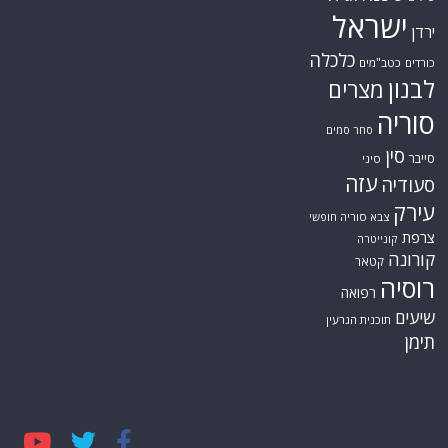
ישראל
ירדן
כלכלה
כורדים
כטב"מים
לבנון
מצרים
סוריה
סחר סמים
סין
סייבר
סיני
עזה
סעודיה
עירק
צבא סוריה חופשי
צרפת
קונייטרה
קורונה
קטאר
רוסיה
רפואה
שיעים
תוכנית הגרעין
תימן