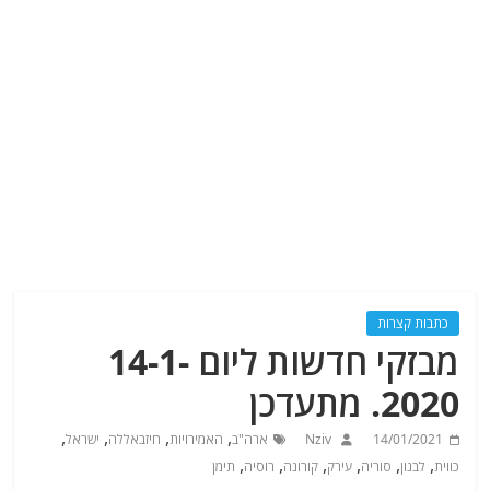
כתבות קצרות
מבזקי חדשות ליום 14-1-
2020. מתעדכן
,
,
,
,
14/01/2021
Nziv
ארה"ב
האמירויות
חיזבאללה
ישראל
,
,
,
,
,
,
כווית
לבנון
סוריה
עירק
קורונה
רוסיה
תימן