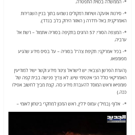
*- הממשלה בכווית התפטרה.
*- סירנות אזעקה ושיחות רמקולים נשמעו בתוך בניין השגרירות
האמריקנית באל-ח'דרה ( האזור הירוק בלב בגדד).
*- המצפה הסורי: 57 הרוגים בתקיפה בסוריה אתמול – רשת אל
ערביה.
*- בכיר אמריקני: תקיפת צה"ל בסוריה – על בסיס מידע שהגיע
מפומפאו.
(הערת הפרשן הצבאי: יש לישראל צינור מידע וקשר ישיר למודיעין
האמריקאי כולל הכי אינטימי שיש. לא צריך פגישה בבית קפה של
פומפיאו וראש המוסד להעברת מידע כזה. קצת מביך לחשוב אפילו
ככה.)
*- אלוף (במיל') עמוס ידלין, ראש המכון למחקרי ביטחון לאומי –