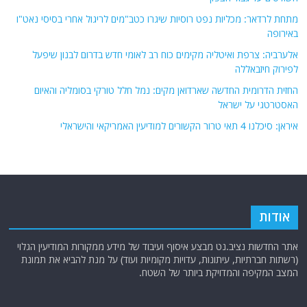
מתחת לרדאר: מכליות נפט רוסיות שיגרו כטב"מים לריגול אחרי בסיסי נאט"ו
באירופה
אלערביה: צרפת ואיטליה מקימים כוח רב לאומי חדש בדרום לבנון שיפעל
לפירוק חיזבאללה
החזית הדרומית החדשה שארדואן מקים: נמל חלל טורקי בסומליה והאיום
האסטרטגי על ישראל
איראן: סיכלנו 4 תאי טרור הקשורים למודיעין האמריקאי והישראלי
אודות
אתר החדשות נציב.נט מבצע איסוף ועיבוד של מידע ממקורות המודיעין הגלוי
(רשתות חברתיות, עיתונות, עדויות מקומיות ועוד) על מנת להביא את תמונת
המצב המקיפה והמדויקת ביותר של השטח.