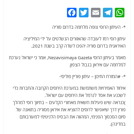
F
T
E
T
W
a
w
m
el
h
*- העיתון הרוסי צופה מלחמה בדרום סוריה
c
itt
ai
e
at
e
er
l
g
s
עיתון רוסי רמז לעובדה שהאזורים הנשלטים על ידי המיליציה
האיראנית בדרום סוריה יהפכו לשדה קרב בשנת 2021.
b
ra
A
o
m
p
מאמר בעיתון הרוסי Nezavisimaya Gazeta, אמר כי ישראל נערכת
למלחמה עם איראן בגבול הצפון.
o
p
k
*- #המזרח התיכון – עיתון פוריין פוליסי-
איחוד האמירויות משתמשת במערכת היחסים הקרובה והחברות כדי
לשכנע את אסד לנרמל את היחסים עם ישראל.
)כנראה שיש פעילות חשאית מאחורי הקלעים – בתיווך רוסי למהלך
פורץ דרך שיאפשר לרוסים להוציא את איראן מסוריה בתואנה של
סיום הסכסוך הפנימי, המהווה את הבסיס הלגיטימי למעורבותם
במדינה).