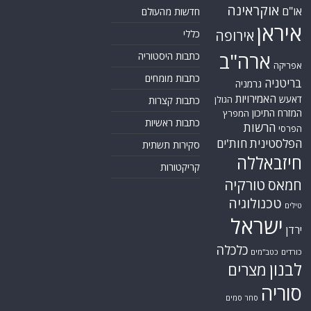
סוריה
סחר סמים
סין
סייבר
סיני
עזה
סעודיה
עירק
צבא סוריה חופשי
צרפת
קונייטרה
קורונה
קטאר
רוסיה
רפואה
שיעים
תוכנית הגרעין
תימן