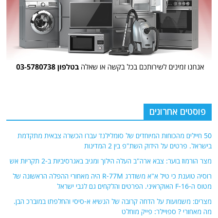
מצרים: משמועות על הדחה קרובה של הנשיא א-סיסי והחלפתו במוברכ הבן.
מה מאחורי ? ספויילר: פייק מוחלט
המצב במפרץ הפרסי בנקודת רתיחה. איראן מפעילה את זרוע הטילים
הבליסטיים שלה במתווה מלחמה. חיתוך מצב!
אודות
אתר החדשות נציב.נט מבצע איסוף ועיבוד של מידע ממקורות המודיעין הגלוי
(רשתות חברתיות, עיתונות, עדויות מקומיות ועוד) על מנת להביא את תמונת
המצב המקיפה והמדויקת ביותר של השטח.
אתר Nziv.net מכבד את זכויות היוצרים ועושה מאמצים לאיתור בעלי הזכויות
ביצירות הכלולות בכתבות. אם זיהית יצירה שאתה בעל הזכויות בה ואתה מעוניין
להסירה מהכתבה, אנא פנה אלינו
למייל