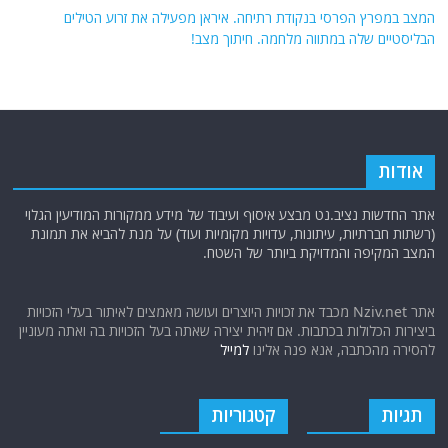
תגיות
קטגוריות
אוקראינה
או"ם
חדשות מהעולם
איראן
אירופה
כללי
ארה"ב
כתבות היסטוריה
אפריקה
כתבות מומחים
בריטניה
גרמניה
האמירויות
דאעש
הגולן
כתבות קצרות
המזרח התיכון
המפרץ
כתבות ראשיות
הרשות
הפרסי
הפלסטינית
חות'ים
סקירות תשתית
חיזבאללה
קריקטורות
טורקיה
חמאס
טכנולוגיה
טילים
ישראל
ירדן
כלכלה
כורדים
כטב"מים
לבנון
מצרים