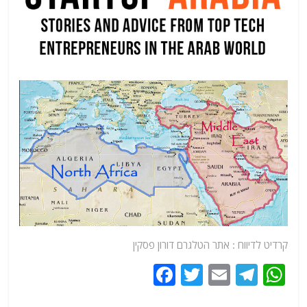
קרדיט לדיווח :
אתר
הטלגרם דורון פסקין
F
T
E
T
W
a
w
m
el
h