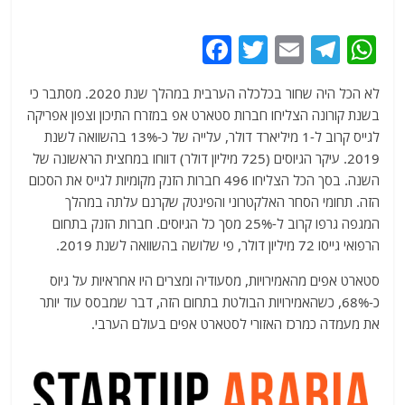
F
T
E
T
W
a
w
m
el
h
לא הכל היה שחור בכלכלה הערבית במהלך שנת 2020. מסתבר כי
c
itt
ai
e
at
בשנת קורונה הצליחו חברות סטארט אפ במזרח התיכון וצפון אפריקה
e
er
l
g
s
לגייס קרוב ל-1 מיליארד דולר, עלייה של כ-13% בהשוואה לשנת
b
ra
A
2019. עיקר הגיוסים (725 מיליון דולר) דווחו במחצית הראשונה של
השנה. בסך הכל הצליחו 496 חברות הזנק מקומיות לגייס את הסכום
o
m
p
הזה. תחומי הסחר האלקטרוני והפינטק שקרנם עלתה במהלך
o
p
המגפה גרפו קרוב ל-25% מסך כל הגיוסים. חברות הזנק בתחום
k
הרפואי גייסו 72 מיליון דולר, פי שלושה בהשוואה לשנת 2019.
סטארט אפים מהאמירויות, מסעודיה ומצרים היו אחראיות על גיוס
כ-68%, כשהאמירויות הבולטת בתחום הזה, דבר שמבסס עוד יותר
את מעמדה כמרכז האזורי לסטארט אפים בעולם הערבי.