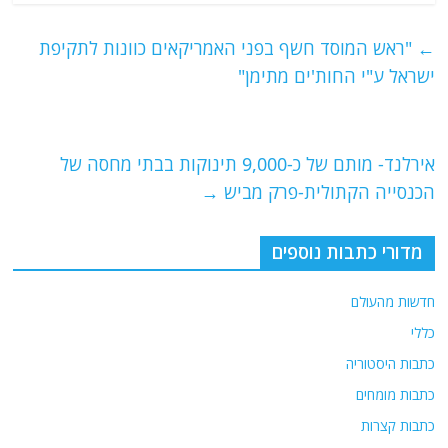
c
itt
ai
e
at
e
er
l
g
s
←
"ראש המוסד חשף בפני האמריקאים כוונות לתקיפת
b
ra
A
ישראל ע"י החות'ים מתימן"
o
m
p
o
p
אירלנד- מותם של כ-9,000 תינוקות בבתי מחסה של
k
הכנסייה הקתולית-פרק מביש
→
מדורי כתבות נוספים
חדשות מהעולם
כללי
כתבות היסטוריה
כתבות מומחים
כתבות קצרות