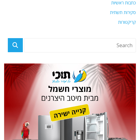
כתבות ראשיות
סקירות תשתית
קריקטורות
פוסטים אחרונים
50 חיילים מהכוחות המיוחדים של סומלילנד עברו הכשרה צבאית מתקדמת
בישראל. פרטים על הידוק השת"פ בין 2 המדינות
מצר הורמוז בוער: צבא ארה"ב העלה הילוך ומגיב באגרסיביות ב-2 תקריות אש
רוסיה טוענת כי טיל א"א משודרג R-77M היה מאחורי ההפלה הראשונה של
מטוס ה-F-16 האוקראיני. הפרטים והלקחים גם לגבי ישראל