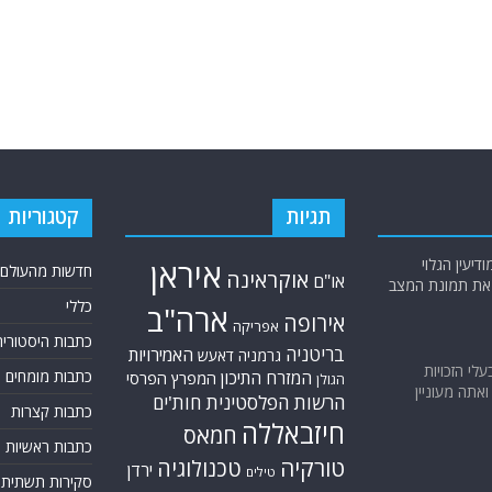
תגיות
קטגוריות
יעין הגלוי
איראן
חדשות מהעולם
אוקראינה
או"ם
א את תמונת המצב
כללי
ארה"ב
אירופה
אפריקה
כתבות היסטוריה
בריטניה
האמירויות
גרמניה
דאעש
בעלי הזכויות
המזרח התיכון
כתבות מומחים
המפרץ הפרסי
הגולן
אתה מעוניין
הרשות הפלסטינית
חות'ים
כתבות קצרות
חיזבאללה
חמאס
כתבות ראשיות
טורקיה
טכנולוגיה
ירדן
טילים
סקירות תשתית