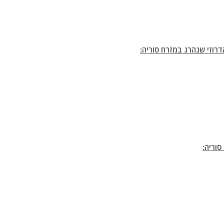
דרוזי שנהרג במזרח סוריה:
סוריה: