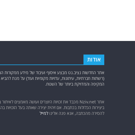
אודות
אתר החדשות נציב.נט מבצע איסוף ועיבוד של מידע ממקורות המוד
(רשתות חברתיות, עיתונות, עדויות מקומיות ועוד) על מנת להבי
המקיפה והמדויקת ביותר של השטח.
אתר Nziv.net מכבד את זכויות היוצרים ועושה מאמצים לאיתור 
ביצירות הכלולות בכתבות. אם זיהית יצירה שאתה בעל הזכויות בה ו
להסירה מהכתבה, אנא פנה אלינו
למייל