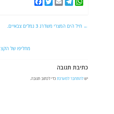
F
T
E
T
W
a
w
m
el
h
c
itt
ai
e
at
e
er
l
g
s
←
חיל הים המצרי משדרג 3 נמלים צבאיים.
b
ra
A
o
m
p
o
p
מחליפו של הקצין
k
כתיבת תגובה
יש
להתחבר למערכת
כדי לכתוב תגובה.