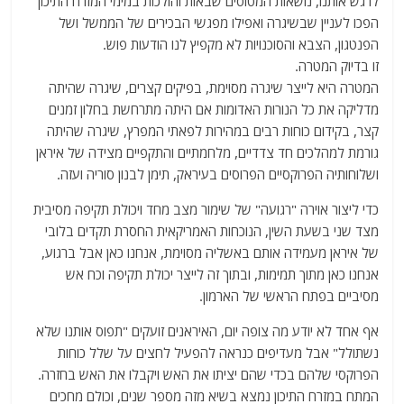
לרגש אותנו, נושאות המטוסים שבאות והולכות במימי המזרח התיכון
הפכו לעניין שבשיגרה ואפילו מפגשי הבכירים של הממשל ושל
הפנטגון, הצבא והסוכנויות לא מקפיץ לנו הודעות פוש.
זו בדיוק המטרה.
המטרה היא לייצר שיגרה מסוימת, בפיקים קצרים, שיגרה שהיתה
מדליקה את כל הנורות האדומות אם היתה מתרחשת בחלון זמנים
קצר, בקידום כוחות רבים במהירות לפאתי המפרץ, שיגרה שהיתה
גורמת למהלכים חד צדדיים, מלחמתיים והתקפיים מצידה של איראן
ושלוחותיה הפרוקסיים הפרוסים בעיראק, תימן לבנון סוריה ועזה.
כדי ליצור אוירה "רגועה" של שימור מצב מחד ויכולת תקיפה מסיבית
מצד שני בשעת השין, הנוכחות האמריקאית החסרת תקדים בלובי
של איראן מעמידה אותם באשליה מסוימת, אנחנו כאן אבל ברגוע,
אנחנו כאן מתוך תמימות, ובתוך זה לייצר יכולת תקיפה וכח אש
מסיביים בפתח הראשי של הארמון.
אף אחד לא יודע מה צופה יום, האיראנים זועקים "תפוס אותנו שלא
נשתולל" אבל מעדיפים כנראה להפעיל לחצים על שלל כוחות
הפרוקסי שלהם בכדי שהם יציתו את האש ויקבלו את האש בחזרה.
המתח במזרח התיכון נמצא בשיא מזה מספר שנים, וכולם מחכים