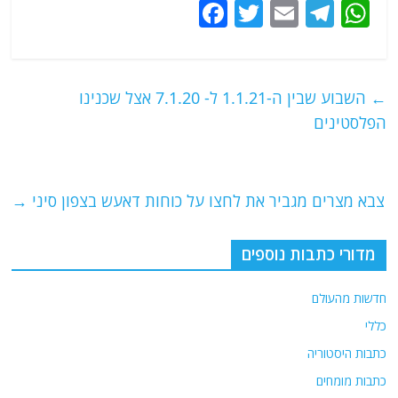
F
T
E
T
W
a
w
m
el
h
c
itt
ai
e
at
e
er
l
g
s
←
השבוע שבין ה-1.1.21 ל- 7.1.20 אצל שכנינו
b
ra
A
הפלסטינים
o
m
p
o
p
צבא מצרים מגביר את לחצו על כוחות דאעש בצפון סיני
→
k
מדורי כתבות נוספים
חדשות מהעולם
כללי
כתבות היסטוריה
כתבות מומחים