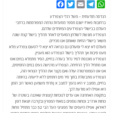
F
T
E
T
W
a
w
m
el
h
הנדסה תודעתית – משל רגלי הצפרדע
c
itt
ai
e
at
ברחובות פאריז ישנם מספר מסעדות גורמה המפורסמות ברחבי
e
er
l
g
s
העולם בבישולי הצפרדעים המיוחדים שלהם.
b
ra
A
הצפרדע מוגשת לשולחן הסועדים לאחר תהליך בישול קצת שונה
משאר בישולי החיות שאותם אנו מכירים.
o
m
p
מעולם לא יצא לי ומעולם גם כנראה לא יצא לי לטעום צפרדע מלא
o
p
מעט סיבות אך תהליך בישול הצפרדע הוא מעניין.
k
הצפרדע מוכנסת לסיר גדול בעודה בחיים, הסיר מתמלא במים ואט
אט מתחיל הליך הרתיחה. הצפרדע מרגישה נעים במים החמימים,
אט אט הטמפרטורה עולה ואם נקצר את ההליך הנוראי הזה,
הצפרדע מתבשלת בתוך סיר מים רותחים ללא ידיעתה בהיותה
בחיים, ממצב Y היא נהפך למצב X (תרתי משמע) כאשר רוב הזמן
היא אפילו לא מודעת לכך.
בתקופה האחרונה אנו עדים לנוכחות קיצונית שאיננה בשיגרה של
כוחות ארה"ב וכוחות נוספים בפאתי המפרץ ובקירבה יוצאת דופן
לאיראן. אפילו היעפים של מפציצי העל הבי 52 כבר מתחיל פחות