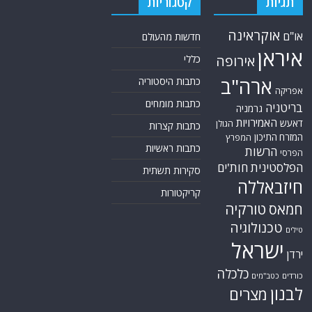
תגיות
קטגוריות
אוקראינה
או"ם
חדשות מהעולם
איראן
אירופה
כללי
ארה"ב
כתבות היסטוריה
אפריקה
כתבות מומחים
בריטניה
גרמניה
האמירויות
דאעש
הגולן
כתבות קצרות
המזרח התיכון
המפרץ
כתבות ראשיות
הרשות
הפרסי
הפלסטינית
חות'ים
סקירות תשתית
חיזבאללה
קריקטורות
טורקיה
חמאס
טכנולוגיה
טילים
ישראל
ירדן
כלכלה
כורדים
כטב"מים
לבנון
מצרים