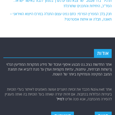
תרגיל "בדר 2026" של צבא מצרים נערך בסמוך לגבול באישור ישראל.
הסד"כ, היחידות והתכנים שתורגלו!
חנק בלב המפרץ הפרסי: כתם נפט עצום התגלה במרכז הייצוא האיראני –
תאונה, חבלה או איתות אסטרטגי?
אודות
אתר החדשות נציב.נט מבצע איסוף ועיבוד של מידע ממקורות המודיעין הגלוי
(רשתות חברתיות, עיתונות, עדויות מקומיות ועוד) על מנת להביא את תמונת
המצב המקיפה והמדויקת ביותר של השטח.
אתר Nziv.net מכבד את זכויות היוצרים ועושה מאמצים לאיתור בעלי הזכויות
ביצירות הכלולות בכתבות. אם זיהית יצירה שאתה בעל הזכויות בה ואתה מעוניין
להסירה מהכתבה, אנא פנה אלינו
למייל