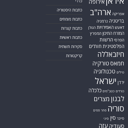
איראן
אירופה
כללי
ארה"ב
כתבות היסטוריה
אפריקה
כתבות מומחים
בריטניה
גרמניה
האמירויות
דאעש
הגולן
כתבות קצרות
המזרח התיכון
המפרץ
כתבות ראשיות
הרשות
הפרסי
הפלסטינית
חות'ים
סקירות תשתית
חיזבאללה
קריקטורות
טורקיה
חמאס
טכנולוגיה
טילים
ישראל
ירדן
כלכלה
כורדים
כטב"מים
לבנון
מצרים
סוריה
סחר סמים
סין
סייבר
סיני
עזה
סעודיה