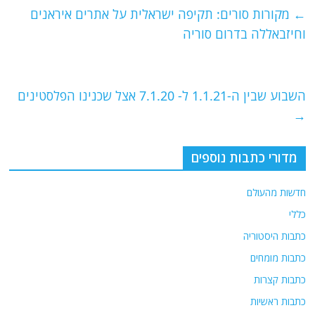
e
er
l
g
s
←
מקורות סורים: תקיפה ישראלית על אתרים איראנים
b
ra
A
וחיזבאללה בדרום סוריה
o
m
p
o
p
השבוע שבין ה-1.1.21 ל- 7.1.20 אצל שכנינו הפלסטינים
k
→
מדורי כתבות נוספים
חדשות מהעולם
כללי
כתבות היסטוריה
כתבות מומחים
כתבות קצרות
כתבות ראשיות