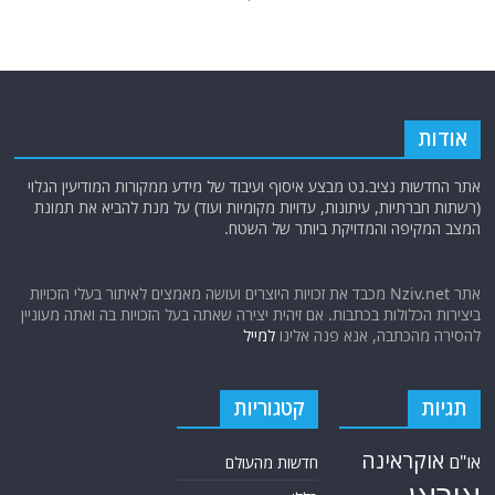
אודות
אתר החדשות נציב.נט מבצע איסוף ועיבוד של מידע ממקורות המודיעין הגלוי
(רשתות חברתיות, עיתונות, עדויות מקומיות ועוד) על מנת להביא את תמונת
המצב המקיפה והמדויקת ביותר של השטח.
אתר Nziv.net מכבד את זכויות היוצרים ועושה מאמצים לאיתור בעלי הזכויות
ביצירות הכלולות בכתבות. אם זיהית יצירה שאתה בעל הזכויות בה ואתה מעוניין
להסירה מהכתבה, אנא פנה אלינו
למייל
תגיות
קטגוריות
אוקראינה
או"ם
חדשות מהעולם