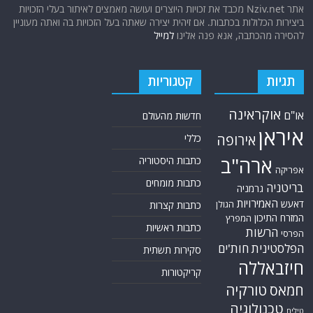
אתר Nziv.net מכבד את זכויות היוצרים ועושה מאמצים לאיתור בעלי הזכויות
ביצירות הכלולות בכתבות. אם זיהית יצירה שאתה בעל הזכויות בה ואתה מעוניין
להסירה מהכתבה, אנא פנה אלינו
למייל
תגיות
קטגוריות
אוקראינה
או"ם
חדשות מהעולם
איראן
אירופה
כללי
ארה"ב
כתבות היסטוריה
אפריקה
כתבות מומחים
בריטניה
גרמניה
האמירויות
דאעש
הגולן
כתבות קצרות
המזרח התיכון
המפרץ
כתבות ראשיות
הרשות
הפרסי
הפלסטינית
חות'ים
סקירות תשתית
חיזבאללה
קריקטורות
טורקיה
חמאס
טכנולוגיה
טילים