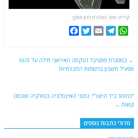
קרדיט:
אתר
הטלגרם דורון פסקין
F
T
E
T
W
a
w
m
el
h
c
itt
ai
e
at
e
er
l
g
s
←
במסגרת פסטיבל הנקמה האיראני מילה על זהות
b
ra
A
מפעיל חשבון ברשתות החברתיות
o
m
p
o
p
"כחומר ביד היוצר": נתוני האינפלציה בטורקיה שונמכו
k
קשות
→
מדורי כתבות נוספים