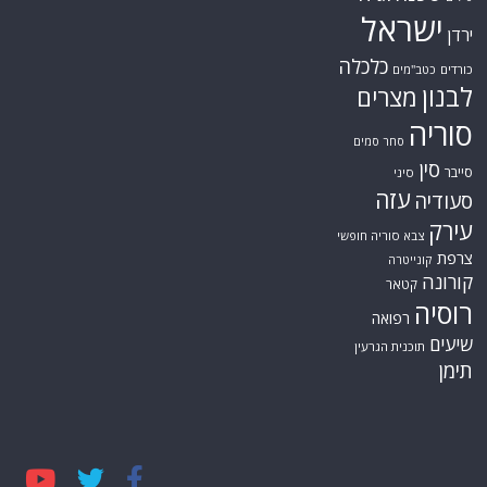
ישראל
ירדן
כלכלה
כורדים
כטב"מים
לבנון
מצרים
סוריה
סחר סמים
סין
סייבר
סיני
עזה
סעודיה
עירק
צבא סוריה חופשי
צרפת
קונייטרה
קורונה
קטאר
רוסיה
רפואה
שיעים
תוכנית הגרעין
תימן