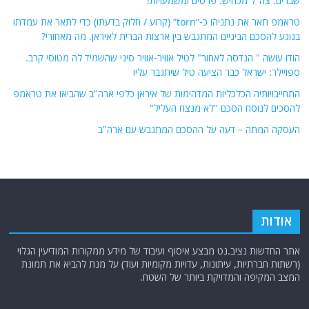
שברים. צה"ל מכחיש. פרטים ומשמעויות!
טראמפ תאר את נתניהו כ-“torn” (קרוע / חלוק בדעתו) כדי לתאר את עמדתו
בנוגע להסכם הביניים המתגבש בין ארצות הברית לאיראן. מה מאחורי?
הודו עושה " הנדסה לאחור" לטיל אוויר-אוויר סיני שהשמיד לה מטוסי קרב.
ספויילר: ישראל כבר הציעה טיל שיתגבר עליו
התחייבויותיה הכלכליות המדהימות של איראן כלפי ארה"ב שהביאו את טראמפ
להסכים לנוסח הסכם "לא מנצח העליל"
העסקה המתה – דעה על ההסכם המתגבש עם ארה"ב
אודות
אתר החדשות נציב.נט מבצע איסוף ועיבוד של מידע ממקורות המודיעין הגלוי
(רשתות חברתיות, עיתונות, עדויות מקומיות ועוד) על מנת להביא את תמונת
המצב המקיפה והמדויקת ביותר של השטח.