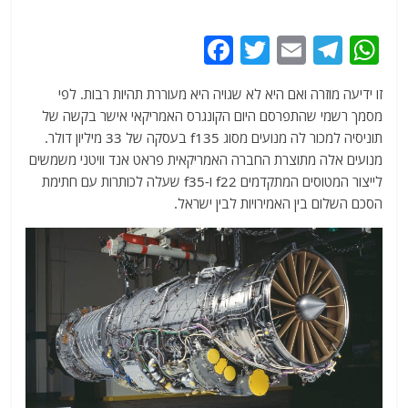
F
T
E
T
W
a
w
m
el
h
זו ידיעה מוזרה ואם היא לא שגויה היא מעוררת תהיות רבות. לפי
c
itt
ai
e
at
מסמך רשמי שהתפרסם היום הקונגרס האמריקאי אישר בקשה של
e
er
l
g
s
תוניסיה למכור לה מנועים מסוג f135 בעסקה של 33 מיליון דולר.
b
ra
A
מנועים אלה מתוצרת החברה האמריקאית פראט אנד וויטני משמשים
לייצור המטוסים המתקדמים f22 ו-f35 שעלה לכותרות עם חתימת
o
m
p
הסכם השלום בין האמירויות לבין ישראל.
o
p
k