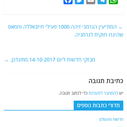
a
w
m
el
h
c
itt
ai
e
at
e
er
l
g
s
←
המודיעין הגרמני זיהה 1000 פעילי חיזבאללה וחמאס
b
ra
A
שהיגרו חוקית לגרמניה.
o
m
p
o
p
מבזקי חדשות ליום 14-10-2017.מתעדכן.
→
k
כתיבת תגובה
יש
להתחבר למערכת
כדי לכתוב תגובה.
מדורי כתבות נוספים
חדשות מהעולם