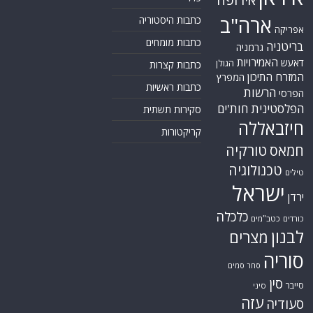
ארה"ב
כתבות היסטוריה
אפריקה
כתבות מומחים
בריטניה
גרמניה
האמירויות
דאעש
הגולן
כתבות קצרות
המזרח התיכון
המפרץ
כתבות ראשיות
הרשות
הפרסי
הפלסטינית
חות'ים
סקירות תשתית
חיזבאללה
קריקטורות
טורקיה
חמאס
טכנולוגיה
טילים
ישראל
ירדן
כלכלה
כורדים
כטב"מים
לבנון
מצרים
סוריה
סחר סמים
סין
סייבר
סיני
עזה
סעודיה