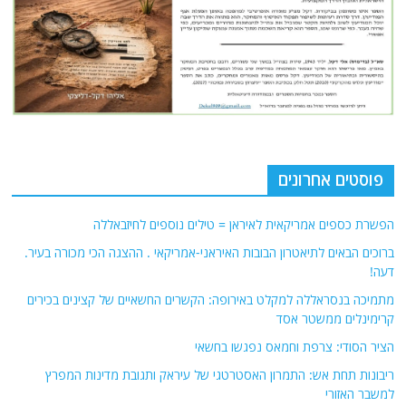
פוסטים אחרונים
הפשרת כספים אמריקאית לאיראן = טילים נוספים לחיזבאללה
ברוכים הבאים לתיאטרון הבובות האיראני-אמריקאי . ההצגה הכי מכורה בעיר.
דעה!
מתמיכה בנסראללה למקלט באירופה: הקשרים החשאיים של קצינים בכירים
קרימינלים ממשטר אסד
הציר הסודי: צרפת וחמאס נפגשו בחשאי
ריבונות תחת אש: התמרון האסטרטגי של עיראק ותגובת מדינות המפרץ
למשבר האזורי