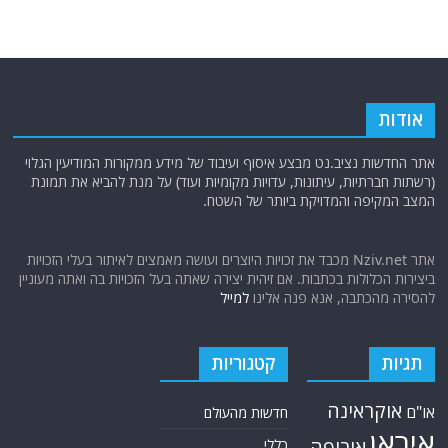
אודות
אתר החדשות נציב.נט מבצע איסוף ועיבוד של מידע ממקורות המודיעין הגלוי
(רשתות חברתיות, עיתונות, עדויות מקומיות ועוד) על מנת להביא את תמונת
המצב המקיפה והמדויקת ביותר של השטח.
אתר Nziv.net מכבד את זכויות היוצרים ועושה מאמצים לאיתור בעלי הזכויות
ביצירות הכלולות בכתבות. אם זיהית יצירה שאתה בעל הזכויות בה ואתה מעוניין
להסירה מהכתבה, אנא פנה אלינו
למייל
תגיות
קטגוריות
אוקראינה
או"ם
חדשות מהעולם
איראן
אירופה
כללי