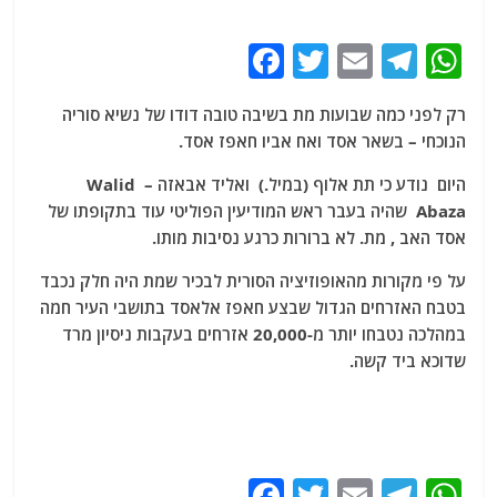
F
T
E
T
W
a
w
m
el
h
רק לפני כמה שבועות מת בשיבה טובה דודו של נשיא סוריה
c
itt
ai
e
at
הנוכחי – בשאר אסד ואח אביו חאפז אסד.
e
er
l
g
s
היום נודע כי תת אלוף (במיל.) ואליד אבאזה – Walid
b
ra
A
Abaza שהיה בעבר ראש המודיעין הפוליטי עוד בתקופתו של
o
m
p
אסד האב , מת. לא ברורות כרגע נסיבות מותו.
o
p
על פי מקורות מהאופוזיציה הסורית לבכיר שמת היה חלק נכבד
k
בטבח האזרחים הגדול שבצע חאפז אלאסד בתושבי העיר חמה
במהלכה נטבחו יותר מ-20,000 אזרחים בעקבות ניסיון מרד
שדוכא ביד קשה.
F
T
E
T
W