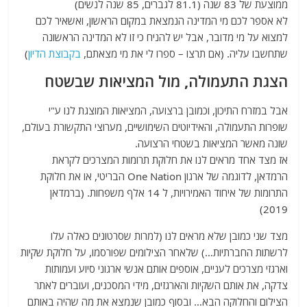
ממוצעת של 83 שנה (81.1 לגברים, 85 שנה לנשים)
לא אספר לכם מי המדינה הנמצאת במקום הראשון, ואשאיר לכם
למצוא על מי מדובר, אבל יש להניח כי זו לא המדינה הראשונה
שתחשבו עליה. (אם תרצו – ספרו לי את מי מצאתם,
בקבוצת הדיון
)
הצגת התעמולה, מול המציאות שבשטח
אבל במזרח התיכון, וכמובן ברצועה, המציאות המוצגת לנו ע"י
שופרות התעמולה, והאידיוטים השימושיים, מערוצי התקשורת בעולם,
שונה מאשר המציאות בשטחי הרצועה.
אז מצד אחד מראים לנו את חלוקת תרומות המצרכים לקראת
הרמדאן, לדוגמה של ארגון One Nation הבריטי, או את חלוקת
התרומות של איחוד האמירויות, ל 14 אלף משפחות. (ברמדאן
2019)
מצד שני כמובן שלא מראים לנו (למרות שסרטונים כאלה עלו
לרשתות החברתיות…) שלאחר הצילומים שפורסמו, על חלוקת שקיות
וארגזי מצרכים לעניים, אוספים אותם אנשי ארגוני סיוע ועמותות
צדקה, את אותם השקיות והארגזים, מידי המסכנים, ועוברים לאתר
הצילום והחלוקה הבא… ובסוף כמובן שנמצא את מה שהיה באותם