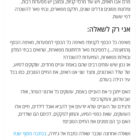
מרכז אבו חאזים, ויש עוד מרכזי קניות, וכמובן יש מסעדות רבות,
ומלונות מסוגים וגדלים שונים, חלקם מפוארים, ובתי פאר להשכרה
לפי שעות.
אני רק לשאלה:
מאיפה כל הכסף לקניות? מאיפה כל הכסף למסעדות, מאיפה הכסף
(והחוצפה…) למסיבות פאר ולחתונות מפוארות, שרואים בבתי המלון
ובווילות מפוארות, המיועדות להשכרה?
אז נכון שיש עזתים רבים שהם באמת עניים מרודים, שזקוקים לסיוע,
של שלל הארגונים, ומצד שני אנו רואים, את החיים הטובים, כמו בכל
עיר רגילה בעולם.
האם ייתכן כי את העניים באמת, עושקים כל ארגוני הטרור, ואלו
שבשלטון, והמקורבים?
ולצידם של העניים שלא יודעים איך להביא אוכל לילדים, חיים אלו
העושקים, שאת כספי הסיוע, והמזון לנזקקים, לכיסם הם שודדים,
האם כך הם ממנים את החיים הטובים?
ושאלה אחרונה שכבר שאלה כתבת אל-ג’זירה,
בכתבה מסוף שנת