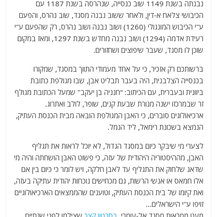
נבנתה בשנת 1149 שוב כנסייה, שנהרסה בשנת 1187 עם
הכיבושי צלאח א-דין, ולאחר ששוב נבנה מסגד, שוב נהרס, והפעם
ע"י הכיבוש המונגולי (1260) ושוב נבנה ושוב נהרס, רק שהפעם ע"י
רעידת אדמה (1294) ושוב נבנה מחדש בשנת 1297, ומאז במקום
שוכן לו מסגד, שעבר שיפוצים ושחזורים.
ברשותכם רק אזכיר, כי על אחד מעמודי התווך במסגד, שמקורו
בכנסייה הצלבנית, היה בעבר תבליט אבן, שבו מגולפת כתובת
ביוונית ובעברית, עם הכיתוב: “חנניה בן יעקב" שמעל הכתובת מגולף
זר שבמרכזו ישנה מנורת שבעת קנים, שופר, לולב ואתרוג.
ארכיאולוגים סוברים, כי האבן המגולפת הובאה מבית הכנסת העתיק,
הנמצא בשכונת רימאל, ליד הנמל.
לצערי מי שיבקר כיום במסגד הגדול, לא יוכל לראות את תגליף
האבן, מההיסטוריה היהודית של עזה, כי פשוט האבן הושחתה והיה מי
שדאג שלחוק את התגליף עד לאבן חלקה, ויש לומר כי כיום בין אם
אלו חמאס או אנשי הרשות, גם מכחישים נוכחות יהודית עתיקה בעזה,
ואת קיומו של בית הכנסת העתיק, וטוענים שהממצאים הארכיאולוגיים
זויפו ע"י הישראלים…
מעט ממראות מסגד אל-עומרי,
בסרטון קצר
שצילמו לפני שנתיים,