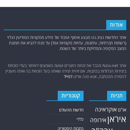
אודות
אתר החדשות נציב.נט מבצע איסוף ועיבוד של מידע ממקורות המודיעין הגלוי
(רשתות חברתיות, עיתונות, עדויות מקומיות ועוד) על מנת להביא את תמונת
המצב המקיפה והמדויקת ביותר של השטח.
אתר Nziv.net מכבד את זכויות היוצרים ועושה מאמצים לאיתור בעלי הזכויות
ביצירות הכלולות בכתבות. אם זיהית יצירה שאתה בעל הזכויות בה ואתה מעוניין
להסירה מהכתבה, אנא פנה אלינו
למייל
תגיות
קטגוריות
אוקראינה
או"ם
חדשות מהעולם
איראן
אירופה
כללי
כתבות היסטוריה