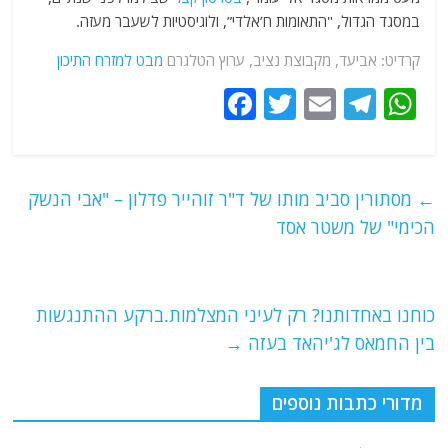
במסגד הגדול, "התאומות ח’אלדי”, ולוגיסטיות לשעבר מעזה.
קרדיט: אביעד, מקבוצת נציב, ערוץ הטלגרם
מבט למזרח התיכון
F
T
E
T
W
a
w
m
el
h
c
itt
ai
e
at
e
er
l
g
s
←
מסתורין סביב מותו של ד"ר זוהייר פדלון – "אבי הנשק
b
ra
A
הכימי" של משטר אסד
o
m
p
o
p
כוחנו באחדותנו? רק לעיני המצלמות.ברקע ההתנגשות
k
בין החמאס לג'יהאד בעזה
→
מדורי כתבות נוספים