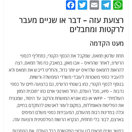
F
T
E
T
W
a
w
m
el
h
רצועת עזה – דבר או שניים מעבר
c
itt
ai
e
at
לרקטות ומחבלים
e
er
l
g
s
b
ra
A
מעט הקדמה
o
m
p
תחת שלטון חמאס, שמקבל את הכסף הקטרי, כתחליף לכספי
o
p
הרש”פ, לאחר שהראיס – אבו מאזן, במאבק כח מול חמאס, רצה
k
להראות לחמאס שלראיס יש יותר גדול, והחליט לייבש את חמאס ולא
להעביר כספי משכורות לעובדי משרדי הממשלה ורשויות.
בנוסף לכסף הקטרי, כמו בשטחי הרש”פ, גם ברצועה חיים על כספי
נדבות – סיוע, מכל העולם, החל מארגוני או”ם כמו "תוכנית המזון
העולמית" – WFP או כמו אונרא המושחת והרקוב עד היסוד, שמנציח
את הפליטות והאומללות, במקום לעזור לאנשים להתקדם בחיים,
וכלה במדינות רבות מהעולם, המעבירות כספי משלם המיסים
בארצם, לבור בלי תחתית, הנקרא הרשות הפלסטינית ורצועת עזה.
במשך שנים מראים לנו ערוצי התקשורת בכל העולם, את המסכנות,