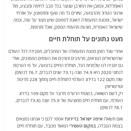
האומללות, וכמובן את החורבן שנוצר בכל סבב לחימה ומבצע, מול
ארגוני הטרור מהרצועה, שיורים כל מה שעף ומתפוצץ, על אזרחי
ישראל, ומכונת התעמולה דואגת לפמפם שיש מצור על עזה, וכמה
שישראל האכזרית, מונעת מהעזתי המסכן, אוכל ותרופות.
מעט נתונים על תוחלת חיים
אחרי שכל הזמן מכונת התעמולה של המחבלים, מסבירה לכל העולם
שהישראלים הנוראים, מרעיבים והורגים את העזתים המסכנים, אולי
גם יסבירו לנו שלמרות הכל, תוחלת החיים ברצועה, על פי הערכות
לנתוני 2020 היא 74.9 שנה (73.1 שנים לגברים, 76.7 לנשים)
שזה מקום 122 בדירוג העולמי לתוחלת חיים (מתוך 228 מדינות
וטריטוריות)
רק לשם השוואה, בשטחי הרש"פ מדובר על מקום 109 בדירוג
העולמי, עם תוחלת חיים ממוצעת של 75.9 שנה (73.8 לגברים,
78.1 לנשים)
ואם תשאלו
איפה ישראל בדירוג?
אספר לכם כי אנחנו נמצאים
בצמת הטבלה,
במקום העשירי
המאוד מכובד, עם תוחלת חיים