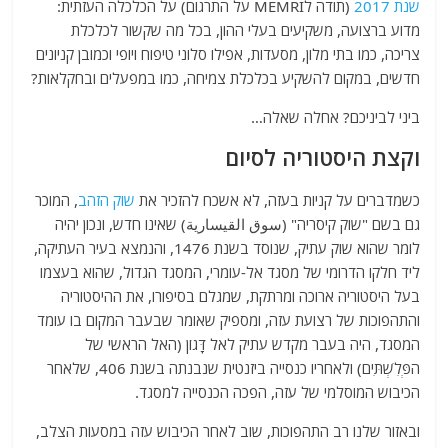
שנת 2017
(תודה לMEMRI על התרגום) על הכלכלה העזתית:
מדוע ברצועה, משקיעים בעלי ההון, בכל מה שקשור לכלכלת
צריכה, כמו בתי מלון, מסעדות, אפילו סלוני טיפוח ויופי וכמובן קניונים
חדשים, במקום להשקיע בכלכלת צמיחה, כמו במפעלים ובחקלאות?
ביני לביניכם? אחלה שאלה…
וקצת היסטוריה לסיום
כשמדברים על קניות בעזה, לא אשכח להזכיר את
שוק הזהב
, המוכר
גם בשם "שוק קיסריה" (سوق القيسارية) שאינו חדש, ונכון יהיה
לומר שהוא שוק עתיק, שנוסד בשנת 1476, והנמצא בעיר העתיקה,
ליד חלקו הדרומי של מסגד אל-עומרי, המסגד הגדול, שהוא בעצמו
בעל היסטוריה ארוכה ומרתקת, שמגלם בסיפורו, את ההיסטוריה
והתהפוכות של רצועת עזה, ומספיק שאומר שבעבר המקום בו עומד
המסגד, היה בעבר מקדש עתיק לאל דָּגוֹן (האל הראשי של
הפְּלִשְׁתִּים) ולאחריו כנסייה ביזנטית שנבנתה בשנת 406, שלאחר
הכיבוש המוסלמי של עזה, הפכה הכנסייה למסגד.
ובאזור שלנו רב התהפוכות, שוב לאחר הכיבוש עזה במסעות הצלב,