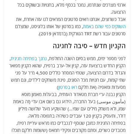
ארגזי מצרכים שנתרמו, נמכר בכסף מלא, בחנויות ובשווקים בכל
הרצועה.
אבל כשרוצים, אנחנו רואים סרטונים המראים לנו עזה אחרת, את
השווקים כפי שהם באמת
, כמו בסרטון של אותו בלוגיסט, שמצלם
סרטונים עבור רשת TRT הטורקית (ברמדאן 2019).
הקניון חדש – סיבה לחגיגה
לפני מספר ימים, ממש בסיום השנה החולפת,
נחנך בפתיחה חגיגית
,
הקניון החדש ברצועת עזה, קניון אל-ערב ברפיח, שהוא הקניון מפואר
והגדול בדרום הרצועה, שטחי המסחר כוללים 4,500 מ"ר על פני
שתי קומות, עם חנויות מכל הסוגים, פינת משחקים לילדים, וגם חמש
מסעדות ומאפיה (את חלקם
ראו בסרטון
)
הקניון נבנה ע"י חברת מטאדור העזתית, בבעלות מאמון מוסא
(مأمون موسى) בעל החברה, הידוע גם בשם אבו עדי (זה באמת
שמו, ולא משחק מילים עם שמי…) שהשקיע מעל שלושה מיליון
דולר, ותעסיק בקניון 120 עובדים כשיהיה בתפוסה מלאה.
בפתיחה החגיגית כמובן שנוסף לנכבדים כמו מראש עיריית רפיח,
מכובדים כשרים, וסתם מקורבים ופקידי חמאס (ששמות חלקם תוכלו