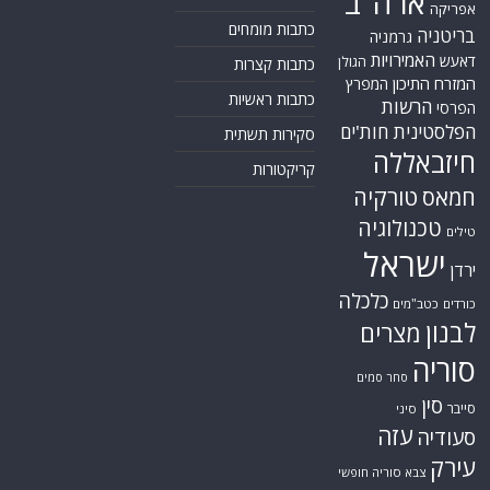
ארה"ב
אפריקה
כתבות מומחים
בריטניה
גרמניה
האמירויות
דאעש
הגולן
כתבות קצרות
המזרח התיכון
המפרץ
כתבות ראשיות
הרשות
הפרסי
הפלסטינית
חות'ים
סקירות תשתית
חיזבאללה
קריקטורות
טורקיה
חמאס
טכנולוגיה
טילים
ישראל
ירדן
כלכלה
כורדים
כטב"מים
לבנון
מצרים
סוריה
סחר סמים
סין
סייבר
סיני
עזה
סעודיה
עירק
צבא סוריה חופשי