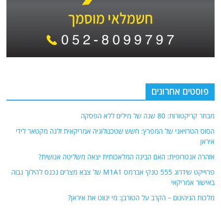
פוסטים אחרונים
מבחר קריקטורות: 80 שנה של מילים ללא הפסקה
הסוס הטרויאני של המפרץ: חשש שטכנולוגיה אמריקאית זלגה מקטאר לידי
איראן
אזהרה אנטרופית: האם הבינה המלאכותית יצאה משליטה אנושית?
פרוייקט שידרוג 555 טנקי אברמס M1A1 של צבא מצרים נכנס להילוך גבוה
באישור אמריקאי
מלכות הגיהינום – הקרב על הטורבן: מי ינווט את איראן?