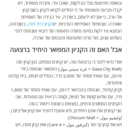
ובאותה הזדמנות נוכל גם לקוות, שאבו עדי, וחברת מטאדור, לא
יקבלו תביעה משפטית על כי החליטו לקרוא לקניון בשם קניון
אל-ערב, כי אם לא ידעתם, בשרג’ה, עיר הבירה של האמירות
שארג'ה, שבאיחוד האמירויות הערביות, יש
קניון גדול ויפה
, בשם זהה,
הנמצא 10 דקות נסיעה משדה התעופה של דובאי ושנפתח לפני
כשלוש שנים, מול מרכז התערוכות והכנסים של שרג’ה.
אבל האם זה הקניון המפואר היחיד ברצועה
אולי כדאי לזכור כי ברצועת עזה, יש קניונים נוספים, כגון קניון עזה
(Gaza City Mall = غزة سيتي مول) המפואר שנפתח ביולי
2010, עם שטחי מסחר של 3,000 מ"ר, הכוללים חנויות, בית קולנוע
ומסעדות,
וקניון קפיטל, שנפתח בפברואר 2017, עם שטחי מסחר של 1,800
מ"ר, עם שלוש קומות של חנויות, וקומה רביעית עם מסעדות. שני
הקניונים הממוזגים והיפים, נמצאים בשכונת רימאל בעזה.
שני קניונים אלו אינם היחידים, ולא אשכח להזכיר את קניון אוליביום (
اوليفيم مول = Olivium Mall)
ויש את קניון קר-פור (كيرفور مول = Care 4) ואת קניון מטרו, ויש