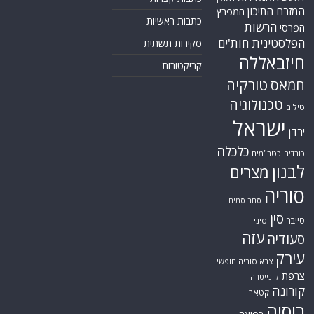
המזרח התיכון
המפרץ
כתבות ראשיות
הרשות
הפרסי
הפלסטינית
חות'ים
סקירות תשתית
חיזבאללה
קריקטורות
טורקיה
חמאס
טכנולוגיה
טילים
ישראל
ירדן
כלכלה
כורדים
כטב"מים
לבנון
מצרים
סוריה
סחר סמים
סין
סייבר
סיני
עזה
סעודיה
עירק
צבא סוריה חופשי
צרפת
קונייטרה
קורונה
קטאר
רוסיה