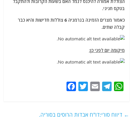
הצוללת אמורה להיכנס לנמל האם בשעות הקרובות ולהתקבל
בטקס חגיגי.
כאמור מצרים הזמינה בגרמניה 6 צוללות חדישות והיא כבר
קבלה שתים.
מיקומה יום לפני כן:
F
T
E
T
W
a
w
m
el
h
c
itt
ai
e
at
e
er
l
g
s
←
דיווח סורי:דו"ח אבדות הרוסים בסוריה.
b
ra
A