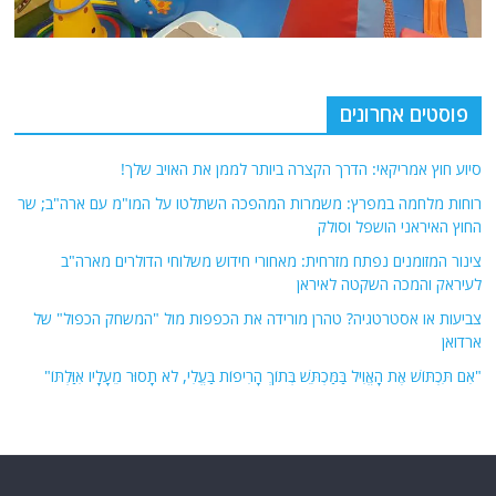
פוסטים אחרונים
סיוע חוץ אמריקאי: הדרך הקצרה ביותר לממן את האויב שלך!
רוחות מלחמה במפרץ: משמרות המהפכה השתלטו על המו"מ עם ארה"ב; שר
החוץ האיראני הושפל וסולק
צינור המזומנים נפתח מזרחית: מאחורי חידוש משלוחי הדולרים מארה"ב
לעיראק והמכה השקטה לאיראן
צביעות או אסטרטגיה? טהרן מורידה את הכפפות מול "המשחק הכפול" של
ארדואן
"אִם תִּכְתּוֹשׁ אֶת הָאֱוִיל בַּמַּכְתֵּשׁ בְּתוֹךְ הָרִיפוֹת בַּעֱלִי, לֹא תָסוּר מֵעָלָיו אִוַּלְתּוֹ"