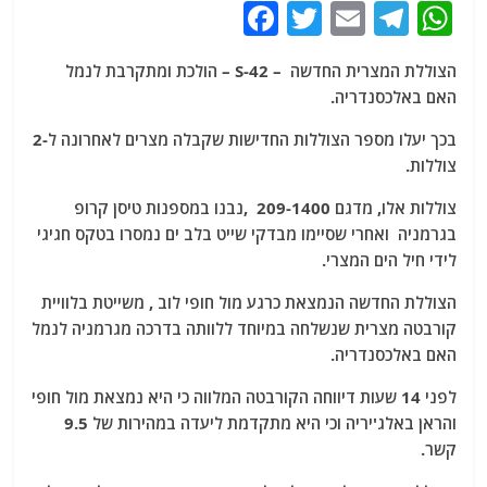
F
T
E
T
W
a
w
m
el
h
הצוללת המצרית החדשה – S-42 – הולכת ומתקרבת לנמל
c
itt
ai
e
at
האם באלכסנדריה.
e
er
l
g
s
בכך יעלו מספר הצוללות החדישות שקבלה מצרים לאחרונה ל-2
b
ra
A
צוללות.
o
m
p
צוללות אלו, מדגם 209-1400 ,נבנו במספנות טיסן קרופ
o
p
בגרמניה ואחרי שסיימו מבדקי שייט בלב ים נמסרו בטקס חגיגי
k
לידי חיל הים המצרי.
הצוללת החדשה הנמצאת כרגע מול חופי לוב , משייטת בלוויית
קורבטה מצרית שנשלחה במיוחד ללוותה בדרכה מגרמניה לנמל
האם באלכסנדריה.
לפני 14 שעות דיווחה הקורבטה המלווה כי היא נמצאת מול חופי
והראן באלג'יריה וכי היא מתקדמת ליעדה במהירות של 9.5
קשר.