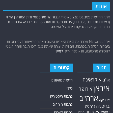
אודות
אתר החדשות נציב.נט מבצע איסוף ועיבוד של מידע ממקורות המודיעין הגלוי
(רשתות חברתיות, עיתונות, עדויות מקומיות ועוד) על מנת להביא את תמונת
המצב המקיפה והמדויקת ביותר של השטח.
אתר Nziv.net מכבד את זכויות היוצרים ועושה מאמצים לאיתור בעלי הזכויות
ביצירות הכלולות בכתבות. אם זיהית יצירה שאתה בעל הזכויות בה ואתה מעוניין
להסירה מהכתבה, אנא פנה אלינו
למייל
תגיות
קטגוריות
אוקראינה
או"ם
חדשות מהעולם
איראן
אירופה
כללי
ארה"ב
כתבות היסטוריה
אפריקה
כתבות מומחים
בריטניה
גרמניה
האמירויות
דאעש
הגולן
כתבות קצרות