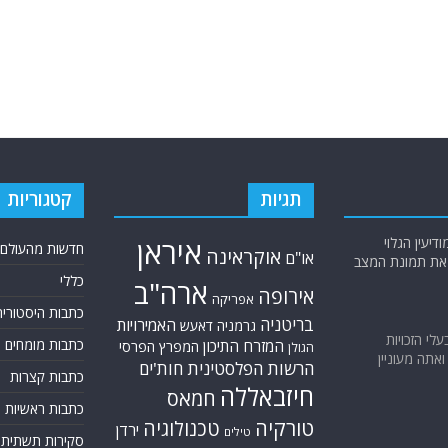
תגיות
קטגוריות
יעין הגלוי
איראן
חדשות מהעולם
אוקראינה
או"ם
א את תמונת המצב
כללי
ארה"ב
אירופה
אפריקה
כתבות היסטוריה
בריטניה
האמירויות
גרמניה
דאעש
בעלי הזכויות
כתבות מומחים
המזרח התיכון
המפרץ הפרסי
הגולן
אתה מעוניין
הרשות הפלסטינית
חות'ים
כתבות קצרות
חיזבאללה
חמאס
כתבות ראשיות
טורקיה
טכנולוגיה
ירדן
טילים
סקירות תשתית