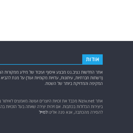
אודות
אתר החדשות נציב.נט מבצע איסוף ועיבוד של מידע ממקורות המוד
(רשתות חברתיות, עיתונות, עדויות מקומיות ועוד) על מנת להבי
המקיפה והמדויקת ביותר של השטח.
אתר Nziv.net מכבד את זכויות היוצרים ועושה מאמצים לאיתור 
ביצירות הכלולות בכתבות. אם זיהית יצירה שאתה בעל הזכויות בה ו
להסירה מהכתבה, אנא פנה אלינו
למייל