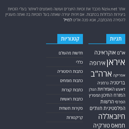
אתר Nziv.net מכבד את זכויות היוצרים ועושה מאמצים לאיתור בעלי הזכויות
ביצירות הכלולות בכתבות. אם זיהית יצירה שאתה בעל הזכויות בה ואתה מעוניין
להסירה מהכתבה, אנא פנה אלינו
למייל
תגיות
קטגוריות
אוקראינה
או"ם
חדשות מהעולם
איראן
אירופה
כללי
ארה"ב
כתבות היסטוריה
אפריקה
כתבות מומחים
בריטניה
גרמניה
האמירויות
דאעש
הגולן
כתבות קצרות
המזרח התיכון
המפרץ
כתבות ראשיות
הרשות
הפרסי
הפלסטינית
חות'ים
סקירות תשתית
חיזבאללה
קריקטורות
טורקיה
חמאס