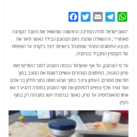
F
T
E
T
W
a
w
m
el
h
"האם ישראל תהיה המדינה הראשונה שתשאיר את משבר הקורונה
c
itt
ai
e
at
מאחור?", זו השאלה שהציג היום הצהובון הבילד כאשר תיאר את
e
er
l
g
s
מבצע החיסונים המהיר שמתנהל בישראל לצד ביקורת על האיטיות
b
ra
A
של הקמפיין המקביל בגרמניה.
o
m
p
על פי הצהובון, על אף שישראל נכנסה השבוע לסגר השלישי מאז
o
p
פרוץ המגפה, החיסונים המהירים עשויים לשנות את המצב בתוך
חודשים ספורים. העיתון ציין כי בתוך שבוע חוסנו כחצי מיליון בני אדם
k
ועוד 150 אלף צפויים להתחסן את סוף השבוע במטרה להגיע ל-60
אחוז מהאוכלוסייה עד מרץ, כאשר בגרמניה יושג נתון זהה רק בסוף
הקיץ.