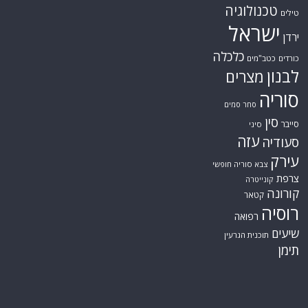
טכנולוגיה
טילים
ישראל
ירדן
כלכלה
כורדים
כטב"מים
לבנון
מצרים
סוריה
סחר סמים
סין
סייבר
סיני
עזה
סעודיה
עירק
צבא סוריה חופשי
צרפת
קונייטרה
קורונה
קטאר
רוסיה
רפואה
שיעים
תוכנית הגרעין
תימן