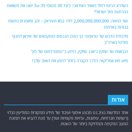
השדרוג הרוסי לחיל האוויר האיראני: כיצד 30 מטוסי Su-35 ישנו את משוואת
ההרתעה מול ישראל?
שוד המאה: 2,000,000,000,000 דולר נבזזו מעיראק – זהב ומזומנים נחשפו
בבורות באדמה!
מלכודת הדבש של טראמפ: כך הפכו הנכסים המוקפאים של איראן למנוף
פוליטי בארה"ב
הנבואות של שיוקין ג'יאנג שיוקין, הידוע כ"נוסטרדמוס של סין"
סיוע חוץ אמריקאי: הדרך הקצרה ביותר לממן את האויב שלך!
אודות
אתר החדשות נציב.נט מבצע איסוף ועיבוד של מידע ממקורות המודיעין הגלוי
(רשתות חברתיות, עיתונות, עדויות מקומיות ועוד) על מנת להביא את תמונת
המצב המקיפה והמדויקת ביותר של השטח.