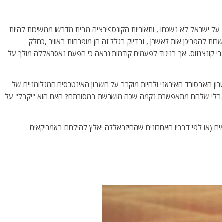
 על ישראל לא נשכחו , ותאוריות הקונספירציה מבית מדרשו ממשיכות להיות
ות להפריכן אות לאשרן , ובדיוק בגלל זה הן מופרחות באוויר ,כחלק
רי קונצנזוס. אך בניגוד לפעמים קודמות נראה כי הפעם נאסראללה מולך על
ן האבסורד האיראני ולהיות מוקרב על חשבון האינטרסים המגלומניים של
הם מבלי שלהם מתאפשרת נקמה שכה מושרשת במסורתם? האם הוא "יקבל" על
ם (או לפי דבריו האחרונים שהחיזבאללה יאלץ להילחם באמריקאים