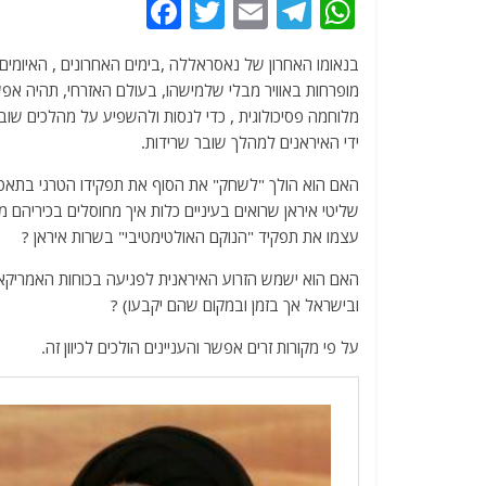
F
T
E
T
W
a
w
m
el
h
בנאומו האחרון של נאסראללה ,בימים האחרונים , האיומים
c
itt
ai
e
at
מופרחות באוויר מבלי שלמישהו, בעולם האזרחי, תהיה אפשר
e
er
l
g
s
מלוחמה פסיכולוגית , כדי לנסות ולהשפיע על מהלכים שוב
b
ra
A
ידי האיראנים למהלך שובר שרידות.
o
m
p
האם הוא הולך "לשחק" את הסוף את תפקידו הטרגי בתאטרו
o
p
שליטי איראן שרואים בעיניים כלות איך מחוסלים בכירי
עצמו את תפקיד "הנוקם האולטימטיבי" בשרות איראן ?
k
האם הוא ישמש הזרוע האיראנית לפגיעה בכוחות האמריקאי
ובישראל אך בזמן ובמקום שהם יקבעו) ?
על פי מקורות זרים אפשר והעניינים הולכים לכיוון זה.