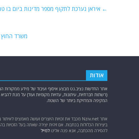
e
er
l
g
s
←
איראן נערכת לתקוף מספר מדינות ביום בו ט
b
ra
A
o
m
p
o
p
משרד החוץ ב
k
אודות
אתר החדשות נציב.נט מבצע איסוף ועיבוד של מידע ממקורות המוד
(רשתות חברתיות, עיתונות, עדויות מקומיות ועוד) על מנת להבי
המקיפה והמדויקת ביותר של השטח.
אתר Nziv.net מכבד את זכויות היוצרים ועושה מאמצים לאיתור 
ביצירות הכלולות בכתבות. אם זיהית יצירה שאתה בעל הזכויות בה ו
להסירה מהכתבה, אנא פנה אלינו
למייל