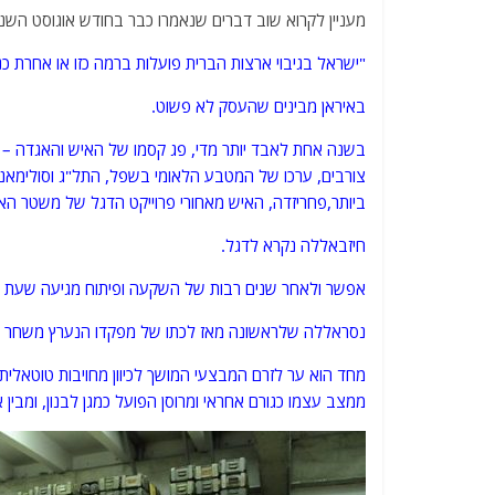
מעניין לקרוא שוב דברים שנאמרו כבר בחודש אוגוסט השנה ו
"ישראל בגיבוי ארצות הברית פועלות ברמה כזו או אחרת כנ
באיראן מבינים שהעסק לא פשוט.
בשנה אחת לאבד יותר מדי, פג קסמו של האיש והאגדה – קאס
צורבים, ערכו של המטבע הלאומי בשפל, התל"ג וסולימאני
ביותר,פחריזדה, האיש מאחורי פרוייקט הדגל של משטר האי
חיזבאללה נקרא לדגל.
אפשר ולאחר שנים רבות של השקעה ופיתוח מגיעה שעת הפ
נסראללה שלראשונה מאז לכתו של מפקדו הנערץ משחר –
מחד הוא ער לזרם המבצעי המושך לכיוון מחויבות טוטאלית ש
ממצב עצמו כגורם אחראי ומרוסן הפועל כמגן לבנון, ומבין