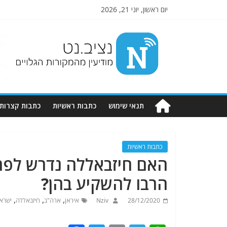
יום ראשון, יוני 21, 2026
Nziv.net
מודיעין
מהמקורות
הגלויים
תנאי שימוש
כתבות ראשיות
כתבות קצרות
כתבות ראשיות
האם חיזבאללה נדרש לפר
הרבו להשקיע בהן?
,
,
,
28/12/2020
Nziv
איראן
ארה"ב
חיזבאללה
ישרא