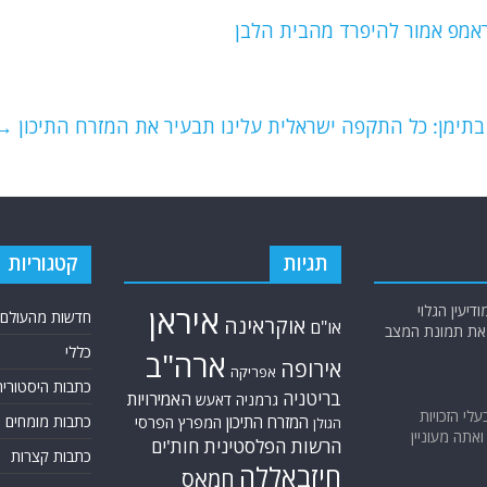
ראמפ אמור להיפרד מהבית הלבן
תימן: כל התקפה ישראלית עלינו תבעיר את המזרח התיכון
→
תגיות
קטגוריות
יעין הגלוי
איראן
חדשות מהעולם
אוקראינה
או"ם
א את תמונת המצב
כללי
ארה"ב
אירופה
אפריקה
כתבות היסטוריה
בריטניה
האמירויות
גרמניה
דאעש
בעלי הזכויות
המזרח התיכון
כתבות מומחים
המפרץ הפרסי
הגולן
אתה מעוניין
הרשות הפלסטינית
חות'ים
כתבות קצרות
חיזבאללה
חמאס