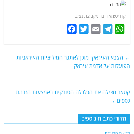
קרדיט:מאיר בר מקבוצת נציב
F
T
E
T
W
a
w
m
el
h
c
itt
ai
e
at
e
er
l
g
s
←
הצבא העיראקי מוכן לאתגר המיליציות האיראניות
b
ra
A
הפועלות על אדמת עיראק
o
m
p
o
p
קטאר מצילה את הכלכלה הטורקית באמצעות הזרמת
k
כספים
→
מדורי כתבות נוספים
חדשות מהעולם