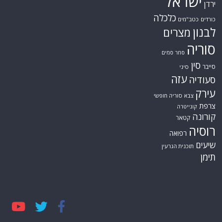
ישראל
ירדן
כלכלה
כורדים
כטב"מים
לבנון
מצרים
סוריה
סחר סמים
סין
סייבר
סיני
עזה
סעודיה
עירק
צבא סוריה חופשי
צרפת
קונייטרה
קורונה
קטאר
רוסיה
רפואה
שיעים
תוכנית הגרעין
תימן