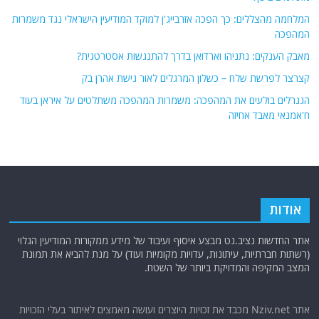
המלחמה מהצללים: כך הפכה אזרבייג'ן למוקד המודיעין הישראלי נגד משמרות
המהפכה
מאבק הענקים: נתניהו וארדואן בדרך להתנגשות אסטרטגית?
קצרצר לפרשת שלח – כשלון המרגלים לאור גישת אהרן בק
הגנרלים בולעים את המהפכה: משמרות המהפכה משתלטים על איראן בעוד
ח'אמנאי מאבד אחיזה
אודות
אתר החדשות נציב.נט מבצע איסוף ועיבוד של מידע ממקורות המודיעין הגלוי
(רשתות חברתיות, עיתונות, עדויות מקומיות ועוד) על מנת להביא את תמונת
המצב המקיפה והמדויקת ביותר של השטח.
אתר Nziv.net מכבד את זכויות היוצרים ועושה מאמצים לאיתור בעלי הזכויות