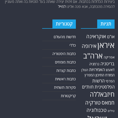
ביצירות הכלולות בכתבות. אם זיהית יצירה שאתה בעל הזכויות בה ואתה מעוניין
להסירה מהכתבה, אנא פנה אלינו
למייל
תגיות
קטגוריות
אוקראינה
או"ם
חדשות מהעולם
איראן
אירופה
כללי
ארה"ב
כתבות היסטוריה
אפריקה
כתבות מומחים
בריטניה
גרמניה
האמירויות
דאעש
הגולן
כתבות קצרות
המזרח התיכון
המפרץ
כתבות ראשיות
הרשות
הפרסי
הפלסטינית
חות'ים
סקירות תשתית
חיזבאללה
קריקטורות
טורקיה
חמאס
טכנולוגיה
טילים