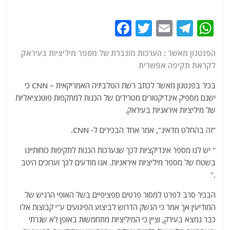
F
T
E
T
W
a
w
m
el
h
הפנטגון מאשר : הערכות מוגברת של מספר מיליציות בעיראק
c
itt
ai
e
at
לקראת תקיפה אפשרית
e
er
l
g
s
בכיר בפנטגון מאשר לכתב רשת הטלביזיה האמריקאית – CNN כי
b
ra
A
ישנם מספיק אינדיקטורים מטרידים של הכנות למתקפות פוטנציאליות
o
m
p
של מיליציות איראניות בעיראק.
o
p
"זה בהחלט מדאיג", אמר אחד הבכירים ל- CNN.
k
" יש לנו מספר אינדיקציות לכך שנערכות הכנות לתקיפות כוחותיינו
בשטח של מספר מיליציות איראניות. אנו מודעים לכך וערוכים היטב
."
הבכיר סרב לפרט למסור פרטים ספציפיים בשל האופי הרגיש של
המודיעין אך אמר כי הנשק הדרוש לביצוע הפיגועים ע"י קבוצות אלו
כבר נמצא בעירק, וציין כי המיליציות מתחמשות באופן לא שגרתי