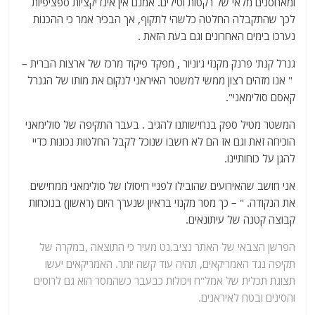
ומאחסנים מלאי של רקטות וטילים. אמנם אין אינדיקציות ספציפיות
לכך שהתקבלה החלטה כלשהי לתקוף, אך הבכיר אמר כי ההכנות
נערכו בימים האחרונים וגם בעת הזאת .
גנרל קנת' פרנק מקנזי ג'וניור , מפקד פיקוד מרכז של ארצות הברית –
" אנו מזהים רצון ממשי למשטר האיראני לנקום את מותו של הגנרל
קאסם סולימאני".
המשטר מטיל ספק בנחישותנו להגיב . בעבר התקיפה של סולימאני
הוכיחה זאת וגם אז הם לא חשבו שנוכל לקבל החלטות נכונות כדיי
להגן על כוחותיינו.
אני חושב שהאירועים שהובילו לפניי חיסולו של סולימאני ממחישים
את הנקודה. " – כך מסר מקנזי בראיון שנערך היום (ראשון) בנוכחות
קבוצה קטנה של עיתונאים.
הפרשן הצבאי של האתר נציב.נט מעיר כי התוצאה ,במקרה של
תקיפה נגד האמריקאים, תהיה עוד קשה יותר. האמריקאים יעשו
תצוגת תכלית של אמל"ח ויכולות כבעבר כשהמסר הוא גם לרוסים
והסינים ובטח לאיראנים.