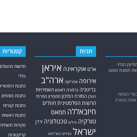
תגיות
קטגוריות
יעין הגלוי
איראן
חדשות מהעולם
אוקראינה
או"ם
א את תמונת המצב
כללי
ארה"ב
אירופה
אפריקה
כתבות היסטוריה
בריטניה
האמירויות
גרמניה
דאעש
בעלי הזכויות
כתבות מומחים
המזרח התיכון
המפרץ הפרסי
הגולן
אתה מעוניין
הרשות הפלסטינית
חות'ים
כתבות קצרות
חיזבאללה
חמאס
כתבות ראשיות
טורקיה
טכנולוגיה
ירדן
טילים
סקירות תשתית
ישראל
כורדים
כטב"מים
קריקטורות