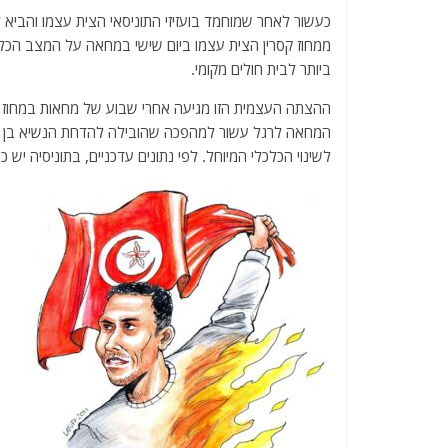
a
w
m
el
h
כעשור לאחר שמוחמד בועזיזי התוניסאי הצית עצמו והביא ל
c
itt
ai
e
at
ממחוז קסרין הצית עצמו ביום שישי במחאה על המצב הכלכ
e
er
l
g
s
ביותר לבית חולים מקומי.
b
ra
A
ההצתה העצמית הזו מגיעה אחרי שבוע של מחאות במחוז קס
o
m
p
המחאה לרגל עשור למהפכה שהובילה להדחת הנשיא בן ע
o
p
לשינוי הכלכלי המיוחל. לפי נתונים עדכניים, בתוניסיה יש כיום קרוב ל-700 אלף מובטלים ושיעור אבטל
k