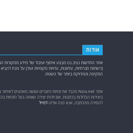
אודות
אתר החדשות נציב.נט מבצע איסוף ועיבוד של מידע ממקורות המוד
(רשתות חברתיות, עיתונות, עדויות מקומיות ועוד) על מנת להבי
המקיפה והמדויקת ביותר של השטח.
אתר Nziv.net מכבד את זכויות היוצרים ועושה מאמצים לאיתור 
ביצירות הכלולות בכתבות. אם זיהית יצירה שאתה בעל הזכויות בה ו
להסירה מהכתבה, אנא פנה אלינו
למייל