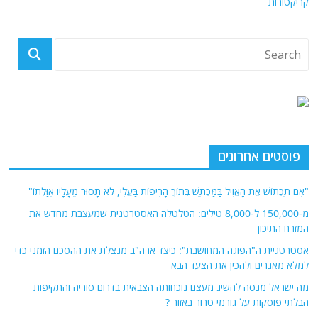
קריקטורות
פוסטים אחרונים
"אִם תִּכְתּוֹשׁ אֶת הָאֱוִיל בַּמַּכְתֵּשׁ בְּתוֹךְ הָרִיפוֹת בַּעֱלִי, לֹא תָסוּר מֵעָלָיו אִוַּלְתּוֹ"
מ-150,000 ל-8,000 טילים: הטלטלה האסטרטגית שמעצבת מחדש את
המזרח התיכון
אסטרטגיית ה"הפוגה המחושבת": כיצד ארה"ב מנצלת את ההסכם הזמני כדי
למלא מאגרים ולהכין את הצעד הבא
מה ישראל מנסה להשיג מעצם נוכחותה הצבאית בדרום סוריה והתקיפות
הבלתי פוסקות על גורמי טרור באזור ?