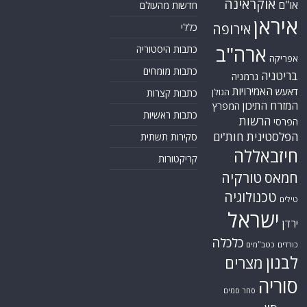
אוקראינה
או"ם
חדשות מהעולם
איראן
אירופה
כללי
ארה"ב
כתבות היסטוריה
אפריקה
כתבות מומחים
בריטניה
גרמניה
האמירויות
דאעש
הגולן
כתבות קצרות
המזרח התיכון
המפרץ
כתבות ראשיות
הרשות
הפרסי
הפלסטינית
חות'ים
סקירות תשתית
חיזבאללה
קריקטורות
טורקיה
חמאס
טכנולוגיה
טילים
ישראל
ירדן
כלכלה
כורדים
כטב"מים
לבנון
מצרים
סוריה
סחר סמים