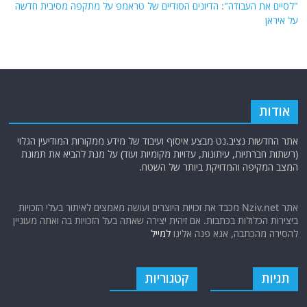
"לסיים את העבודה": הדיונים הסודיים של טראמפ על מתקפה מסיבית חדשה
על איראן
אודות
אתר החדשות נציב.נט מבצע איסוף ועיבוד של מידע ממקורות המודיעין הגלוי
(רשתות חברתיות, עיתונות, עדויות מקומיות ועוד) על מנת להביא את תמונת
המצב המקיפה והמדויקת ביותר של השטח.
אתר Nziv.net מכבד את זכויות היוצרים ועושה מאמצים לאיתור בעלי הזכויות
ביצירות הכלולות בכתבות. אם זיהית יצירה שאתה בעל הזכויות בה ואתה מעוניין
להסירה מהכתבה, אנא פנה אלינו
למייל
תגיות
קטגוריות