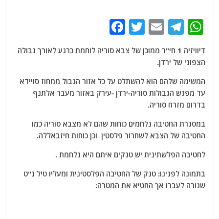
F
T
E
T
W
a
w
m
el
h
דיוויזיה 1 חי"ר ממוכן של צבא סוריה לוחמת כרגע לאורך גבולה
c
itt
ai
e
at
הצפוני של ירדן.
e
er
l
g
s
המשימה שלהם הוא להשתלט על כל אזור הגבול ממחוז סויידא
b
ra
A
עד מפגש הגבולות סוריה-ירדן -עירק באזור מעבר אלתנף
o
m
p
בדרום מזרח סוריה.
o
p
במסגרת החטיבה נלחמים כוחות שהם לא מצבא סוריה כמו
k
החטיבה של הצבא לשחרור פלסטין וכן כוחות חיזבאללה.
לחטיבה הפלשתינית יש טנקים איתם היא נלחמת .
בתמונה לפנינו: טנק של החטיבה הפלסטינית ומעליו טיל נ"ט
שנורה לעברו אך החטיא את המטרה: