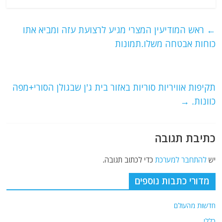
c
itt
ai
e
at
e
er
l
g
s
←
ראש המודיעין המצרי מגיע לרצועת עזה ומביא אתו
b
ra
A
כוחות אבטחה משלו.תמונות
o
m
p
o
p
תקיפות אוויריות סוריות באזור בית ג'ן שבגולן הסורי+מפה
k
כוונות.
→
כתיבת תגובה
יש
להתחבר למערכת
כדי לכתוב תגובה.
מדורי כתבות נוספים
חדשות מהעולם
כללי