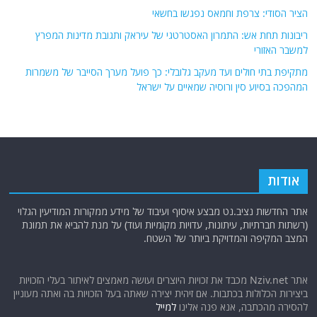
הציר הסודי: צרפת וחמאס נפגשו בחשאי
ריבונות תחת אש: התמרון האסטרטגי של עיראק ותגובת מדינות המפרץ
למשבר האזורי
מתקיפת בתי חולים ועד מעקב גלובלי: כך פועל מערך הסייבר של משמרות
המהפכה בסיוע סין ורוסיה שמאיים על ישראל
אודות
אתר החדשות נציב.נט מבצע איסוף ועיבוד של מידע ממקורות המודיעין הגלוי
(רשתות חברתיות, עיתונות, עדויות מקומיות ועוד) על מנת להביא את תמונת
המצב המקיפה והמדויקת ביותר של השטח.
אתר Nziv.net מכבד את זכויות היוצרים ועושה מאמצים לאיתור בעלי הזכויות
ביצירות הכלולות בכתבות. אם זיהית יצירה שאתה בעל הזכויות בה ואתה מעוניין
להסירה מהכתבה, אנא פנה אלינו
למייל