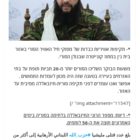
*- תקיפות אוויריות כבדות של מסוקי חיל האוויר הסורי באזור
בית ג'ן במחוז קונייטרה שבגולן הסורי.
משעות הבוקר השליכו הסורים יותר מ-20 חביות תופת על בתי
האזרחים בעיירה בטענה שזה היה מכוון לעמדות החמושים .
אפשר ואנו עומדים לפני תקיפה סורית-חיזבאללה מסיבית על
האזור.
[img attachment="11547" /]
*- דיווח: מספר הרוגי החיזבאללה בלחימה בסוריה בימים
האחרונים חוצה את ה-56 לוחמים.
بلغ عدد قتلى مليشيا
#
حزب_الله
اللبناني الأرهابية إلى أكثر من