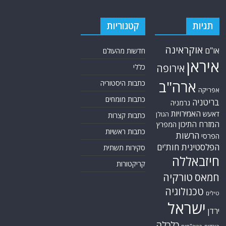
תגיות
קטגוריות
אוקראינה
או"ם
חדשות מהעולם
איראן
אירופה
כללי
ארה"ב
כתבות היסטוריה
אפריקה
כתבות מומחים
בריטניה
גרמניה
האמירויות
דאעש
הגולן
כתבות קצרות
המזרח התיכון
המפרץ
כתבות ראשיות
הרשות
הפרסי
הפלסטינית
חות'ים
סקירות תשתית
חיזבאללה
קריקטורות
טורקיה
חמאס
טכנולוגיה
טילים
ישראל
ירדן
כלכלה