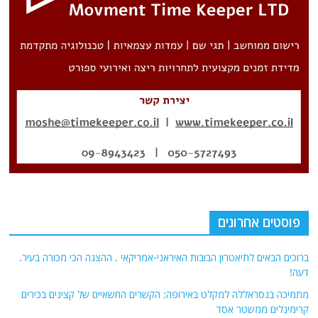
פוסטים אחרונים
ברוכים הבאים לתיאטרון הבובות האיראני-אמריקאי . ההצגה הכי מכורה בעיר.
דעה!
מתמיכה בנסראללה למקלט באירופה: הקשרים החשאיים של קצינים בכירים
קרימינלים ממשטר אסד