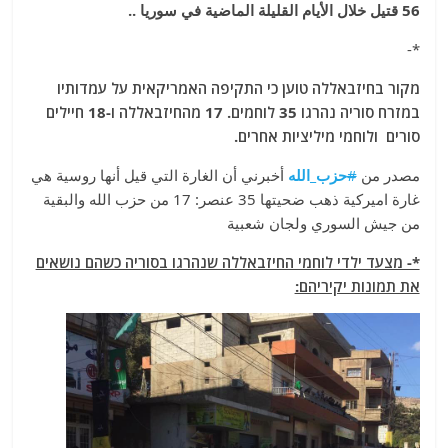
56 قتيل خلال الأيام القليلة الماضية في سوريا ..
*-
מקור בחיזבאללה טוען כי התקיפה האמריקאית על עמדותיו
במזרח סוריה נהרגו 35 לוחמים. 17 מהחיזבאללה ו-18 חיילים
סורים ולוחמי מיליציות אחרים.
مصدر من
#
حزب_الله
أخبرني أن الغارة التي قيل أنها روسية هي
غارة اميركية ذهب ضحيتها 35 عنصر: 17 من حزب الله والبقية
من جيش السوري ولجان شعبية
*- מצעד ילדי לוחמי החיזבאללה שנהרגו בסוריה כשהם נושאים
את תמונות יקיריהם: