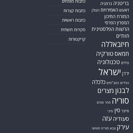
כתבות מומחים
בריטניה
גרמניה
האמירויות
דאעש
הגולן
כתבות קצרות
המזרח התיכון
כתבות ראשיות
המפרץ הפרסי
הרשות הפלסטינית
סקירות תשתית
חות'ים
קריקטורות
חיזבאללה
טורקיה
חמאס
טכנולוגיה
טילים
ישראל
ירדן
כלכלה
כורדים
כטב"מים
לבנון
מצרים
סוריה
סחר סמים
סין
סייבר
סיני
עזה
סעודיה
עירק
צבא סוריה חופשי