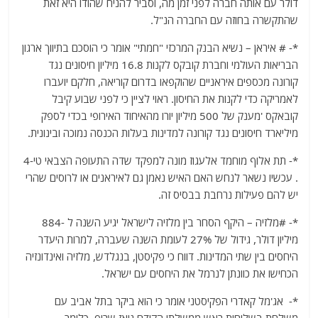
דולר עם אותה חברה לפני זמן מה, וסביר להניח שהודו היא זאת
שהתקשרה בחוזה עם החברה הנ"ל.
*- # איראן – נשיא הבנק המרכזי "חמתי" אומר כי הוסכם בתיווך ארגון
הבריאות העולמי וחברת קובקס לקנות 16.8 מיליון חיסונים נגד
קורונה מכספים איראניים שהוקפאו בדרום קוריאה, חלקם יועברו
לאמריקה כדי לקנות את החיסון. ראוי לציין כי לפני שבוע קיבל
קובאקס 'מענק של 500 מיליון יורו מהאיחוד האירופי בכדי לספק
מיליארד חיסונים נגד קורונה למדינות בעלות הכנסה נמוכה ובינונית.
*- תת אלוף מוחמד אלעגוז מונה למפקד שדה התעופה הצבאי טי-4
. עכשיו נשאר לנחש האם האיש נאמן גם לאיראנים או לרוסים שהרי
יש להם פעילות נרחבת בבסיס זה.
*- #מלזיה – היקף הסחר בין מלזיה לישראל יגיע השנה ל -884
מיליון דולר, גידול של 27% לעומת השנה שעברה, למרות היעדר
היחסים בין שתי המדינות. דווח כי פקיסטן, בנגלדש, מלזיה ואינדונזיה
הכחישו את כוונתן לנרמל את היחסים עם ישראל.
*- אג'מל קאדרי הפקיסטני אומר כי הוא ביקר בתל אביב עם