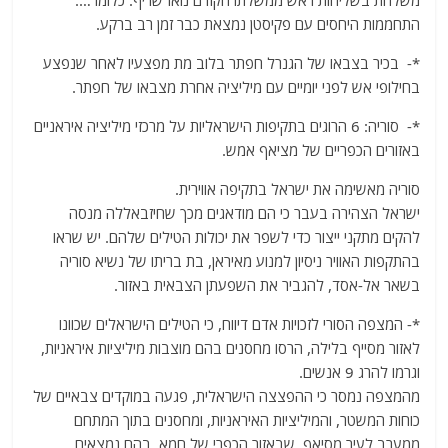
משלחת בשליחות ראש ממשלתו הקודם נואז שריף. כלומר….
התחממות היחסים עם פקיסטן נמצאת כבר זמן רב ברקע.
*- בכיר בצבאו של הגנרל חפתר בלוב מת מפצעיו לאחר שנפצע
בחילופי אש לפני יומיים עם מיליציה אחרת מצבאו של חפתר.
*- סוריה: 6 הרוגים בתקיפות הישראליות על מרכזי מיליציה איראניים
באזורים הכפריים של מציאף אמש.
סוריה מאשימה את ישראל בתקיפה אווירית.
ישראל הצהירה בעבר כי הם מודאגים מכך שחיזבאללה מנסה
להקים מתקני ייצור כדי לשפר את יכולות הטילים שלהם. יש שראו
בהתקפות האוויר ניסיון למנוע מאיראן, בת בריתו של נשיא סוריה
בשאר אל-אסד, להגביר את השפעתן הצבאית באזור.
*- המצפה הסורי לזכויות אדם דיווח, כי הטילים הישראלים שכוונו
לאזור מסייף בלילה, הרסו מחסנים בהם מוצבות מיליציות איראניות,
וגרמו להרג 9 אנשים.
מהמצפה נמסר כי ההפצצה הישראלית, פגעה במוקדים צבאיים של
כוחות המשטר, והמיליציות האיראניות, ומחסנים בתוך המתחם
ממערב לעיר מסיאף, שבאזור הכפרי של חמא, בהם נמצאים