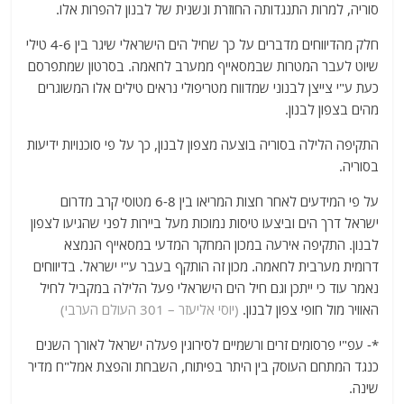
סוריה, למרות התנגדותה החוזרת ונשנית של לבנון להפרות אלו.
חלק מהדיווחים מדברים על כך שחיל הים הישראלי שיגר בין 4-6 טילי
שיוט לעבר המטרות שבמסאייף ממערב לחאמה. בסרטון שמתפרסם
כעת ע"י צייצן לבנוני שמדווח מטריפולי נראים טילים אלו המשוגרים
מהים בצפון לבנון.
התקיפה הלילה בסוריה בוצעה מצפון לבנון, כך על פי סוכנויות ידיעות
בסוריה.
על פי המידעים לאחר חצות המריאו בין 6-8 מטוסי קרב מדרום
ישראל דרך הים וביצעו טיסות נמוכות מעל ביירות לפני שהגיעו לצפון
לבנון. התקיפה אירעה במכון המחקר המדעי במסאייף הנמצא
דרומית מערבית לחאמה. מכון זה הותקף בעבר ע"י ישראל. בדיווחים
נאמר עוד כי ייתכן וגם חיל הים הישראלי פעל הלילה במקביל לחיל
האוויר מול חופי צפון לבנון.
(יוסי אליעזר – 301 העולם הערבי)
*- עפ"י פרסומים זרים ורשמיים לסירוגין פעלה ישראל לאורך השנים
כנגד המתחם העוסק בין היתר בפיתוח, השבחת והפצת אמל"ח מדיר
שינה.