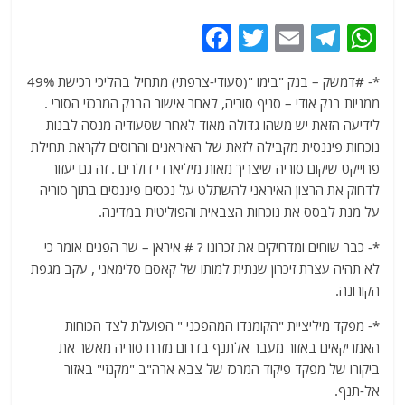
F
T
E
T
W
a
w
m
el
h
*- #דמשק – בנק "בימו "(סעודי-צרפתי) מתחיל בהליכי רכישת 49%
c
itt
ai
e
at
ממניות בנק אודי – סניף סוריה, לאחר אישור הבנק המרכזי הסורי .
e
er
l
g
s
לידיעה הזאת יש משהו גדולה מאוד לאחר שסעודיה מנסה לבנות
b
ra
A
נוכחות פיננסית מקבילה לזאת של האיראנים והרוסים לקראת תחילת
פרוייקט שיקום סוריה שיצריך מאות מיליארדי דולרים . זה גם יעזור
o
m
p
לדחוק את הרצון האיראני להשתלט על נכסים פיננסים בתוך סוריה
o
p
על מנת לבסס את נוכחות הצבאית והפוליטית במדינה.
k
*- כבר שוחים ומדחיקים את זכרונו ? # איראן – שר הפנים אומר כי
לא תהיה עצרת זיכרון שנתית למותו של קאסם סלימאני , עקב מגפת
הקורונה.
*- מפקד מיליציית "הקומנדו המהפכני " הפועלת לצד הכוחות
האמריקאים באזור מעבר אלתנף בדרום מזרח סוריה מאשר את
ביקורו של מפקד פיקוד המרכז של צבא ארה"ב "מקנזי" באזור
אל-תנף.