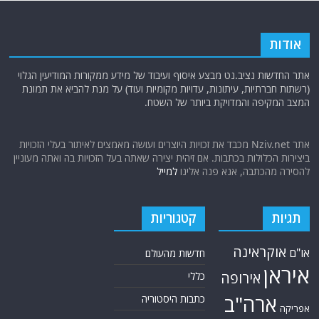
אודות
אתר החדשות נציב.נט מבצע איסוף ועיבוד של מידע ממקורות המודיעין הגלוי
(רשתות חברתיות, עיתונות, עדויות מקומיות ועוד) על מנת להביא את תמונת
המצב המקיפה והמדויקת ביותר של השטח.
אתר Nziv.net מכבד את זכויות היוצרים ועושה מאמצים לאיתור בעלי הזכויות
ביצירות הכלולות בכתבות. אם זיהית יצירה שאתה בעל הזכויות בה ואתה מעוניין
להסירה מהכתבה, אנא פנה אלינו
למייל
תגיות
קטגוריות
אוקראינה
או"ם
חדשות מהעולם
איראן
אירופה
כללי
ארה"ב
כתבות היסטוריה
אפריקה