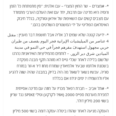
*- #מצרים – שר החוץ המצרי – עבו אלגית: "סין מתפתחת כל הזמן
ורוסיה היא מדינה עם תרבות, יחד עם זאת העולם הערבי מתמודד
עם מצבים קשים עם השאיפות של איראן וטורקיה, בגלל חיבוק
האיסלאם הפוליטי על ידי המשטרים השולטים בהם."
*- ידיעה קטנה שלא שמים לב אליה אבל חושפת דבר מעניין : مقتل
4 عناصر من الميليشيات الإيرانية فجر اليوم بقصف من طيران
حربي مجهول استهدفَ مقرهم فجراً في حي التمو في مدينة
الميادين شرق دير الزور. – לוחמים מהמיליציות האיראניות נהרגו
שלשום בלילה לאחר שכלי טייס לא מזוהה תקף מבנה מפקדה
בשכונת אלתמו שבעיר אלמיאדין שמזרח מחוז דיר א-זור במזרח
סוריה. עכשיו נשאר לשאול מה היה בדיוק במבנה שהיה שווה להגיע
אליו ולהשמידו ? ימים יגידו! אם בכלל!!
*- #תל אביב – חברת רפאל מכריז על חוזה עם מדינה אסייתית
למכירת מערכות ספייס 2000 (אוויר-לקרקע) וטילי SPIKE נגד שריון
בשווי 200 מיליון דולר.
העסקה מגיעה לאחר שהודו ביטלה עסקה דומה בשווי 500 מיליון