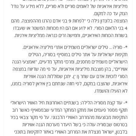
מיליציות איראניות של לאומים סוריים ולא סוריים, ללא מידע על גודל
הנזק עד כה למקום.
המצפה בלונדון גילה כי "לפחות 9 בני אדם נהרגו מההפצצה. מהם
4 בני הלאום הסורי. לא ידוע אם הם היו מכוחות המשטר או שעבדו
בשורות הכוחות האיראניים, וחמישה זרים כנראה ממליציות אירניות.
*- סוריה .. טילים ישראליים משמידים אתרי מיליציה איראניים.
תקיפות ישראליות על אתר טילים במוסייף בסוריה, הטילים
הישראליים משמידים מחסנים, ומרכזי מחקר מדעיים, "ואמצעי הגנה
אוויריים", בהן מוצבות מיליציות איראניות, על פי מה שדיווח במצפה
הסורי לזכויות אדם עם שחר (ו '). יתכן שסוללות הגנה אוויריות
איראניות, שהוצבו במקום, לפי חוזה שנחתם בין איראן לסוריה בזמנו,
לא הועילו והושמדו.
*- עוד קצת מסוריה הלילה: בשנתיים האחרונות חיל האוויר הישראלי
תוקף מספר פעמים את מתקן המחקר המדעי שבמסאייף כאשר רוב
התקיפות מבוצעות מהמרחב האווירי הלבנוני. על פי מקור צבאי בכיר
בטרטוס שבסוריה עולה כי בשל היעדר מערכות הגנה אוויריות
בלבנון, ישראל מנצלת את המרחב האווירי באיזור לתקיפות בתוככי