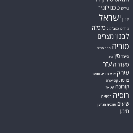
טכנולוגיה
טילים
ישראל
ירדן
כלכלה
כורדים
כטב"מים
לבנון
מצרים
סוריה
סחר סמים
סין
סייבר
סיני
עזה
סעודיה
עירק
צבא סוריה חופשי
צרפת
קונייטרה
קורונה
קטאר
רוסיה
רפואה
שיעים
תוכנית הגרעין
תימן