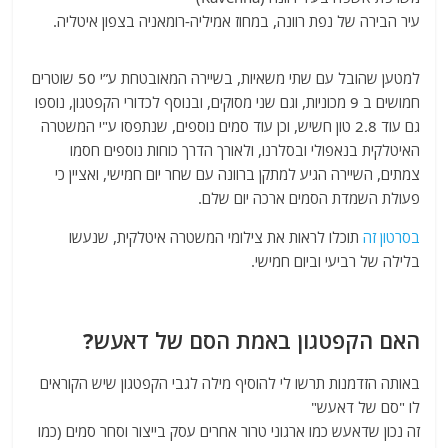
עיר הבירה של נפת רוונה, במחוז אמיליה-רומאניה בצפון איטליה.
למטען שהובל עם שתי משאיות, בשיירה המאובטחת ע”י 50 שוטרים
חמושים ב 9 מכוניות, וגם שני מסוקים, ובנוסף לכדורי הקפטגון, נוספו
גם עוד 2.8 טון חשיש, וכן עוד סמים נוספים, שנתפסו ע"י המשטרה
האיטלקית בנאפולי ובסלרנו, ולאורך הדרך כוחות נוספים חסמו
צמתים, השיירה הגיע למתקן ברוונה עם שחר יום חמישי, ואציין כי
פעולת השמדת הסמים ארכה יום שלם.
בסרטון זה
תוכלו לראות את צילומי המשטרה איטלקית, שנעשו
בלילה של רביעי וביום חמישי.
האם הקפטגון באמת הסם של דאעש?
באותה הזדמנות תרשו לי להוסיף מילה לגבי הקפטגון שיש הקוראים
לו "סם של דאעש"
זה נכון שדאעש כמו ארגוני טרור אחרים עסק בייצור וסחר סמים (כמו