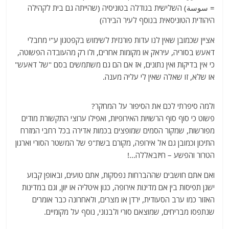
= سوسة‎) השלישית בגודלה בטוניסיה (שהייתה גם בית לקהילה
היהודית הטוניסאית בנוסף לעיר הבירה)
אציין שכמובן שאין לנו עדות פורנזית לשימוש בקפטגון ע"י מחבלי
דאעש בסוריה, עיראק או מקומות אחרים, ולו רק מהעובדה הפשוטה,
כי אין בדיקות ואין נתונים, אז אם הם גם משתמשים בסם "של דאעש"
או שלא, זו שאלה שאין לי עליה מענה.
ולמה סיפרתי לכם את הסיפור על המחקר?
פשוט כי סוף סוף הרשויות האירופיות, ואפילו ערוצי התקשורת מודים
מפורשות, שמקור הסמים שמופצים בכמות אדירה בכל רחבי המזרח
התיכון וכמובן גם אל אירופה, מקורם בשת"פ של המשטר הסורי וארגון
הטרור והפשע – חיזבאללה…!
ואם אתם חושבים שההברחות נפסקות, אתם טועים, ובאופן קבוע
ישנן תפיסות בין אם מדינות אירופה, כגון איטליה או יוון, וגם במדינות
האזור כמו ערב הסעודית, ירדן או מצרים, ולאחרונה כבר אומרים
שנתפסו מבריחים, שמוצאם סורי ולבנוני, נוסף על מקומיים.