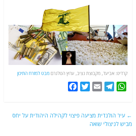
קרדיט: אביעד, מקבוצת נציב, ערוץ הטלגרם
מבט למזרח התיכון
F
T
E
T
W
a
w
m
el
h
c
itt
ai
e
at
e
er
l
g
s
←
עיר הולנדית מציעה פיצוי לקהילה היהודית על יחס
b
ra
A
מביש לניצולי שואה
o
m
p