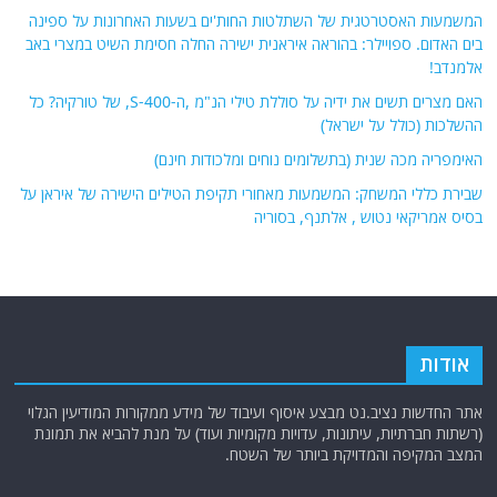
המשמעות האסטרטגית של השתלטות החות'ים בשעות האחרונות על ספינה
בים האדום. ספויילר: בהוראה איראנית ישירה החלה חסימת השיט במצרי באב
אלמנדב!
האם מצרים תשים את ידיה על סוללת טילי הנ"מ ,ה-S-400, של טורקיה? כל
ההשלכות (כולל על ישראל)
האימפריה מכה שנית (בתשלומים נוחים ומלכודות חינם)
שבירת כללי המשחק: המשמעות מאחורי תקיפת הטילים הישירה של איראן על
בסיס אמריקאי נטוש , אלתנף, בסוריה
אודות
אתר החדשות נציב.נט מבצע איסוף ועיבוד של מידע ממקורות המודיעין הגלוי
(רשתות חברתיות, עיתונות, עדויות מקומיות ועוד) על מנת להביא את תמונת
המצב המקיפה והמדויקת ביותר של השטח.