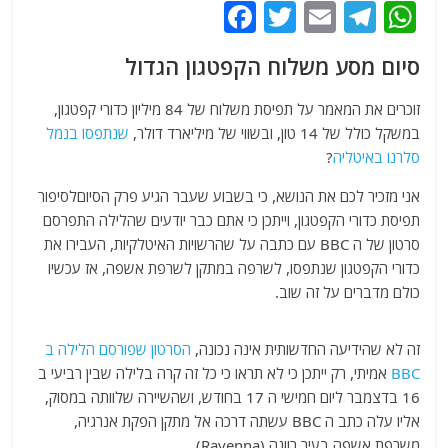
F
T
E
T
W
a
w
m
el
h
סיום מסע משלוח הקפטגון הגדול
c
itt
ai
e
at
e
er
l
g
s
זוכרים את המאמר על תפיסת משלוח של 84 מיליון כדורי קפטגון,
A
במשקל כולל של 14 טון, ובשווי של מיליארד דולר,
ra
b
שנתפסו בנמל
סלרנו באיטליה
?
o
m
p
אני מזכיר לכם את הנושא, כי בשבוע שעבר הגיע פרק הסיוםלסיפור
o
p
תפיסת כדורי הקפטגון, וייתכן כי אתם כבר יודעים שהלילה התפרסם
k
סרטון של ה BBC עם כתבה על שהרשויות האיטלקיות, העבירו את
כדורי הקפטגון שנתפסו, לשרפה במתקן לשרפת אשפה, אז עכשיו
כולם מדברים על זה שוב.
זה לא שהידיעה החדשותית אינה נכונה,
הסרטון שפורסם הלילה ב
BBC
אמיתי, רק ייתכן כי לא תראו כי כל זה קרה בלילה שבין רביעי ב
16 בדצמבר ליום חמישי ה 17 בחודש, ושהשיירה שלוותה במסוק,
אליו עלה כתב ה BBC עשתה דרכה אל מתקן הפקת אנרגיה,
משרפת אשפה בעיר רוונה (Ravenna)