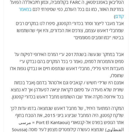
הטליבאן באפגניסטאן, ה FARC בקולומביה, וכמון חיזבאללה הפועל
במדינות האזור, כמו גם בכל העולם, כפי שסיפרתי לכם
במאמר
קודם
)
אבל מעבר לייצור וסחר בכדורי הקפטגון, סיפרו לנו במקרים רבים
שמחבלי דאעש עצמם, צורכים את הכדורים, והיו אף שהשתמשו
בביטוי: “כמו זומבים מסוממים"
אבל במחקר שנעשה בשנת2017 ע"י המרכז האירופי לפיקוח על
סמים והתמכרות לסמים, נאמר כי בכל המקרים בהם נבדקו ע"י
מעבדות זיהוי פלילי, מחבלי דאעש שנתפסו חיים או נבדקו גופות אלו
שחוסלו,
אמנם היו שרידי חשיש / קנאביס וגם אלכוהול בדמם (אבל בכמות
שיורית שלא מעידה על סימום לקראת יציאה לפעולה) אך לא נמצא
בכל אירופה מקרה אחד שבו השתמש מחבל דאעש בכדורי קפטגון.
המקרה המתועד היחיד, של מחבל דאעש שנמצאה בדמו עדות לכך
שלקח קפטגון, היה המחבל שביצע ביוני 2015, את הטבח בחוף
אתר הנופש בפורט אל-קנטאורי (Port El Kantaoui = مرسى
القنطاوي‎) שנמצא כעשרה קילומטרים מצפון לעיר סוסה (Soussa