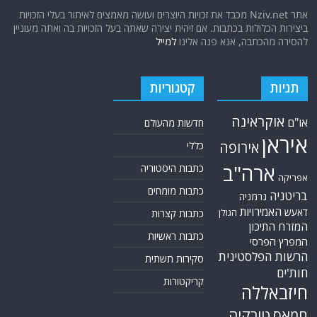
אתר Nziv.net מכבד את זכויות היוצרים ועושה מאמצים לאיתור בעלי הזכויות
ביצירות הכלולות בכתבות. אם זיהית יצירה שאתה בעל הזכויות בה ואתה מעוניין
להסירה מהכתבה, אנא פנה אלינו
למייל
תגיות
קטגוריות
אוקראינה
או"ם
חדשות מהעולם
איראן
אירופה
כללי
ארה"ב
כתבות היסטוריה
אפריקה
כתבות מומחים
בריטניה
גרמניה
האמירויות
דאעש
הגולן
כתבות קצרות
המזרח התיכון
כתבות ראשיות
המפרץ הפרסי
הרשות הפלסטינית
סקירות תשתית
חות'ים
קריקטורות
חיזבאללה
טורקיה
חמאס