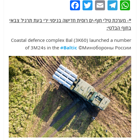
F
T
E
T
W
a
w
m
el
h
*- מערכת טילי חוף-ים רוסית חדישה בניסוי ירי בעת תרגיל צבאי
c
itt
ai
e
at
בחוף הבלטי:
e
er
l
g
s
Coastal defence complex Bal (3K60) launched a number
b
ra
A
of 3М24s in the
#
Baltic
©Минобороны России
o
m
p
o
p
k