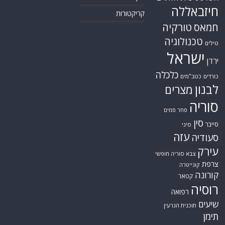
לבנון
מצרים
סוריה
סחר סמים
סין
סייבר
סיני
עזה
סעודיה
עירק
צבא סוריה חופשי
צרפת
קונייטרה
קורונה
קטאר
רוסיה
רפואה
שיעים
תוכנית הגרעין
תימן