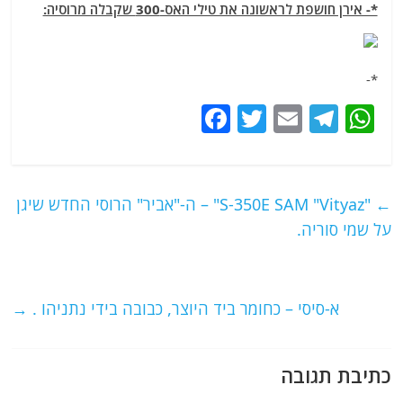
*- אירן חושפת לראשונה את טילי האס-300 שקבלה מרוסיה:
*-
F
T
E
T
W
a
w
m
el
h
c
itt
ai
e
at
e
er
l
g
s
←
"S-350E SAM "Vityaz" – ה-"אביר" הרוסי החדש שיגן
b
ra
A
על שמי סוריה.
o
m
p
o
p
א-סיסי – כחומר ביד היוצר, כבובה בידי נתניהו .
→
k
כתיבת תגובה