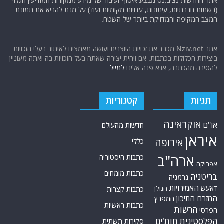
תגיות
קטגוריות
אוקראינה
או"ם
חדשות מהעולם
איראן
אירופה
כללי
ארה"ב
כתבות היסטוריה
אפריקה
כתבות מומחים
בריטניה
גרמניה
האמירויות
דאעש
הגולן
כתבות קצרות
המזרח התיכון
המפרץ
כתבות ראשיות
הרשות
הפרסי
הפלסטינית
חות'ים
סקירות תשתית
חיזבאללה
קריקטורות
טורקיה
חמאס
טכנולוגיה
טילים
ישראל
ירדן
כלכלה
כורדים
כטב"מים