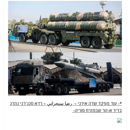
*- עוד מפקד שדה אירני – رضا سنجراني – רדא סנג'רני נהרג
בדיר א-זור שבמזרח סוריה-