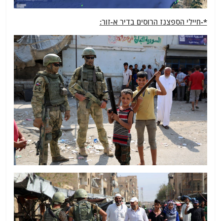
*-חיילי הספצנז הרוסים בדיר א-זור: