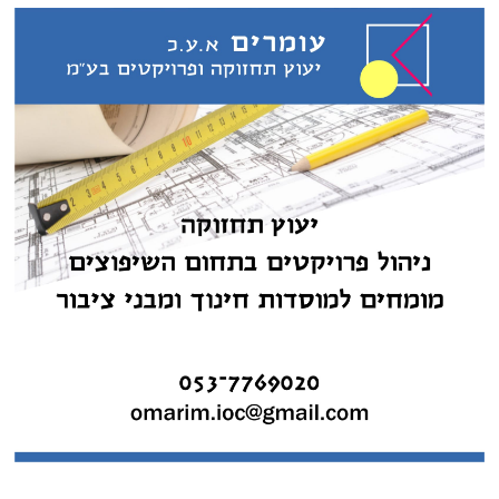
פוסטים אחרונים
מתחת לרדאר: מכליות נפט רוסיות שיגרו כטב"מים לריגול אחרי בסיסי נאט"ו
באירופה
אלערביה: צרפת ואיטליה מקימים כוח רב לאומי חדש בדרום לבנון ויפעל
לפירוק חיזבאללה