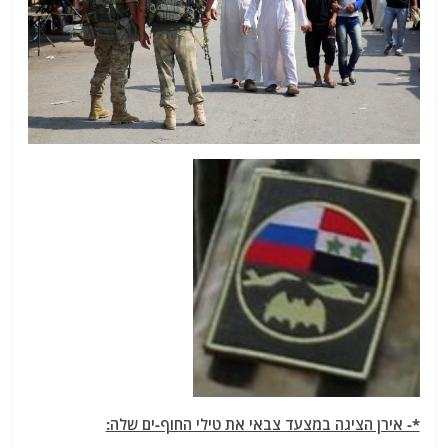
*- אירן הציגה במצעד צבאי את טילי החוף-ים שלה: