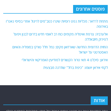
החזית הדרומית החדשה שארדואן מקים: נמל חלל טורקי בסומליה והאיום
האסטרטגי על ישראל
איראן: סיכלנו 4 תאי טרור הקשורים למודיעין האמריקאי והישראלי
לקחי איראן יושמו: "כיפת ברזל" שודרגה מבצעית
אודות
אתר החדשות נציב.נט מבצע איסוף ועיבוד של מידע ממקורות המודיעין הגלוי
(רשתות חברתיות, עיתונות, עדויות מקומיות ועוד) על מנת להביא את תמונת
המצב המקיפה והמדויקת ביותר של השטח.
אתר Nziv.net מכבד את זכויות היוצרים ועושה מאמצים לאיתור בעלי הזכויות
ביצירות הכלולות בכתבות. אם זיהית יצירה שאתה בעל הזכויות בה ואתה מעוניין
להסירה מהכתבה, אנא פנה אלינו
למייל