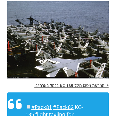
*- המראת מטוס מיכל KC-135 בנמל בארה"ב:
#Pack81
#Pack82
KC-
135 flight taxiing for