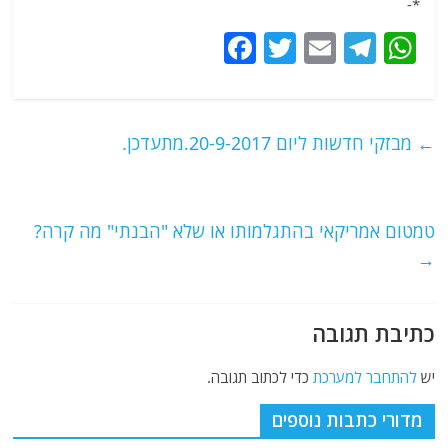
*-
F
T
E
T
W
a
w
m
el
h
c
itt
ai
e
at
e
er
l
g
s
←
מבזקי חדשות ליום 20-9-2017.מתעדכן.
b
ra
A
o
m
p
o
p
טמטום אמריקאי בהתגלמותו או שלא "הבנתי" מה קרה?
→
k
כתיבת תגובה
יש
להתחבר למערכת
כדי לכתוב תגובה.
מדורי כתבות נוספים