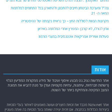
מתחם "האוקטגון": הצצה למרכז השליטה האסטרטגי החדש של צבא מצרים
צה"ל ומערכת הביטחון חייבים להתכונן ולהתארגן בכל התחומים למלחמות
המאה ה- 21
מקרונות המוות לסוללות החץ – כך נראית נקמתה של ההיסטוריה
אדון לגורלו, לא קורבן: המפרץ אחרי המלחמה באיראן
פעילות אווירית אמריקאית אינטנסיבית במצרי הורמוז
אודות
אתר החדשות נציב.נט מבצע איסוף ועיבוד של מידע ממקורות המודיעין הגלוי
(רשתות חברתיות, עיתונות, עדויות מקומיות ועוד) על מנת להביא את תמונת
המצב המקיפה והמדויקת ביותר של השטח.
אתר Nziv.net מכבד את זכויות היוצרים ועושה מאמצים לאיתור בעלי הזכויות
ביצירות הכלולות בכתבות. אם זיהית יצירה שאתה בעל הזכויות בה ואתה מעוניין