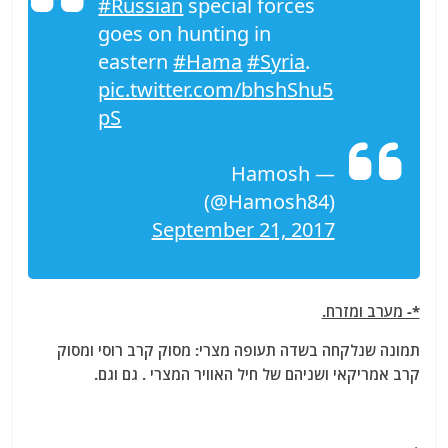
#Russian
special forces
goes on hunting in
eastern
#Hama
#Syria
.
pic.twitter.com/bhshShu5
pS
— Hamosh
(@Hamosh84)
September 21, 2017
*- מערב ומזרח.
תמונה שנלקחה בשדה תעופה מצרי: מסוק קרב רוסי ומסוק
קרב אמריקאי ושניהם של חיל האוויר המצרי . גם וגם.