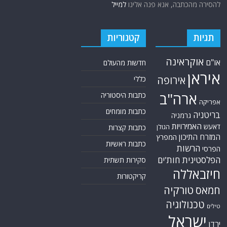
להסירה מהכתבה, אנא פנה אלינו
למייל
תגיות
קטגוריות
אוקראינה
או"ם
חדשות מהעולם
איראן
אירופה
כללי
ארה"ב
כתבות היסטוריה
אפריקה
כתבות מומחים
בריטניה
גרמניה
האמירויות
דאעש
הגולן
כתבות קצרות
המזרח התיכון
המפרץ
כתבות ראשיות
הרשות
הפרסי
הפלסטינית
חות'ים
סקירות תשתית
חיזבאללה
קריקטורות
טורקיה
חמאס
טכנולוגיה
טילים
ישראל
ירדן