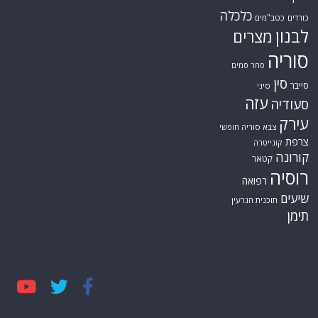
כלכלה
כורדים
כטב"מים
לבנון
מצרים
סוריה
סחר סמים
סין
סייבר
סיני
עזה
סעודיה
עירק
צבא סוריה חופשי
צרפת
קונייטרה
קורונה
קטאר
רוסיה
רפואה
שיעים
תוכנית הגרעין
תימן