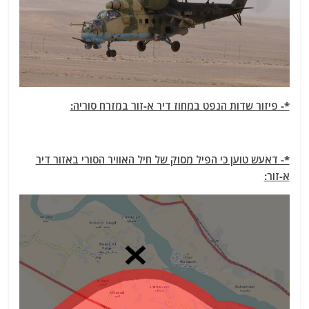
*- פיזור שדות הנפט במחוז דיר א-זור במזרח סוריה:
*- דאעש טוען כי הפיל מסוק של חיל האוויר הסורי באזור דיר
א-זור: