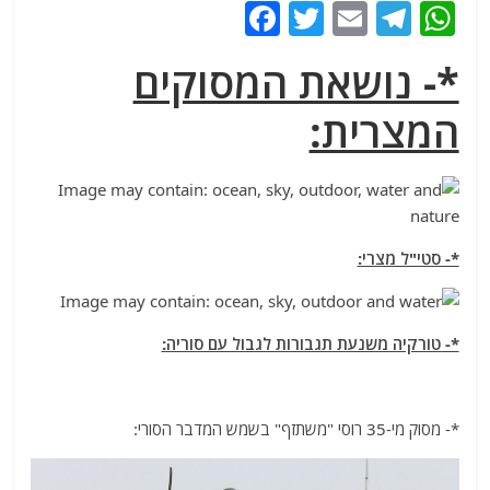
F
T
E
T
W
a
w
m
el
h
*- נושאת המסוקים
c
itt
ai
e
at
e
er
l
g
s
המצרית:
b
ra
A
o
m
p
o
p
k
*- סטי"ל מצרי:
*- טורקיה משנעת תגבורות לגבול עם סוריה:
*- מסוק מי-35 רוסי "משתזף" בשמש המדבר הסורי: