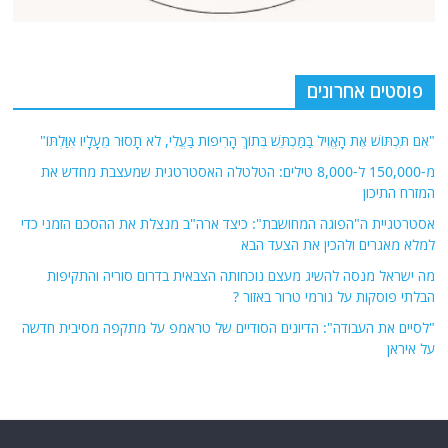
פוסטים אחרונים
"אִם תִּכְתּוֹשׁ אֶת הָאֱוִיל בַּמַּכְתֵּשׁ בְּתוֹךְ הָרִיפוֹת בַּעֱלִי, לֹא תָסוּר מֵעָלָיו אִוַּלְתּוֹ"
מ-150,000 ל-8,000 טילים: הטלטלה האסטרטגית שמעצבת מחדש את
המזרח התיכון
אסטרטגיית ה"הפוגה המחושבת": כיצד ארה"ב מנצלת את ההסכם הזמני כדי
למלא מאגרים ולהכין את הצעד הבא
מה ישראל מנסה להשיג מעצם נוכחותה הצבאית בדרום סוריה והתקיפות
הבלתי פוסקות על גורמי טרור באזור ?
"לסיים את העבודה": הדיונים הסודיים של טראמפ על מתקפה מסיבית חדשה
על איראן