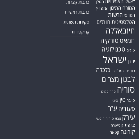
האמירויות
דאעש
הגולן
כתבות קצרות
המזרח התיכון
המפרץ
כתבות ראשיות
הרשות
הפרסי
הפלסטינית
חות'ים
סקירות תשתית
חיזבאללה
קריקטורות
טורקיה
חמאס
טכנולוגיה
טילים
ישראל
ירדן
כלכלה
כורדים
כטב"מים
לבנון
מצרים
סוריה
סחר סמים
סין
סייבר
סיני
עזה
סעודיה
עירק
צבא סוריה חופשי
צרפת
קונייטרה
קורונה
קטאר