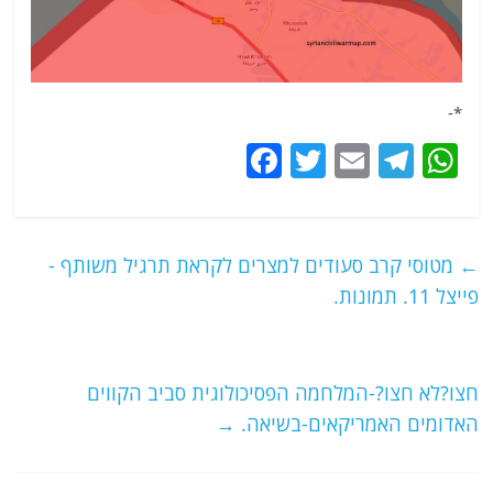
*-
F
T
E
T
W
a
w
m
el
h
c
itt
ai
e
at
e
er
l
g
s
←
מטוסי קרב סעודים למצרים לקראת תרגיל משותף -
b
ra
A
פייצל 11. תמונות.
o
m
p
o
p
חצו?לא חצו?-המלחמה הפסיכולוגית סביב הקווים
k
האדומים האמריקאים-בשיאה.
→