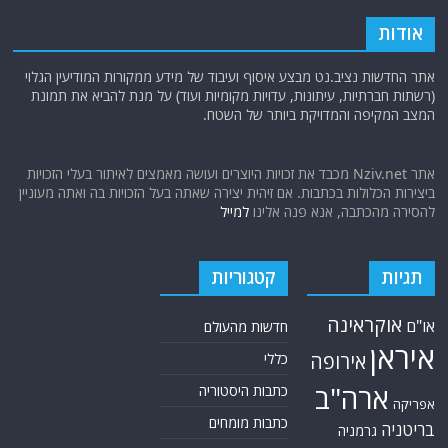
אודות
אתר החדשות נציב.נט מבצע איסוף ועיבוד של מידע ממקורות המודיעין הגלוי
(רשתות חברתיות, עיתונות, עדויות מקומיות ועוד) על מנת להביא את תמונת
המצב המקיפה והמדויקת ביותר של השטח.
אתר Nziv.net מכבד את זכויות היוצרים ועושה מאמצים לאיתור בעלי הזכויות
ביצירות הכלולות בכתבות. אם זיהית יצירה שאתה בעל הזכויות בה ואתה מעוניין
להסירה מהכתבה, אנא פנה אלינו
למייל
תגיות
קטגוריות
אוקראינה
או"ם
חדשות מהעולם
איראן
אירופה
כללי
ארה"ב
כתבות היסטוריה
אפריקה
כתבות מומחים
בריטניה
גרמניה