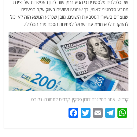
של כלכלנים פלסטינים כי הגיע הזמן שוב לדון באפשרות של יצירת
מטבע פלסטיני לאומי, כך שימנעו זעזועים בשוק עקב הפערים
שנוצרים בשערי המטבעות השונים. מובן שכרגע הנושא הזה לא יכול
להתקדם ללא מו"מ עם ישראל לפתיחת הסכם פריז הכלכלי.
קרדיט:
אתר
הטלגרם דורון פסקין קרדיט לתמונה: גלובס
F
T
E
T
W
a
w
m
el
h
c
itt
ai
e
at