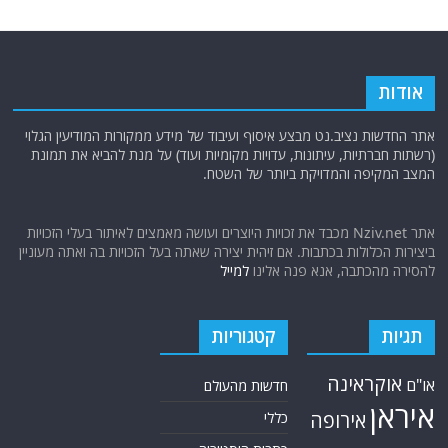
אודות
אתר החדשות נציב.נט מבצע איסוף ועיבוד של מידע ממקורות המודיעין הגלוי
(רשתות חברתיות, עיתונות, עדויות מקומיות ועוד) על מנת להביא את תמונת
המצב המקיפה והמדויקת ביותר של השטח.
אתר Nziv.net מכבד את זכויות היוצרים ועושה מאמצים לאיתור בעלי הזכויות
ביצירות הכלולות בכתבות. אם זיהית יצירה שאתה בעל הזכויות בה ואתה מעוניין
להסירה מהכתבה, אנא פנה אלינו
למייל
תגיות
קטגוריות
אוקראינה
או"ם
חדשות מהעולם
איראן
אירופה
כללי