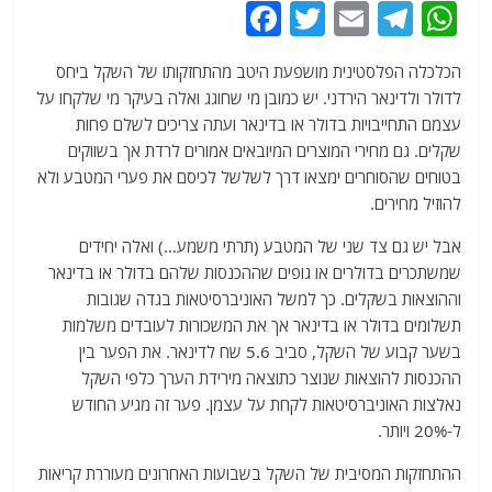
F
T
E
T
W
a
w
m
el
h
הכלכלה הפלסטינית מושפעת היטב מהתחזקותו של השקל ביחס
c
itt
ai
e
at
לדולר ולדינאר הירדני. יש כמובן מי שחוגג ואלה בעיקר מי שלקחו על
e
er
l
g
s
עצמם התחייבויות בדולר או בדינאר ועתה צריכים לשלם פחות
b
ra
A
שקלים. גם מחירי המוצרים המיובאים אמורים לרדת אך בשווקים
בטוחים שהסוחרים ימצאו דרך לשלשל לכיסם את פערי המטבע ולא
o
m
p
להוזיל מחירים.
o
p
אבל יש גם צד שני של המטבע (תרתי משמע…) ואלה יחידים
k
שמשתכרים בדולרים או גופים שההכנסות שלהם בדולר או בדינאר
וההוצאות בשקלים. כך למשל האוניברסיטאות בגדה שגובות
תשלומים בדולר או בדינאר אך את המשכורות לעובדים משלמות
בשער קבוע של השקל, סביב 5.6 שח לדינאר. את הפער בין
ההכנסות להוצאות שנוצר כתוצאה מירידת הערך כלפי השקל
נאלצות האוניברסיטאות לקחת על עצמן. פער זה מגיע החודש
ל-20% ויותר.
ההתחזקות המסיבית של השקל בשבועות האחרונים מעוררת קריאות