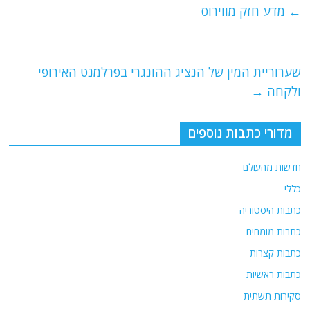
e
er
l
g
s
←
מדע חזק מווירוס
b
ra
A
o
m
p
o
p
שערוריית המין של הנציג ההונגרי בפרלמנט האירופי
ולקחה
→
k
מדורי כתבות נוספים
חדשות מהעולם
כללי
כתבות היסטוריה
כתבות מומחים
כתבות קצרות
כתבות ראשיות
סקירות תשתית