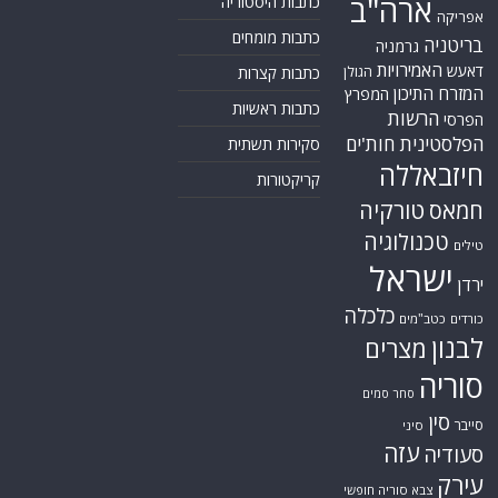
ארה"ב
כתבות היסטוריה
אפריקה
כתבות מומחים
בריטניה
גרמניה
האמירויות
דאעש
הגולן
כתבות קצרות
המזרח התיכון
המפרץ
כתבות ראשיות
הרשות
הפרסי
הפלסטינית
חות'ים
סקירות תשתית
חיזבאללה
קריקטורות
טורקיה
חמאס
טכנולוגיה
טילים
ישראל
ירדן
כלכלה
כורדים
כטב"מים
לבנון
מצרים
סוריה
סחר סמים
סין
סייבר
סיני
עזה
סעודיה
עירק
צבא סוריה חופשי