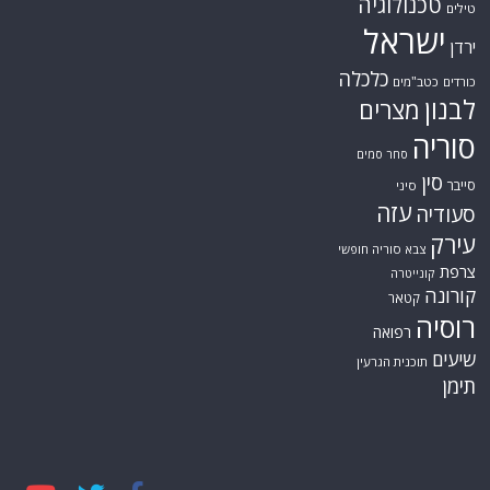
טכנולוגיה
טילים
ישראל
ירדן
כלכלה
כורדים
כטב"מים
לבנון
מצרים
סוריה
סחר סמים
סין
סייבר
סיני
עזה
סעודיה
עירק
צבא סוריה חופשי
צרפת
קונייטרה
קורונה
קטאר
רוסיה
רפואה
שיעים
תוכנית הגרעין
תימן