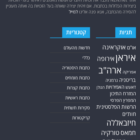
ביצירות הכלולות בכתבות. אם זיהית יצירה שאתה בעל הזכויות בה ואתה מעוניין
להסירה מהכתבה, אנא פנה אלינו
למייל
תגיות
קטגוריות
אוקראינה
או"ם
חדשות מהעולם
איראן
אירופה
כללי
ארה"ב
כתבות היסטוריה
אפריקה
כתבות מומחים
בריטניה
גרמניה
האמירויות
דאעש
הגולן
כתבות קצרות
המזרח התיכון
כתבות ראשיות
המפרץ הפרסי
הרשות הפלסטינית
סקירות תשתית
חות'ים
קריקטורות
חיזבאללה
טורקיה
חמאס