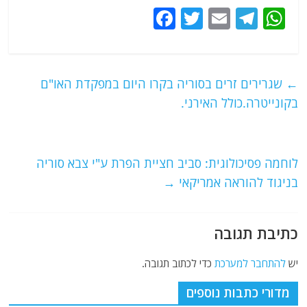
F
T
E
T
W
a
w
m
el
h
c
itt
ai
e
at
e
er
l
g
s
←
שגרירים זרים בסוריה בקרו היום במפקדת האו"ם
b
ra
A
בקונייטרה.כולל האירני.
o
m
p
o
p
לוחמה פסיכולוגית: סביב חציית הפרת ע"י צבא סוריה
k
בניגוד להוראה אמריקאי
→
כתיבת תגובה
יש
להתחבר למערכת
כדי לכתוב תגובה.
מדורי כתבות נוספים