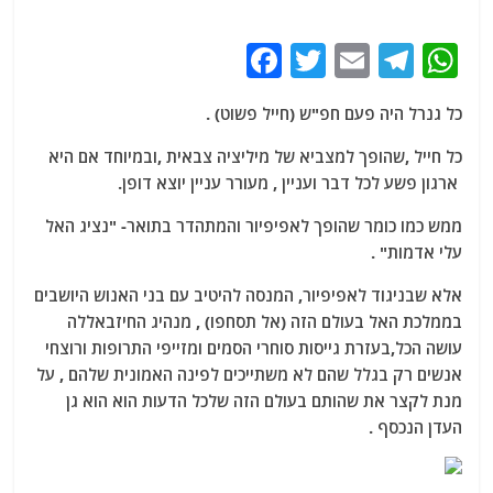
F
T
E
T
W
a
w
m
el
h
כל גנרל היה פעם חפ"ש (חייל פשוט) .
c
itt
ai
e
at
e
er
l
g
s
כל חייל ,שהופך למצביא של מיליציה צבאית ,ובמיוחד אם היא
ארגון פשע לכל דבר ועניין , מעורר עניין יוצא דופן.
b
ra
A
o
m
p
ממש כמו כומר שהופך לאפיפיור והמתהדר בתואר- "נציג האל
עלי אדמות" .
o
p
k
אלא שבניגוד לאפיפיור, המנסה להיטיב עם בני האנוש היושבים
בממלכת האל בעולם הזה (אל תסחפו) , מנהיג החיזבאללה
עושה הכל,בעזרת גייסות סוחרי הסמים ומזייפי התרופות ורוצחי
אנשים רק בגלל שהם לא משתייכים לפינה האמונית שלהם , על
מנת לקצר את שהותם בעולם הזה שלכל הדעות הוא הוא גן
העדן הנכסף .