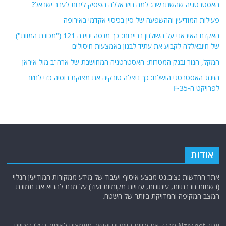
האסטרטגיה שהשתבשה: למה חיזבאללה הפסיק לירות לעבר ישראל?
פעילות המודיעין וההשפעה של סין בכיסוי אקדמי באירופה
האקדח האיראני על השולחן בביירות: כך מנסה יחידה 121 ("מכונת המוות")
של חיזבאללה לקבוע את עתיד לבנון באמצעות חיסולים
המקל, הגזר ובנק המטרות: האסטרטגיה המחושבת של ארה"ב מול איראן
הזיגזג האסטרטגי הושלם: כך ניצלה טורקיה את מצוקת רוסיה כדי לחזור
לפרויקט ה-F-35
אודות
אתר החדשות נציב.נט מבצע איסוף ועיבוד של מידע ממקורות המודיעין הגלוי
(רשתות חברתיות, עיתונות, עדויות מקומיות ועוד) על מנת להביא את תמונת
המצב המקיפה והמדויקת ביותר של השטח.
אתר Nziv.net מכבד את זכויות היוצרים ועושה מאמצים לאיתור בעלי הזכויות